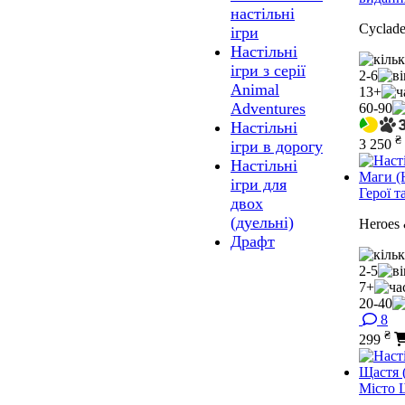
настільні
Cyclade
ігри
Настільні
ігри з серії
2-6
Animal
13+
Adventures
60-90
Настільні
₴
3 250
ігри в дорогу
Настільні
ігри для
Герої т
двох
(дуельні)
Heroes 
Драфт
2-5
7+
20-40
8
₴
299
Місто 