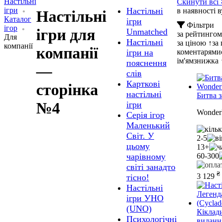
Настільні
Скинути всі
ігри
Настільні
в наявності в
Настільні
Каталог
ігри
Фільтри
ігор
ігри для
Unmatched
за рейтинго
Для
Настільні
за ціною ↑
за
компанії
компанії
коментарями
ігри на
ім'ям
знижка 
пояснення
—
слів
Карткові
сторінка
настільні
Битва 
№4
ігри
Wonderl
Серія ігор
Маленький
Світ. У
2-5
цьому
13+
60-300
чарівному
світі занадто
₴
3 129
тісно!
Настільні
ігри УНО
(UNO)
Кіклад
Психологічні
виданн