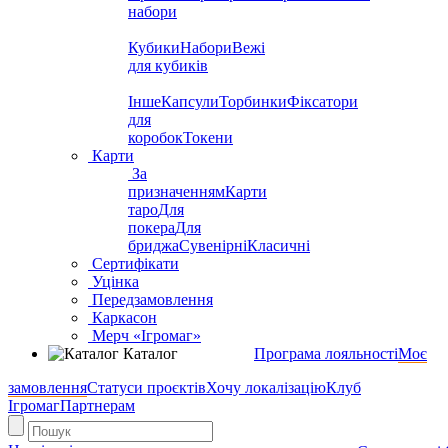
набори
Кубики
Набори
Вежі
для кубиків
Інше
Капсули
Торбинки
Фіксатори
для
коробок
Токени
Карти
За
призначенням
Карти
таро
Для
покера
Для
бриджа
Сувенірні
Класичні
Сертифікати
Уцінка
Передзамовлення
Каркасон
Мерч «Ігромаг»
Каталог
Програма лояльності
Моє
замовлення
Статуси проєктів
Хочу локалізацію
Клуб
Ігромаг
Партнерам