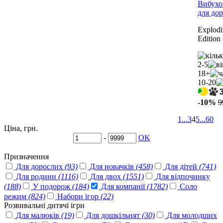
Вибухо
для до
Explod
Edition
2-5
18+
10-20
-10%
9
1
...
3
4
5
...
60
Ціна, грн.
-
OK
Призначення
Для дорослих
(93)
Для новачків
(458)
Для дітей
(741)
Для родини
(1116)
Для двох
(1551)
Для відпочинку
(188)
У подорож
(184)
Для компанії
(1782)
Соло
режим
(824)
Набори ігор
(22)
Розвивальні дитячі ігри
Для малюків
(19)
Для дошкільнят
(30)
Для молодших