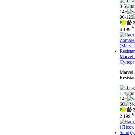
3-5
14+
90-120
₴
4 199
Marvel 
Суперг
Marvel 
Resista
1-4
14+
60
₴
2 199