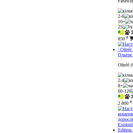
Farawa
2-6
10+
25
₴
850
Ольтре
Oltréé 
2-4
8+
60-120
₴
2 800