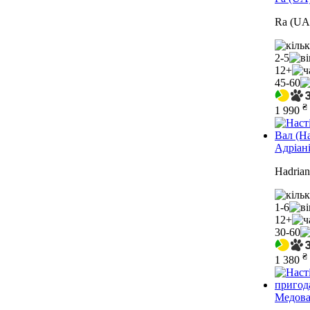
Ra (UA
2-5
12+
45-60
₴
1 990
Адріан
Hadrian
1-6
12+
30-60
₴
1 380
Медова