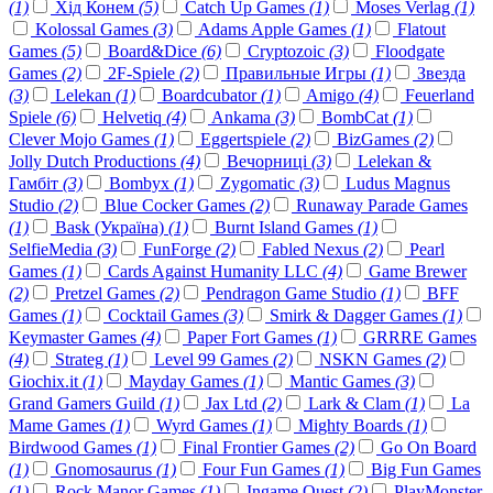
(1)
Хід Конем
(5)
Catch Up Games
(1)
Moses Verlag
(1)
Kolossal Games
(3)
Adams Apple Games
(1)
Flatout
Games
(5)
Board&Dice
(6)
Cryptozoic
(3)
Floodgate
Games
(2)
2F-Spiele
(2)
Правильные Игры
(1)
Звезда
(3)
Lelekan
(1)
Boardcubator
(1)
Amigo
(4)
Feuerland
Spiele
(6)
Helvetiq
(4)
Ankama
(3)
BombCat
(1)
Clever Mojo Games
(1)
Eggertspiele
(2)
BizGames
(2)
Jolly Dutch Productions
(4)
Вечорниці
(3)
Lelekan &
Гамбіт
(3)
Bombyx
(1)
Zygomatic
(3)
Ludus Magnus
Studio
(2)
Blue Cocker Games
(2)
Runaway Parade Games
(1)
Bask (Україна)
(1)
Burnt Island Games
(1)
SelfieMedia
(3)
FunForge
(2)
Fabled Nexus
(2)
Pearl
Games
(1)
Cards Against Humanity LLC
(4)
Game Brewer
(2)
Pretzel Games
(2)
Pendragon Game Studio
(1)
BFF
Games
(1)
Cocktail Games
(3)
Smirk & Dagger Games
(1)
Keymaster Games
(4)
Paper Fort Games
(1)
GRRRE Games
(4)
Strateg
(1)
Level 99 Games
(2)
NSKN Games
(2)
Giochix.it
(1)
Mayday Games
(1)
Mantic Games
(3)
Grand Gamers Guild
(1)
Jax Ltd
(2)
Lark & Clam
(1)
La
Mame Games
(1)
Wyrd Games
(1)
Mighty Boards
(1)
Birdwood Games
(1)
Final Frontier Games
(2)
Go On Board
(1)
Gnomosaurus
(1)
Four Fun Games
(1)
Big Fun Games
(1)
Rock Manor Games
(1)
Ingame Quest
(2)
PlayMonster