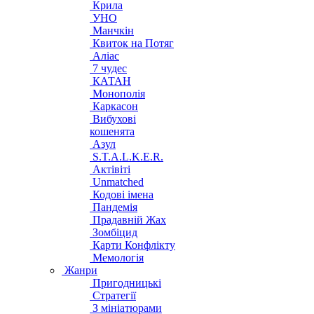
Крила
УНО
Манчкін
Квиток на Потяг
Аліас
7 чудес
КАТАН
Монополія
Каркасон
Вибухові
кошенята
Азул
S.T.A.L.K.E.R.
Актівіті
Unmatched
Кодові імена
Пандемія
Прадавній Жах
Зомбіцид
Карти Конфлікту
Мемологія
Жанри
Пригодницькі
Стратегії
З мініатюрами