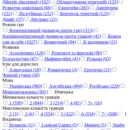
(Meeple placement)
(162)
Облаштування територій
(133)
Розвиток цивілізації
(66)
Єврогейм
(265)
Амерітреш
(151)
На кубиках
(212)
Контроль території
(123)
Драфт
(37)
Абстракт
(21)
Режим гри
Кооперативний (команда проти гри)
(313)
Напівкооперативний (команда проти гравця)
(42)
Кожен
сам за себе
(1027)
Командний
(94)
Зі зрадником
(15)
Розмови
Асоціативні
(126)
Розповіді та фантазія
(90)
Психологічні
(47)
Мафіяподібні
(41)
Рольові
(63)
Ігри для дорослих
Алкогольні
(18)
Романтичні
(3)
Еротичні
(21)
Чорний гумор
(30)
Мова
Українська
(960)
Англійська
(494)
Російська
(220)
Мовнонезалежна
(301)
Німецька
Мінімальна кількість гравців
1
(599)
2
(844)
3
(214)
4
(81)
5+
(16)
Максимальна кількість гравців
2
(3)
3
(6)
4
(554)
5
(322)
6
(354)
7+
(508)
1
Видавець
Бельвіль
(11)
Lookout Games
(5)
Matagot
(5)
Studio