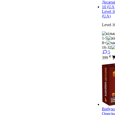
Level 1
(UA)
Level 1
1-5
8+
16-32
5
₴
399
Вибухо
Оригін