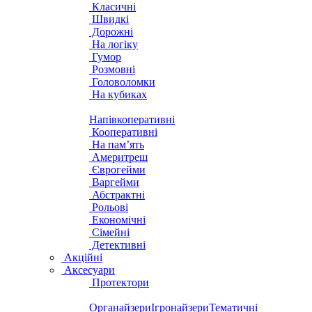
Класичні
Швидкі
Дорожні
На логіку
Гумор
Розмовні
Головоломки
На кубиках
Напівкоперативні
Кооперативні
На пам’ять
Америтреш
Єврогейми
Варгейми
Абстрактні
Рольові
Економічні
Сімейні
Детективні
Акційні
Аксесуари
Протектори
Органайзери
Ігронайзери
Тематичні