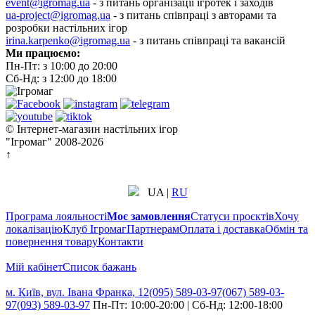
event@igromag.ua
- з питань організації ігротек і заходів
ua-project@igromag.ua
- з питань співпраці з авторами та
розробки настільних ігор
irina.karpenko@igromag.ua
- з питань співпраці та вакансій
Ми працюємо:
Пн-Пт: з 10:00 до 20:00
Сб-Нд: з 12:00 до 18:00
© Інтернет-магазин настільних ігор
"Ігромаг" 2008-2026
↑
UA
|
RU
Програма лояльності
Моє замовлення
Статуси проєктів
Хочу
локалізацію
Клуб Ігромаг
Партнерам
Оплата і доставка
Обмін та
повернення товару
Контакти
Мій кабінет
Cписок бажань
м. Київ, вул. Івана Франка, 12
(095) 589-03-97
(067) 589-03-
97
(093) 589-03-97
Пн-Пт: 10:00-20:00 | Сб-Нд: 12:00-18:00