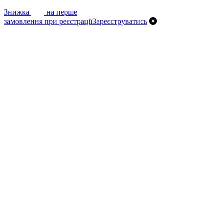
7%
Знижка
на перше
замовлення при реєстрації
Зареєструватись