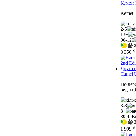
Кемет: 
Kemet: 
2-5
13+
90-120
₴
3 350
Camel U
По вер
редакці
3-8
8+
30-45
E
₴
1 999