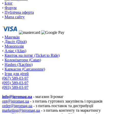
◦
Блог
◦
Форум
◦
Публічна оферта
◦
Мапа сайту
◦
Манчкін
◦
Діксіт (Dixit)
◦
Монополія
◦
Аліас (Alias)
◦
Квиток на потяг (Ticket to Ride)
◦
Колонізатори (Catan)
◦
Hasbro (Хасбро)
◦
Каркасон (Carcassonne)
◦
Ігри для дітей
(067) 589-03-97
(095) 589-03-97
(093) 589-03-97
info@igromag.ua
- магазин Ігромаг
opt@igromag.ua
- з питань гуртових закупівель і продажів
order@igromag.ua
- з питань поставок та дистрибуції
marketing@igromag.ua
- з питань контенту та маркетингу