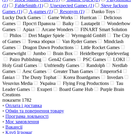
(1)
FableSmith
(1)
Unexpected Games
(1)
Steve Jackson
Games
(1)
A-games
(1)
Resonym
(1)
Danko Toys
Lucky Duck Games
Game Works
Hurrican
Delicious
Games
Прості Правила
Baiky
Lautapelit
Wonderbow
Games
Аріал
Arcane Wonders
FINART Smart Solution
Philos
Drei Magier Spiele
Wyrmgold GmbH
The City
of Games
Точка зборки
Van Ryder Games
Mindclash
Games
Dragon Dawn Productions
Little Rocket Games
Gamewright
Jumbo
Brain Box
Heidelberger Spieleverlag
Paizo Publishing
Gen42 Games
PSC Games
LOKI
Holy Grail Games
Unfriendly Games
Randolph
Nerdlab
Games
Aesc Games
Greater Than Games
EmperorS4
Ґавіал
The Dusty Tophat
Korea Boardgames
Invedars
Vesuvius Media
Україна
Flying Frog Productions
Tau
Leader Games
Exuperi
Board Game Hub
Purple Brain
Creations
показати 1782
◦
Оплата і доставка
◦
Обмін та повернення товару
◦
Програма лояльності
◦
Моє замовлення
◦
Вакансії
◦
Клуб Ігромаг