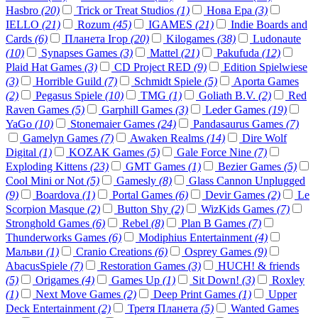
Hasbro
(20)
Trick or Treat Studios
(1)
Нова Ера
(3)
IELLO
(21)
Rozum
(45)
IGAMES
(21)
Indie Boards and
Cards
(6)
Планета Ігор
(20)
Kilogames
(38)
Ludonaute
(10)
Synapses Games
(3)
Mattel
(21)
Pakufuda
(12)
Plaid Hat Games
(3)
CD Project RED
(9)
Edition Spielwiese
(3)
Horrible Guild
(7)
Schmidt Spiele
(5)
Aporta Games
(2)
Pegasus Spiele
(10)
TMG
(1)
Goliath B.V.
(2)
Red
Raven Games
(5)
Garphill Games
(3)
Leder Games
(19)
YaGo
(10)
Stonemaier Games
(24)
Pandasaurus Games
(7)
Gamelyn Games
(7)
Awaken Realms
(14)
Dire Wolf
Digital
(1)
KOZAK Games
(5)
Gale Force Nine
(7)
Exploding Kittens
(23)
GMT Games
(1)
Bezier Games
(5)
Cool Mini or Not
(5)
Gamesly
(8)
Glass Cannon Unplugged
(9)
Boardova
(1)
Portal Games
(6)
Devir Games
(2)
Le
Scorpion Masque
(2)
Button Shy
(2)
WizKids Games
(7)
Stronghold Games
(6)
Rebel
(8)
Plan B Games
(7)
Thunderworks Games
(6)
Modiphius Entertainment
(4)
Мальви
(1)
Cranio Creations
(6)
Osprey Games
(9)
AbacusSpiele
(7)
Restoration Games
(3)
HUCH! & friends
(5)
Origames
(4)
Games Up
(1)
Sit Down!
(3)
Roxley
(1)
Next Move Games
(2)
Deep Print Games
(1)
Upper
Deck Entertainment
(2)
Третя Планета
(5)
Wanted Games