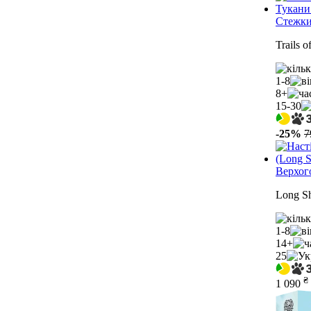
Стежки
Trails o
1-8
8+
15-30
-25%
7
Верхог
Long Sh
1-8
14+
25
₴
1 090