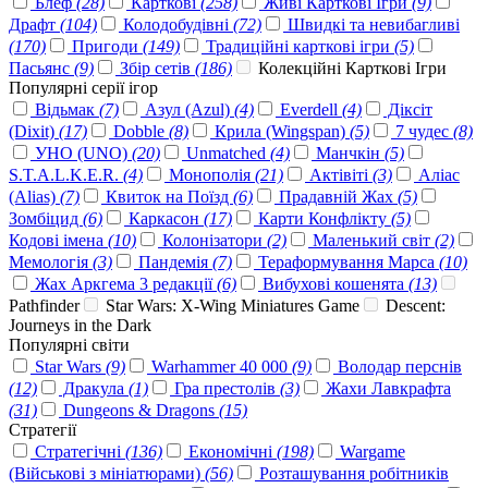
Блеф
(28)
Карткові
(258)
Живі Карткові Ігри
(9)
Драфт
(104)
Колодобудівні
(72)
Швидкі та невибагливі
(170)
Пригоди
(149)
Традиційні карткові ігри
(5)
Пасьянс
(9)
Збір сетів
(186)
Колекційні Карткові Ігри
Популярні серії ігор
Відьмак
(7)
Азул (Azul)
(4)
Everdell
(4)
Діксіт
(Dixit)
(17)
Dobble
(8)
Крила (Wingspan)
(5)
7 чудес
(8)
УНО (UNO)
(20)
Unmatched
(4)
Манчкін
(5)
S.T.A.L.K.E.R.
(4)
Монополія
(21)
Актівіті
(3)
Аліас
(Alias)
(7)
Квиток на Поїзд
(6)
Прадавній Жах
(5)
Зомбіцид
(6)
Каркасон
(17)
Карти Конфлікту
(5)
Кодові імена
(10)
Колонізатори
(2)
Маленький світ
(2)
Мемологія
(3)
Пандемія
(7)
Тераформування Марса
(10)
Жах Аркгема 3 редакції
(6)
Вибухові кошенята
(13)
Pathfinder
Star Wars: X-Wing Miniatures Game
Descent:
Journeys in the Dark
Популярні світи
Star Wars
(9)
Warhammer 40 000
(9)
Володар перснів
(12)
Дракула
(1)
Гра престолів
(3)
Жахи Лавкрафта
(31)
Dungeons & Dragons
(15)
Стратегії
Стратегічні
(136)
Економічні
(198)
Wargame
(Військові з мініатюрами)
(56)
Розташування робітників