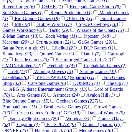
H
(5)
Mayfair Games
(1)
25th Century Games
(1)
Ravensburger
(6)
CMYK
(1)
Renegade Game Studio
(9)
Split Stone Games
(1)
Repos Production
(11)
Mandoo Games
(3)
Rio Grande Games
(18)
Office Dog
(1)
Smart Games
(2)
M87
(8)
Hobby World
(17)
Space Cowboys
(10)
Games Workshop
(6)
Tactic
(29)
Wizards of the Coast
(13)
Z-Man Games
(18)
Zoch Verlag
(11)
Ігромаг
(148)
Магелан
(29)
Стиль жизни
(22)
GaGa Games
(29)
Банда Розумників
(5)
Libellud
(21)
DLP Games
(1)
Лавка ігор
(33)
Quined Games
(2)
Piatnik
(7)
Єдиноріг
(1)
Facade Games
(3)
Steamforged Games Ltd.
(22)
CMON Limited
(22)
Feelindigo
(45)
Cephalofair Games
(2)
Trefl
(17)
Winning Moves
(15)
Starling Games
(10)
ТакаМака
(6)
YELLOWBOX (Украина)
(11)
Fun Games
Shop
(32)
Capstone Games
(6)
KOSMOS
(4)
The Op
(1)
AEG (Alderac Entertainment Group)
(13)
Lord of Boards
(78)
Ares Games
(6)
Asmodee
(24)
Avalon Hill
(1)
Blue Orange Games
(15)
Geekach Games
(227)
BombatGame
(11)
Brotherwise Games
(2)
Crowd Games
(37)
Czech Games Edition (CGE)
(19)
Days of Wonder
(9)
Fantasy Flight Games
(29)
Woodcat
(31)
Games7Days
(58)
Gigamic
(4)
FLIXPLAY
(9)
Granna (Гранна)
(5)
ORNER
(25)
Hans im Gluck
(10)
MemoGames
(26)