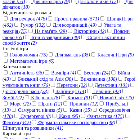
класів
(53)
Для школярів
(79)
Для хлопчиків
(17)
Для
дівчаток
(18)
Відпочинок та розваги
Для вечірок
(478)
Прості правила
(571)
Швидкі ігри
(462)
Гумор
(132)
Для координації
(49)
Увага та
реакція
(75)
На пам'ять
(29)
Вікторини
(42)
Поясни
слово
(65)
Ігри із завданнями
(49)
Спорт і активний
спосіб життя
(2)
Логічні ігри
Головоломки
(75)
Для змагань
(35)
Класичні ігри
(9)
Математичні ігри
(6)
За тематикою
Античність
(36)
Вампіри
(4)
Вестерн
(24)
Війна
(43)
Близький схід та Азія
(38)
Виживання
(108)
Герої
мультиків та книг
(76)
Перегони
(22)
Детективи
(103)
Доісторичні часи
(23)
Залізниця
(14)
Тварини
(92)
Зомбі
(22)
Кіберпанк
(8)
Космос
(91)
Новий Світ
(25)
Море
(22)
Пірати
(12)
Привиди
(12)
Прибульці
(13)
Самураї та ніндзя
(5)
Казки
(35)
Середньовіччя
(170)
Супергерої
(8)
Жахи
(95)
Фантастика
(175)
Фентезі
(342)
Ферма та сільське господарство
(48)
Шпигуни та розвідники
(41)
Карткові ігри