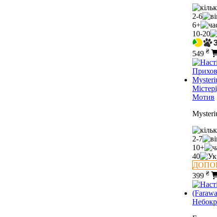
2-6
6+
10-20
₴
549
Містер
Мотив
Mysteri
2-7
10+
40
ДОПО
₴
399
Небокр