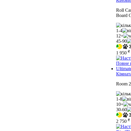
Кінови
Roll Ca
Board 
1-4
12+
45-90
₴
1 950
Кімнат
Room 2
1-8
10+
30-60
₴
2 750