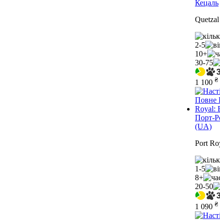
Кецаль
Quetzal
2-5
10+
30-75
₴
1 100
Порт-Р
(UA)
Port Ro
1-5
8+
20-50
₴
1 090