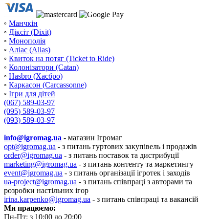
◦
Манчкін
◦
Діксіт (Dixit)
◦
Монополія
◦
Аліас (Alias)
◦
Квиток на потяг (Ticket to Ride)
◦
Колонізатори (Catan)
◦
Hasbro (Хасбро)
◦
Каркасон (Carcassonne)
◦
Ігри для дітей
(067) 589-03-97
(095) 589-03-97
(093) 589-03-97
info@igromag.ua
- магазин Ігромаг
opt@igromag.ua
- з питань гуртових закупівель і продажів
order@igromag.ua
- з питань поставок та дистрибуції
marketing@igromag.ua
- з питань контенту та маркетингу
event@igromag.ua
- з питань організації ігротек і заходів
ua-project@igromag.ua
- з питань співпраці з авторами та
розробки настільних ігор
irina.karpenko@igromag.ua
- з питань співпраці та вакансій
Ми працюємо:
Пн-Пт: з 10:00 до 20:00