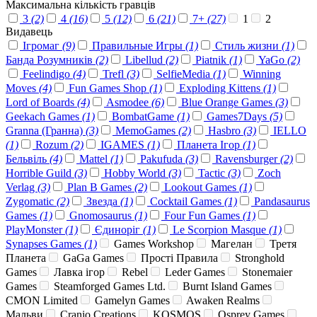
Максимальна кількість гравців
3
(2)
4
(16)
5
(12)
6
(21)
7+
(27)
1
2
Видавець
Ігромаг
(9)
Правильные Игры
(1)
Стиль жизни
(1)
Банда Розумників
(2)
Libellud
(2)
Piatnik
(1)
YaGo
(2)
Feelindigo
(4)
Trefl
(3)
SelfieMedia
(1)
Winning
Moves
(4)
Fun Games Shop
(1)
Exploding Kittens
(1)
Lord of Boards
(4)
Asmodee
(6)
Blue Orange Games
(3)
Geekach Games
(1)
BombatGame
(1)
Games7Days
(5)
Granna (Гранна)
(3)
MemoGames
(2)
Hasbro
(3)
IELLO
(1)
Rozum
(2)
IGAMES
(1)
Планета Ігор
(1)
Бельвіль
(4)
Mattel
(1)
Pakufuda
(3)
Ravensburger
(2)
Horrible Guild
(3)
Hobby World
(3)
Tactic
(3)
Zoch
Verlag
(3)
Plan B Games
(2)
Lookout Games
(1)
Zygomatic
(2)
Звезда
(1)
Cocktail Games
(1)
Pandasaurus
Games
(1)
Gnomosaurus
(1)
Four Fun Games
(1)
PlayMonster
(1)
Єдиноріг
(1)
Le Scorpion Masque
(1)
Synapses Games
(1)
Games Workshop
Магелан
Третя
Планета
GaGa Games
Прості Правила
Stronghold
Games
Лавка ігор
Rebel
Leder Games
Stonemaier
Games
Steamforged Games Ltd.
Burnt Island Games
CMON Limited
Gamelyn Games
Awaken Realms
Мальви
Cranio Creations
KOSMOS
Osprey Games