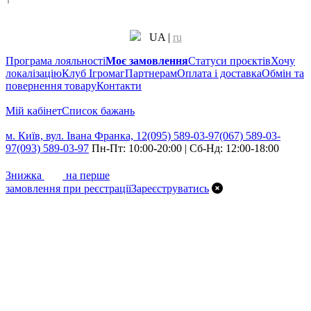
UA
|
ru
Програма лояльності
Моє замовлення
Статуси проєктів
Хочу
локалізацію
Клуб Ігромаг
Партнерам
Оплата і доставка
Обмін та
повернення товару
Контакти
Мій кабінет
Cписок бажань
м. Київ, вул. Івана Франка, 12
(095) 589-03-97
(067) 589-03-
97
(093) 589-03-97
Пн-Пт: 10:00-20:00 | Сб-Нд: 12:00-18:00
7%
Знижка
на перше
замовлення при реєстрації
Зареєструватись