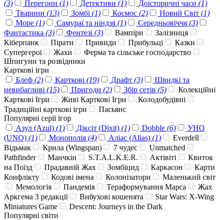
(3)
Перегони
(1)
Детективи
(1)
Доісторичні часи
(1)
Тварини
(13)
Зомбі
(1)
Космос
(2)
Новий Світ
(1)
Море
(1)
Самураї та ніндзя
(1)
Середньовіччя
(3)
Фантастика
(3)
Фентезі
(3)
Вампіри
Залізниця
Кіберпанк
Пірати
Привиди
Прибульці
Казки
Супергерої
Жахи
Ферма та сільське господарство
Шпигуни та розвідники
Карткові ігри
Блеф
(2)
Карткові
(19)
Драфт
(3)
Швидкі та
невибагливі
(15)
Пригоди
(2)
Збір сетів
(5)
Колекційні
Карткові Ігри
Живі Карткові Ігри
Колодобудівні
Традиційні карткові ігри
Пасьянс
Популярні серії ігор
Азул (Azul)
(1)
Діксіт (Dixit)
(1)
Dobble
(6)
УНО
(UNO)
(1)
Монополія
(4)
Аліас (Alias)
(1)
Everdell
Відьмак
Крила (Wingspan)
7 чудес
Unmatched
Pathfinder
Манчкін
S.T.A.L.K.E.R.
Актівіті
Квиток
на Поїзд
Прадавній Жах
Зомбіцид
Каркасон
Карти
Конфлікту
Кодові імена
Колонізатори
Маленький світ
Мемологія
Пандемія
Тераформування Марса
Жах
Аркгема 3 редакції
Вибухові кошенята
Star Wars: X-Wing
Miniatures Game
Descent: Journeys in the Dark
Популярні світи