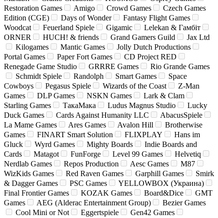
Restoration Games
Amigo
Crowd Games
Czech Games
Edition (CGE)
Days of Wonder
Fantasy Flight Games
Woodcat
Feuerland Spiele
Gigamic
Lelekan & Гамбіт
ORNER
HUCH! & friends
Grand Gamers Guild
Jax Ltd
Kilogames
Mantic Games
Jolly Dutch Productions
Portal Games
Paper Fort Games
CD Project RED
Renegade Game Studio
GRRRE Games
Rio Grande Games
Schmidt Spiele
Randolph
Smart Games
Space
Cowboys
Pegasus Spiele
Wizards of the Coast
Z-Man
Games
DLP Games
NSKN Games
Lark & Clam
Starling Games
ТакаМака
Ludus Magnus Studio
Lucky
Duck Games
Cards Against Humanity LLC
AbacusSpiele
La Mame Games
Ares Games
Avalon Hill
Brotherwise
Games
FINART Smart Solution
FLIXPLAY
Hans im
Gluck
Wyrd Games
Mighty Boards
Indie Boards and
Cards
Matagot
FunForge
Level 99 Games
Helvetiq
Nerdlab Games
Repos Production
Aesc Games
M87
WizKids Games
Red Raven Games
Garphill Games
Smirk
& Dagger Games
PSC Games
YELLOWBOX (Украина)
Final Frontier Games
KOZAK Games
Board&Dice
GMT
Games
AEG (Alderac Entertainment Group)
Bezier Games
Cool Mini or Not
Eggertspiele
Gen42 Games