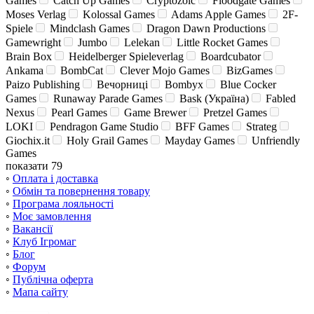
Games
Catch Up Games
Cryptozoic
Floodgate Games
Moses Verlag
Kolossal Games
Adams Apple Games
2F-
Spiele
Mindclash Games
Dragon Dawn Productions
Gamewright
Jumbo
Lelekan
Little Rocket Games
Brain Box
Heidelberger Spieleverlag
Boardcubator
Ankama
BombCat
Clever Mojo Games
BizGames
Paizo Publishing
Вечорниці
Bombyx
Blue Cocker
Games
Runaway Parade Games
Bask (Україна)
Fabled
Nexus
Pearl Games
Game Brewer
Pretzel Games
LOKI
Pendragon Game Studio
BFF Games
Strateg
Giochix.it
Holy Grail Games
Mayday Games
Unfriendly
Games
показати 79
◦
Оплата і доставка
◦
Обмін та повернення товару
◦
Програма лояльності
◦
Моє замовлення
◦
Вакансії
◦
Клуб Ігромаг
◦
Блог
◦
Форум
◦
Публічна оферта
◦
Мапа сайту