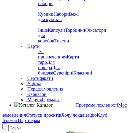
набори
Кубики
Набори
Вежі
для кубиків
Інше
Капсули
Торбинки
Фіксатори
для
коробок
Токени
Карти
За
призначенням
Карти
таро
Для
покера
Для
бриджа
Сувенірні
Класичні
Сертифікати
Уцінка
Передзамовлення
Каркасон
Мерч «Ігромаг»
Каталог
Програма лояльності
Моє
замовлення
Статуси проєктів
Хочу локалізацію
Клуб
Ігромаг
Партнерам