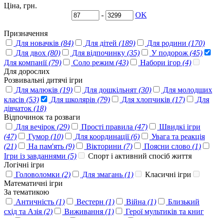
Ціна, грн.
-
OK
Призначення
Для новачків
(84)
Для дітей
(189)
Для родини
(170)
Для двох
(80)
Для відпочинку
(35)
У подорож
(45)
Для компанії
(79)
Соло режим
(43)
Набори ігор
(4)
Для дорослих
Розвивальні дитячі ігри
Для малюків
(19)
Для дошкільнят
(30)
Для молодших
класів
(53)
Для школярів
(79)
Для хлопчиків
(17)
Для
дівчаток
(18)
Відпочинок та розваги
Для вечірок
(29)
Прості правила
(47)
Швидкі ігри
(47)
Гумор
(10)
Для координації
(6)
Увага та реакція
(21)
На пам'ять
(9)
Вікторини
(7)
Поясни слово
(1)
Ігри із завданнями
(5)
Спорт і активний спосіб життя
Логічні ігри
Головоломки
(2)
Для змагань
(1)
Класичні ігри
Математичні ігри
За тематикою
Античність
(1)
Вестерн
(1)
Війна
(1)
Близький
схід та Азія
(2)
Виживання
(1)
Герої мультиків та книг