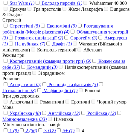
Star Wars
(1)
Володар перснів
(1)
Warhammer 40 000
Дракула
Гра престолів
Жахи Лавкрафта
Dungeons
& Dragons
Стратегії
Стратегічні
(5)
Економічні
(9)
Розташування
робітників (Meeple placement)
(4)
Облаштування територій
(3)
Розвиток цивілізації
(2)
Єврогейм
(3)
Амерітреш
(1)
На кубиках
(7)
Драфт
(1)
Wargame (Військові з
мініатюрами)
Контроль території
Абстракт
Режим гри
Кооперативний (команда проти гри)
(9)
Кожен сам за
себе
(37)
Командний
(3)
Напівкооперативний (команда
проти гравця)
Зі зрадником
Розмови
Асоціативні
(5)
Розповіді та фантазія
(3)
Психологічні
(3)
Мафіяподібні
(1)
Рольові
Ігри для дорослих
Алкогольні
Романтичні
Еротичні
Чорний гумор
Мова
Українська
(48)
Англійська
(12)
Російська
(12)
Мовнонезалежна
(33)
Німецька
Мінімальна кількість гравців
1
(9)
2
(56)
3
(12)
5+
(1)
4