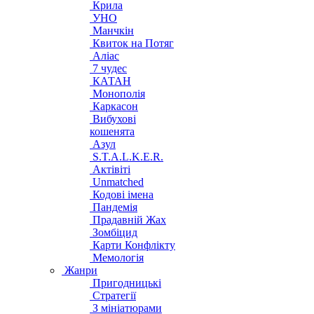
Крила
УНО
Манчкін
Квиток на Потяг
Аліас
7 чудес
КАТАН
Монополія
Каркасон
Вибухові
кошенята
Азул
S.T.A.L.K.E.R.
Актівіті
Unmatched
Кодові імена
Пандемія
Прадавній Жах
Зомбіцид
Карти Конфлікту
Мемологія
Жанри
Пригодницькі
Стратегії
З мініатюрами