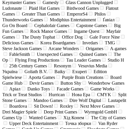
Keymaster Games
Gamesly
Glass Cannon Unplugged
Ludonaute
Plaid Hat Games
Birdwood Games
Flatout
Games
Greater Than Games
EmperorS4
Philos
Thunderworks Games
Modiphius Entertainment
Ґавіал
Go On Board
Cephalofair Games
Capstone Games
Big
Fun Games
Rock Manor Games
Ingame Quest
Mayfair
Games
The Dusty Tophat
Office Dog
Gale Force Nine
Delicious Games
Korea Boardgames
Invedars
TMG
Steve Jackson Games
Arcane Wonders
Origames
A-games
FableSmith
Unexpected Games
Quined Games
The
Op
Flying Frog Productions
Tau Leader Games
Studio H
25th Century Games
Resonym
Vesuvius Media
Україна
Goliath B.V.
Baiky
Exuperi
Edition
Spielwiese
Aporta Games
Purple Brain Creations
Board
Game Hub
Devir Games
Button Shy
Wonderbow Games
Аріал
Danko Toys
Facade Games
Game Works
Trick or Treat Studios
Hurrican
Нова Ера
CMYK
Split
Stone Games
Mandoo Games
Dire Wolf Digital
Lautapelit
Boardova
Sit Down!
Roxley
Next Move Games
Drei Magier Spiele
Deep Print Games
Wyrmgold GmbH
Games Up
Wanted Games
Хід Конем
The City of Games
Upper Deck Entertainment
Точка зборки
Van Ryder