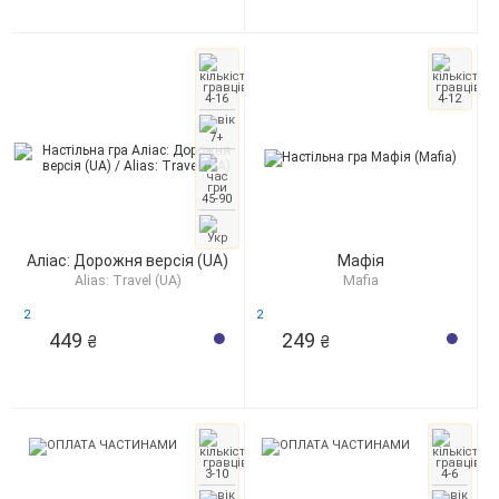
4-16
4-12
7+
45-90
Аліас: Дорожня версія (UA)
Мафія
Alias: Travel (UA)
Mafia
2
2
449
249
₴
₴
3-10
4-6