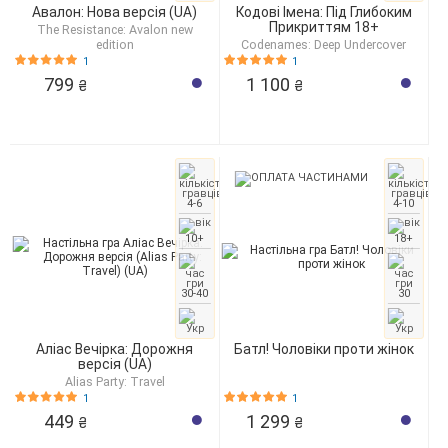
Авалон: Нова версія (UA)
Кодові Імена: Під Глибоким
Прикриттям 18+
The Resistance: Avalon new
edition
Codenames: Deep Undercover
1
1
799
1 100
₴
₴
4-6
4-10
10+
18+
30-40
30
Аліас Вечірка: Дорожня
Батл! Чоловіки проти жінок
версія (UA)
Alias Party: Travel
1
1
449
1 299
₴
₴