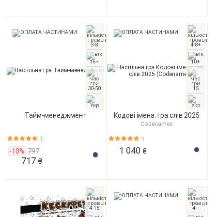
3-8
4-8+
16+
10+
30-50
15
Тайм-менеджмент
Кодові імена: гра слів 2025
Codenames
1
1
1 040
-10%
797
₴
717
₴
4-16
4+