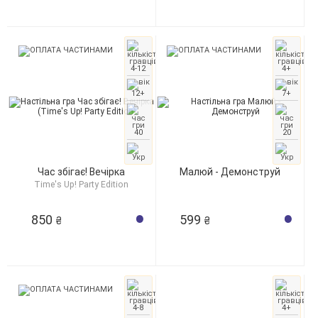
4-12
4+
12+
7+
40
20
Час збігає! Вечірка
Малюй - Демонструй
Time's Up! Party Edition
850
599
₴
₴
4-8
4+