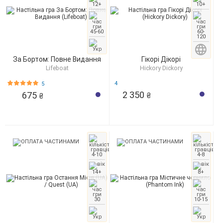
12+
10+
45-60
60-
120
За Бортом: Повне Видання
Гікорі Дікорі
Lifeboat
Hickory Dickory
4
5
2 350
675
₴
₴
4-10
4-8
14+
8+
30
10-15