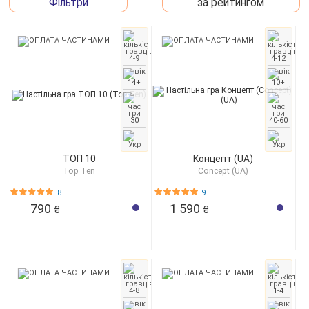
Фільтри
за рейтингом
4-9
4-12
14+
10+
30
40-60
ТОП 10
Концепт (UA)
Top Ten
Concept (UA)
8
9
790
1 590
₴
₴
4-8
1-4