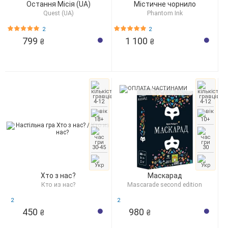
Остання Місія (UA)
Містичне чорнило
Quest (UA)
Phantom Ink
2
2
799
1 100
₴
₴
4-12
4-12
18+
10+
30-45
30
Хто з нас?
Маскарад
Кто из нас?
Mascarade second edition
2
2
450
980
₴
₴