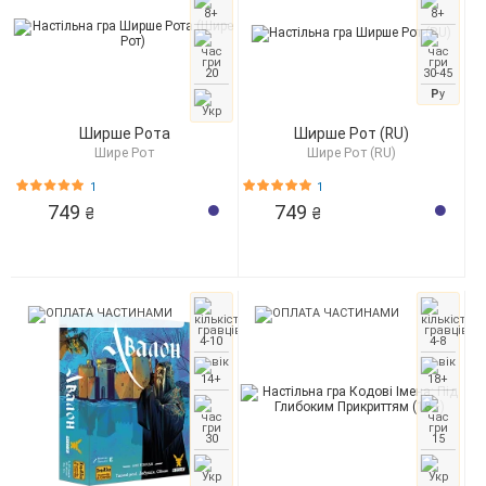
8+
8+
20
30-45
Р
у
Ширше Рота
Ширше Рот (RU)
Шире Рот
Шире Рот (RU)
1
1
749
749
₴
₴
4-10
4-8
14+
18+
30
15