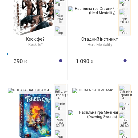
8+
10+
15
20-30
Кескіфе?
Стадний інстинкт
Keskifé?
Herd Mentality
1
1
390
1 090
₴
₴
4-8
4+
8+
18+
30-45
30-60