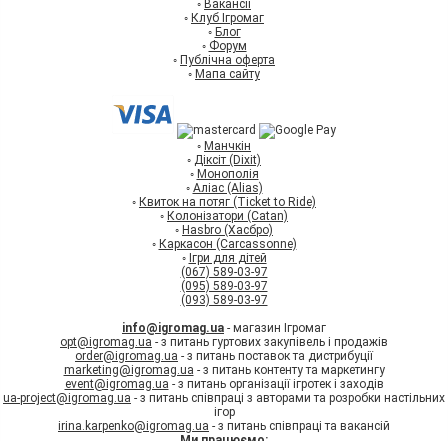
◦
Вакансії
◦
Клуб Ігромаг
◦
Блог
◦
Форум
◦
Публічна оферта
◦
Мапа сайту
◦
Манчкін
◦
Діксіт (Dixit)
◦
Монополія
◦
Аліас (Alias)
◦
Квиток на потяг (Ticket to Ride)
◦
Колонізатори (Catan)
◦
Hasbro (Хасбро)
◦
Каркасон (Carcassonne)
◦
Ігри для дітей
(067) 589-03-97
(095) 589-03-97
(093) 589-03-97
info@igromag.ua
- магазин Ігромаг
opt@igromag.ua
- з питань гуртових закупівель і продажів
order@igromag.ua
- з питань поставок та дистрибуції
marketing@igromag.ua
- з питань контенту та маркетингу
event@igromag.ua
- з питань організації ігротек і заходів
ua-project@igromag.ua
- з питань співпраці з авторами та розробки настільних
ігор
irina.karpenko@igromag.ua
- з питань співпраці та вакансій
Ми працюємо: