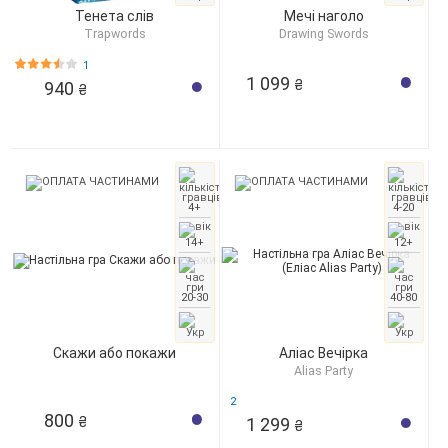
Тенета слів
Мечі наголо
Trapwords
Drawing Swords
1
1 099
₴
940
₴
4+
4-20
14+
12+
20-30
40-80
Скажи або покажи
Аліас Вечірка
Alias ​​Party
2
800
1 299
₴
₴