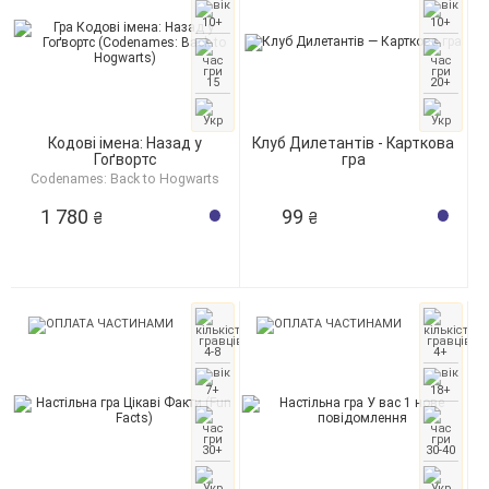
10+
10+
15
20+
Кодові імена: Назад у
Клуб Дилетантів - Карткова
Гоґвортс
гра
Codenames: Back to Hogwarts
1 780
99
₴
₴
4-8
4+
7+
18+
30+
30-40