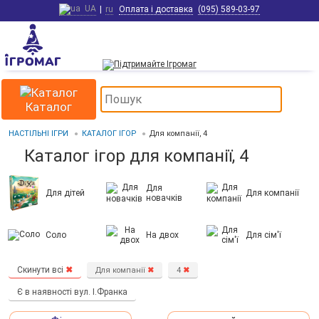
UA
|
ru
Оплата і доставка
(095) 589-03-97
Каталог
НАСТІЛЬНІ ІГРИ
КАТАЛОГ ІГОР
Для компанії, 4
Каталог ігор для компанії, 4
Для
Для дітей
Для компанії
новачків
Соло
На двох
Для сім'ї
Скинути всі
✖
Для компанії
✖
4
✖
Є в наявності вул. І.Франка