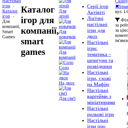
Настільні
Скину
ігри
Серії ігор
✖
Smar
Каталог
Каталог
Для
вул. І
Актівіті
ігор
дітей
ігор для
Логічні
Філ
Для
настільні
за ре
компанії,
компанії,
ігри для
за цін
Smart
Для
комен
двох
Games
новачків
smart
ім'ям
з
Настільні
ігри:
games
Для
тематика –
компанії
шпигуни та
розвідники
Соло
Настільні
ігри, схожі
На двох
на Мафію
Настільні
варгейми з
Для сім'ї
мініатюрами
Настільні
рольові ігри
Настільні
ігри про