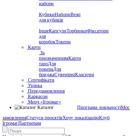
набори
Кубики
Набори
Вежі
для кубиків
Інше
Капсули
Торбинки
Фіксатори
для
коробок
Токени
Карти
За
призначенням
Карти
таро
Для
покера
Для
бриджа
Сувенірні
Класичні
Сертифікати
Уцінка
Передзамовлення
Каркасон
Мерч «Ігромаг»
Каталог
Програма лояльності
Моє
замовлення
Статуси проєктів
Хочу локалізацію
Клуб
Ігромаг
Партнерам