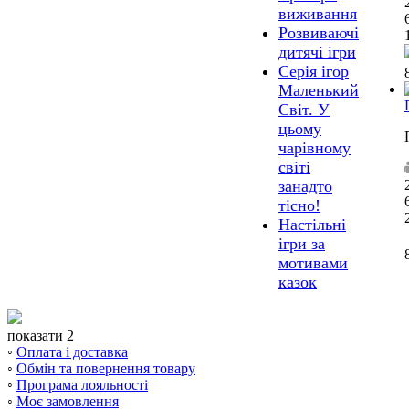
виживання
Розвиваючі
дитячі ігри
Серія ігор
Маленький
Світ. У
цьому
чарівному
світі
занадто
тісно!
Настільні
ігри за
мотивами
казок
показати 2
◦
Оплата і доставка
◦
Обмін та повернення товару
◦
Програма лояльності
◦
Моє замовлення