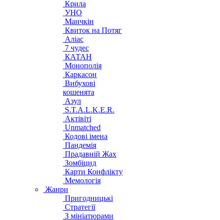
Крила
УНО
Манчкін
Квиток на Потяг
Аліас
7 чудес
КАТАН
Монополія
Каркасон
Вибухові
кошенята
Азул
S.T.A.L.K.E.R.
Актівіті
Unmatched
Кодові імена
Пандемія
Прадавній Жах
Зомбіцид
Карти Конфлікту
Мемологія
Жанри
Пригодницькі
Стратегії
З мініатюрами