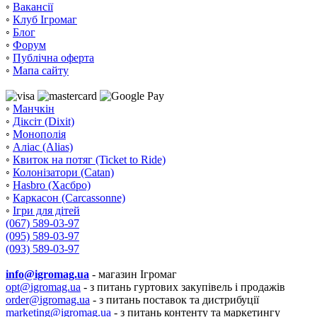
◦
Вакансії
◦
Клуб Ігромаг
◦
Блог
◦
Форум
◦
Публічна оферта
◦
Мапа сайту
◦
Манчкін
◦
Діксіт (Dixit)
◦
Монополія
◦
Аліас (Alias)
◦
Квиток на потяг (Ticket to Ride)
◦
Колонізатори (Catan)
◦
Hasbro (Хасбро)
◦
Каркасон (Carcassonne)
◦
Ігри для дітей
(067) 589-03-97
(095) 589-03-97
(093) 589-03-97
info@igromag.ua
- магазин Ігромаг
opt@igromag.ua
- з питань гуртових закупівель і продажів
order@igromag.ua
- з питань поставок та дистрибуції
marketing@igromag.ua
- з питань контенту та маркетингу