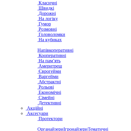
Класичні
Швидкі
Дорожні
На логіку
Гумор
Розмовні
Головоломки
На кубиках
Напівкоперативні
Кооперативні
На пам’ять
Америтреш
Єврогейми
Варгейми
Абстрактні
Рольові
Економічні
Сімейні
Детективні
Акційні
Аксесуари
Протектори
Органайзери
Ігронайзери
Тематичні