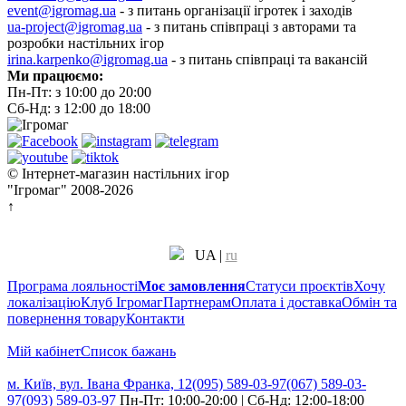
event@igromag.ua
- з питань організації ігротек і заходів
ua-project@igromag.ua
- з питань співпраці з авторами та
розробки настільних ігор
irina.karpenko@igromag.ua
- з питань співпраці та вакансій
Ми працюємо:
Пн-Пт: з 10:00 до 20:00
Сб-Нд: з 12:00 до 18:00
© Інтернет-магазин настільних ігор
"Ігромаг" 2008-2026
↑
UA
|
ru
Програма лояльності
Моє замовлення
Статуси проєктів
Хочу
локалізацію
Клуб Ігромаг
Партнерам
Оплата і доставка
Обмін та
повернення товару
Контакти
Мій кабінет
Cписок бажань
м. Київ, вул. Івана Франка, 12
(095) 589-03-97
(067) 589-03-
97
(093) 589-03-97
Пн-Пт: 10:00-20:00 | Сб-Нд: 12:00-18:00