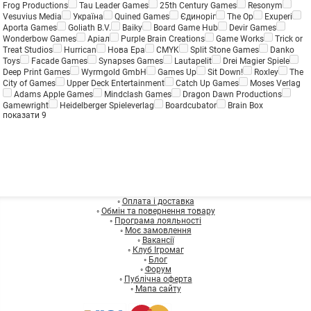
Frog Productions
Tau Leader Games
25th Century Games
Resonym
Vesuvius Media
Україна
Quined Games
Єдиноріг
The Op
Exuperi
Aporta Games
Goliath B.V.
Baiky
Board Game Hub
Devir Games
Wonderbow Games
Аріал
Purple Brain Creations
Game Works
Trick or
Treat Studios
Hurrican
Нова Ера
CMYK
Split Stone Games
Danko
Toys
Facade Games
Synapses Games
Lautapelit
Drei Magier Spiele
Deep Print Games
Wyrmgold GmbH
Games Up
Sit Down!
Roxley
The
City of Games
Upper Deck Entertainment
Catch Up Games
Moses Verlag
Adams Apple Games
Mindclash Games
Dragon Dawn Productions
Gamewright
Heidelberger Spieleverlag
Boardcubator
Brain Box
показати 9
◦
Оплата і доставка
◦
Обмін та повернення товару
◦
Програма лояльності
◦
Моє замовлення
◦
Вакансії
◦
Клуб Ігромаг
◦
Блог
◦
Форум
◦
Публічна оферта
◦
Мапа сайту