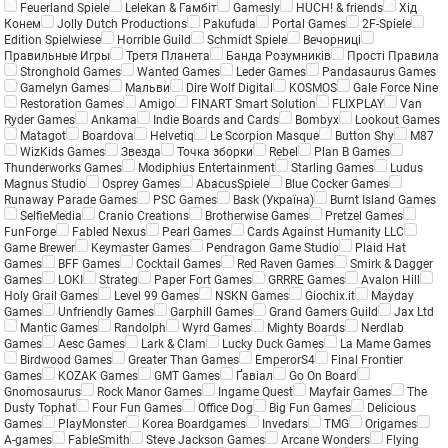
Feuerland Spiele
Lelekan & Гамбіт
Gamesly
HUCH! & friends
Хід
Конем
Jolly Dutch Productions
Pakufuda
Portal Games
2F-Spiele
Edition Spielwiese
Horrible Guild
Schmidt Spiele
Вечорниці
Правильные Игры
Третя Планета
Банда Розумників
Прості Правила
Stronghold Games
Wanted Games
Leder Games
Pandasaurus Games
Gamelyn Games
Мальви
Dire Wolf Digital
KOSMOS
Gale Force Nine
Restoration Games
Amigo
FINART Smart Solution
FLIXPLAY
Van
Ryder Games
Ankama
Indie Boards and Cards
Bombyx
Lookout Games
Matagot
Boardova
Helvetiq
Le Scorpion Masque
Button Shy
M87
WizKids Games
Звезда
Точка зборки
Rebel
Plan B Games
Thunderworks Games
Modiphius Entertainment
Starling Games
Ludus
Magnus Studio
Osprey Games
AbacusSpiele
Blue Cocker Games
Runaway Parade Games
PSC Games
Bask (Україна)
Burnt Island Games
SelfieMedia
Cranio Creations
Brotherwise Games
Pretzel Games
FunForge
Fabled Nexus
Pearl Games
Cards Against Humanity LLC
Game Brewer
Keymaster Games
Pendragon Game Studio
Plaid Hat
Games
BFF Games
Cocktail Games
Red Raven Games
Smirk & Dagger
Games
LOKI
Strateg
Paper Fort Games
GRRRE Games
Avalon Hill
Holy Grail Games
Level 99 Games
NSKN Games
Giochix.it
Mayday
Games
Unfriendly Games
Garphill Games
Grand Gamers Guild
Jax Ltd
Mantic Games
Randolph
Wyrd Games
Mighty Boards
Nerdlab
Games
Aesc Games
Lark & Clam
Lucky Duck Games
La Mame Games
Birdwood Games
Greater Than Games
EmperorS4
Final Frontier
Games
KOZAK Games
GMT Games
Ґавіал
Go On Board
Gnomosaurus
Rock Manor Games
Ingame Quest
Mayfair Games
The
Dusty Tophat
Four Fun Games
Office Dog
Big Fun Games
Delicious
Games
PlayMonster
Korea Boardgames
Invedars
TMG
Origames
A-games
FableSmith
Steve Jackson Games
Arcane Wonders
Flying