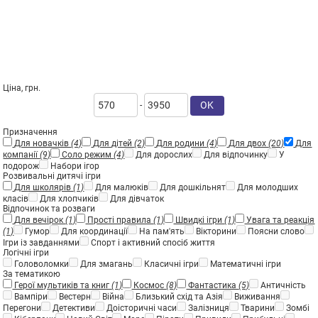
Ціна, грн.
OK
-
Призначення
Для новачків
(4)
Для дітей
(2)
Для родини
(4)
Для двох
(20)
Для
компанії
(9)
Соло режим
(4)
Для дорослих
Для відпочинку
У
подорож
Набори ігор
Розвивальні дитячі ігри
Для школярів
(1)
Для малюків
Для дошкільнят
Для молодших
класів
Для хлопчиків
Для дівчаток
Відпочинок та розваги
Для вечірок
(1)
Прості правила
(1)
Швидкі ігри
(1)
Увага та реакція
(1)
Гумор
Для координації
На пам'ять
Вікторини
Поясни слово
Ігри із завданнями
Спорт і активний спосіб життя
Логічні ігри
Головоломки
Для змагань
Класичні ігри
Математичні ігри
За тематикою
Герої мультиків та книг
(1)
Космос
(8)
Фантастика
(5)
Античність
Вампіри
Вестерн
Війна
Близький схід та Азія
Виживання
Перегони
Детективи
Доісторичні часи
Залізниця
Тварини
Зомбі