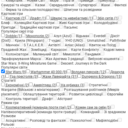
Кіберпанк
Новий Світ
Море
Пірати
Привиди
Прибульці
Самураї та ніндзя
Казки
Середньовіччя
Супергерої
Жахи
Фентезі
Ферма та сільське господарство
Шпигуни та розвідники
Карткові ігри
Карткові
(2)
Драфт
(1)
Швидкі та невибагливі
(1)
Збір сетів
(1)
Блеф
Колекційні Карткові Ігри
Живі Карткові Ігри
Колодобудівні
Пригоди
Традиційні карткові ігри
Пасьянс
Популярні серії ігор
Dobble
(1)
Монополія
(2)
Азул (Azul)
Відьмак
Everdell
Діксіт
(Dixit)
Крила (Wingspan)
7 чудес
УНО (UNO)
Unmatched
Pathfinder
Манчкін
S.T.A.L.K.E.R.
Актівіті
Аліас (Alias)
Квиток на Поїзд
Прадавній Жах
Зомбіцид
Каркасон
Карти Конфлікту
Кодові імена
Колонізатори
Маленький світ
Мемологія
Пандемія
Тераформування Марса
Жах Аркгема 3 редакції
Вибухові кошенята
Star Wars: X-Wing Miniatures Game
Descent: Journeys in the Dark
Популярні світи
Star Wars
(9)
Warhammer 40 000
(9)
Володар перснів
(12)
Дракула
(1)
Гра престолів
(3)
Жахи Лавкрафта
(31)
Dungeons & Dragons
(15)
Стратегії
Економічні
(2)
Амерітреш
(2)
На кубиках
(3)
Стратегічні
Wargame (Військові з мініатюрами)
Розташування робітників (Meeple
placement)
Облаштування територій
Розвиток цивілізації
Єврогейм
Контроль території
Драфт
Абстракт
Режим гри
Кооперативний (команда проти гри)
(2)
Кожен сам за себе
(5)
Напівкооперативний (команда проти гравця)
Командний
Зі зрадником
Розмови
Асоціативні
Розповіді та фантазія
Психологічні
Мафіяподібні
Рольові