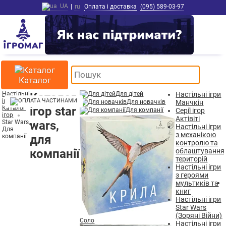
UA
|
ru
Оплата і доставка
(095) 589-03-97
Каталог
Настільні
Каталог
Для дітей
Настільні ігри
ігри
Для новачків
Манчкін
Каталог
ігор star
Для компанії
Серії ігор
ігор
Актівіті
Star Wars,
wars,
Настільні ігри
Для
з механікою
компанії
для
контролю та
компанії
облаштування
територій
Настільні ігри
з героями
мультиків та
книг
Настільні ігри
Star Wars
(Зоряні Війни)
Соло
Настільні ігри