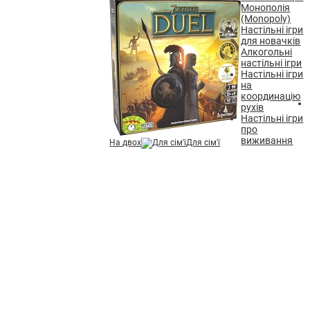
Монополія
(Monopoly)
Настільні ігри
для новачків
Алкогольні
настільні ігри
Настільні ігри
на
координацію
рухів
Настільні ігри
про
виживання
На двох
Для сім'ї