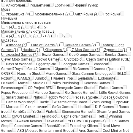
Ігри для дорослих
Алкогольні
Романтичні
Еротичні
Чорний гумор
Мова
Українська
(4)
Мовнонезалежна
(2)
Англійська
(4)
Російська
Німецька
Мінімальна кількість гравців
1
(4)
2
(5)
3
4
5+
Максимальна кількість гравців
4
(4)
5
(1)
6
(3)
7+
(1)
1
2
3
Видавець
Asmodee
(1)
Lord of Boards
(1)
Geekach Games
(2)
Fantasy Flight
Games
(1)
Hasbro
(2)
Kilogames
(1)
Z-Man Games
(1)
Zygomatic
(1)
Unexpected Games
(1)
Bezier Games
Blue Orange Games
BombatGame
Clever Mojo Games
Crowd Games
Cryptozoic
Czech Games Edition (CGE)
Days of Wonder
Eggertspiele
Floodgate Games
Woodcat
Games7Days
Gen42 Games
Gigamic
BizGames
Granna (Гранна)
ORNER
Hans im Gluck
MemoGames
Glass Cannon Unplugged
IELLO
Rozum
IGAMES
Jumbo
Планета Ігор
Бельвіль
Ludonaute
Lelekan
Mattel
Studio H
Paizo Publishing
Kolossal Games
Ravensburger
CD Project RED
Renegade Game Studio
Flatout Games
Repos Production
Mandoo Games
Rio Grande Games
Little Rocket Games
Smart Games
Philos
Hobby World
Pegasus Spiele
Space Cowboys
Games Workshop
Tactic
Wizards of the Coast
Zoch Verlag
Ігромаг
Магелан
Стиль жизни
GaGa Games
Libellud
DLP Games
Лавка
ігор
BombCat
YaGo
Piatnik
Stonemaier Games
Steamforged Games
Ltd.
CMON Limited
Feelindigo
Cephalofair Games
Trefl
Winning
Moves
Awaken Realms
ТакаМака
YELLOWBOX (Украина)
Fun Games
Shop
Capstone Games
Board&Dice
Exploding Kittens
Next Move
Games
AEG (Alderac Entertainment Group)
Ares Games
Cool Mini or Not