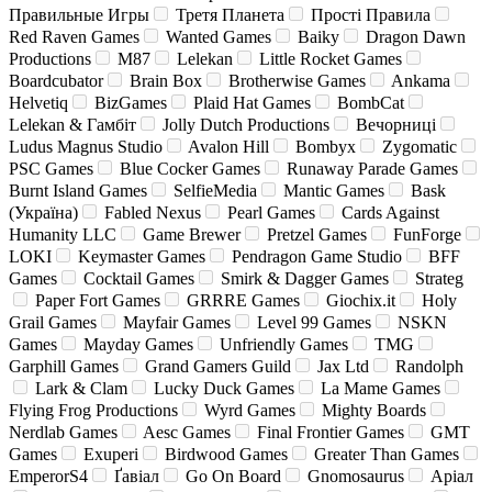
Правильные Игры
Третя Планета
Прості Правила
Red Raven Games
Wanted Games
Baiky
Dragon Dawn
Productions
M87
Lelekan
Little Rocket Games
Boardcubator
Brain Box
Brotherwise Games
Ankama
Helvetiq
BizGames
Plaid Hat Games
BombCat
Lelekan & Гамбіт
Jolly Dutch Productions
Вечорниці
Ludus Magnus Studio
Avalon Hill
Bombyx
Zygomatic
PSC Games
Blue Cocker Games
Runaway Parade Games
Burnt Island Games
SelfieMedia
Mantic Games
Bask
(Україна)
Fabled Nexus
Pearl Games
Cards Against
Humanity LLC
Game Brewer
Pretzel Games
FunForge
LOKI
Keymaster Games
Pendragon Game Studio
BFF
Games
Cocktail Games
Smirk & Dagger Games
Strateg
Paper Fort Games
GRRRE Games
Giochix.it
Holy
Grail Games
Mayfair Games
Level 99 Games
NSKN
Games
Mayday Games
Unfriendly Games
TMG
Garphill Games
Grand Gamers Guild
Jax Ltd
Randolph
Lark & Clam
Lucky Duck Games
La Mame Games
Flying Frog Productions
Wyrd Games
Mighty Boards
Nerdlab Games
Aesc Games
Final Frontier Games
GMT
Games
Exuperi
Birdwood Games
Greater Than Games
EmperorS4
Ґавіал
Go On Board
Gnomosaurus
Аріал