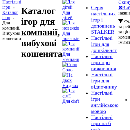
Настільні
Скину
ігри
Серія
✖
Виб
Каталог
Каталог
Для
наявн
настільних
ігор
дітей
ігор для
ігор і
Фі
Для
доповнень
за ре
компанії,
компанії,
STALKER
за ці
Вибухові
Для
коме
Настільні
кошенята
новачків
вибухові
ім'ям
ігри для
дошкільнят
кошенята
Для
Настільні
компанії
ігри про
виживання
Соло
Настільні
ігри для
На двох
відпочинку
Настільні
ігри
Для сім'ї
англійською
мовою
Настільні
ігри на 6
осіб