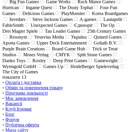
Big Fun Games
Game Works
Rock Manor Games
Hurrican
Ingame Quest
The Dusty Tophat
Four Fun
Games
Delicious Games
PlayMonster
Korea Boardgames
Invedars
Steve Jackson Games
A-games
Lautapelit
FableSmith
Unexpected Games
Єдиноріг
The Op
Drei Magier Spiele
Tau Leader Games
25th Century Games
Resonym
Vesuvius Media
Україна
Quined Games
Aporta Games
Upper Deck Entertainment
Goliath B.V.
Purple Brain Creations
Board Game Hub
Trick or Treat
Studios
Moses Verlag
CMYK
Split Stone Games
Danko Toys
Roxley
Deep Print Games
Gamewright
Wyrmgold GmbH
Games Up
Heidelberger Spieleverlag
The City of Games
показати 13
◦
Оплата і доставка
◦
Обмін та повернення товару
◦
Програма лояльності
◦
Моє замовлення
◦
Вакансії
◦
Клуб Ігромаг
◦
Блог
◦
Форум
◦
Публічна оферта
◦
Мапа сайту