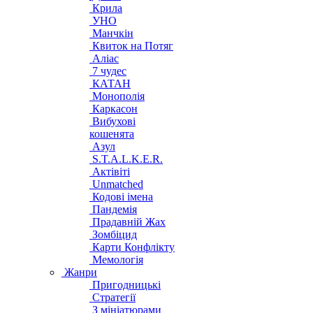
Крила
УНО
Манчкін
Квиток на Потяг
Аліас
7 чудес
КАТАН
Монополія
Каркасон
Вибухові
кошенята
Азул
S.T.A.L.K.E.R.
Актівіті
Unmatched
Кодові імена
Пандемія
Прадавній Жах
Зомбіцид
Карти Конфлікту
Мемологія
Жанри
Пригодницькі
Стратегії
З мініатюрами