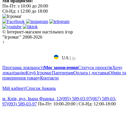
Ми працюємо:
Пн-Пт: з 10:00 до 20:00
Сб-Нд: з 12:00 до 18:00
© Інтернет-магазин настільних ігор
"Ігромаг" 2008-2026
↑
UA
|
ru
Програма лояльності
Моє замовлення
Статуси проєктів
Хочу
локалізацію
Клуб Ігромаг
Партнерам
Оплата і доставка
Обмін та
повернення товару
Контакти
Мій кабінет
Cписок бажань
м. Київ, вул. Івана Франка, 12
(095) 589-03-97
(067) 589-03-
97
(093) 589-03-97
Пн-Пт: 10:00-20:00 | Сб-Нд: 12:00-18:00