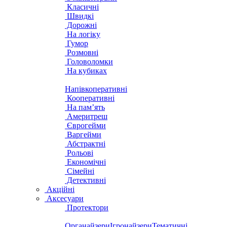
Класичні
Швидкі
Дорожні
На логіку
Гумор
Розмовні
Головоломки
На кубиках
Напівкоперативні
Кооперативні
На пам’ять
Америтреш
Єврогейми
Варгейми
Абстрактні
Рольові
Економічні
Сімейні
Детективні
Акційні
Аксесуари
Протектори
Органайзери
Ігронайзери
Тематичні