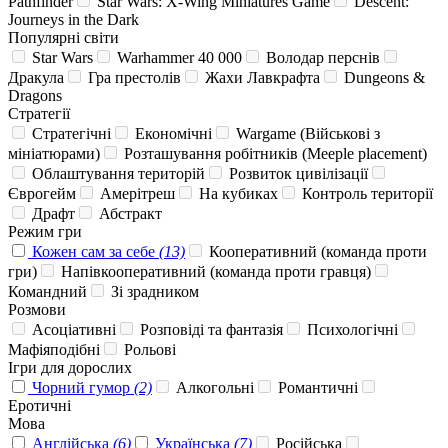
Pathfinder
Star Wars: X-Wing Miniatures Game
Descent:
Journeys in the Dark
Популярні світи
Star Wars
Warhammer 40 000
Володар перснів
Дракула
Гра престолів
Жахи Лавкрафта
Dungeons &
Dragons
Стратегії
Стратегічні
Економічні
Wargame (Військові з
мініатюрами)
Розташування робітників (Meeple placement)
Облаштування територій
Розвиток цивілізації
Єврогейм
Амерітреш
На кубиках
Контроль території
Драфт
Абстракт
Режим гри
Кожен сам за себе
(13)
Кооперативний (команда проти
гри)
Напівкооперативний (команда проти гравця)
Командний
Зі зрадником
Розмови
Асоціативні
Розповіді та фантазія
Психологічні
Мафіяподібні
Рольові
Ігри для дорослих
Чорний гумор
(2)
Алкогольні
Романтичні
Еротичні
Мова
Англійська
(6)
Українська
(7)
Російська