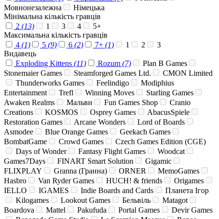
Мовнонезалежна
Німецька
Мінімальна кількість гравців
2
(13)
1
3
4
5+
Максимальна кількість гравців
4
(1)
5
(9)
6
(2)
7+
(1)
1
2
3
Видавець
Exploding Kittens
(11)
Rozum
(7)
Plan B Games
Stonemaier Games
Steamforged Games Ltd.
CMON Limited
Thunderworks Games
Feelindigo
Modiphius
Entertainment
Trefl
Winning Moves
Starling Games
Awaken Realms
Мальви
Fun Games Shop
Cranio
Creations
KOSMOS
Osprey Games
AbacusSpiele
Restoration Games
Arcane Wonders
Lord of Boards
Asmodee
Blue Orange Games
Geekach Games
BombatGame
Crowd Games
Czech Games Edition (CGE)
Days of Wonder
Fantasy Flight Games
Woodcat
Games7Days
FINART Smart Solution
Gigamic
FLIXPLAY
Granna (Гранна)
ORNER
MemoGames
Hasbro
Van Ryder Games
HUCH! & friends
Origames
IELLO
IGAMES
Indie Boards and Cards
Планета Ігор
Kilogames
Lookout Games
Бельвіль
Matagot
Boardova
Mattel
Pakufuda
Portal Games
Devir Games