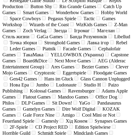
Renegade Game Studio
Le Scorpion Masque
Repos
Production
Button Shy
Rio Grande Games
Catch Up
Games
Smart Games
Wonderbow Games
Hobby World
Space Cowboys
Pegasus Spiele
Tactic
Games
Workshop
Wizards of the Coast
WizKids Games
Z-Man
Games
Zoch Verlag
Звезда
Ігромаг
Магелан
Стиль жизни
GaGa Games
Банда Розумників
Libellud
Точка зборки
Stronghold Games
Лавка ігор
Rebel
Leder Games
Piatnik
Facade Games
Cephalofair
Games
ТакаМака
YELLOWBOX (Украина)
Capstone
Games
Board&Dice
Next Move Games
AEG (Alderac
Entertainment Group)
Ares Games
Bezier Games
Clever
Mojo Games
Cryptozoic
Eggertspiele
Floodgate Games
Gen42 Games
Hans im Gluck
Glass Cannon Unplugged
Нова Ера
Jumbo
Ludonaute
Studio H
Paizo
Publishing
Kolossal Games
Ravensburger
Adams Apple
Games
Flatout Games
Mandoo Games
Office Dog
Philos
DLP Games
Sit Down!
YaGo
Pandasaurus
Games
Gamelyn Games
Dire Wolf Digital
KOZAK
Games
Gale Force Nine
Amigo
Cool Mini or Not
Feuerland Spiele
Gamesly
Хід Конем
Synapses Games
2F-Spiele
CD Project RED
Edition Spielwiese
Horrible Guild
Schmidt Spiele
Mindclash Games