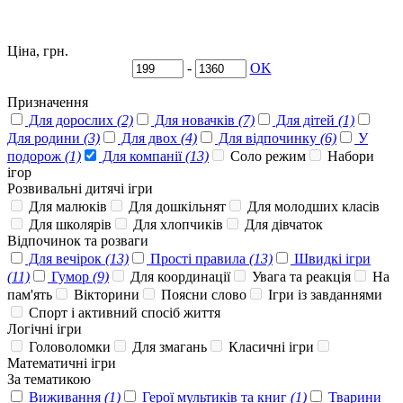
Ціна, грн.
-
OK
Призначення
Для дорослих
(2)
Для новачків
(7)
Для дітей
(1)
Для родини
(3)
Для двох
(4)
Для відпочинку
(6)
У
подорож
(1)
Для компанії
(13)
Соло режим
Набори
ігор
Розвивальні дитячі ігри
Для малюків
Для дошкільнят
Для молодших класів
Для школярів
Для хлопчиків
Для дівчаток
Відпочинок та розваги
Для вечірок
(13)
Прості правила
(13)
Швидкі ігри
(11)
Гумор
(9)
Для координації
Увага та реакція
На
пам'ять
Вікторини
Поясни слово
Ігри із завданнями
Спорт і активний спосіб життя
Логічні ігри
Головоломки
Для змагань
Класичні ігри
Математичні ігри
За тематикою
Виживання
(1)
Герої мультиків та книг
(1)
Тварини