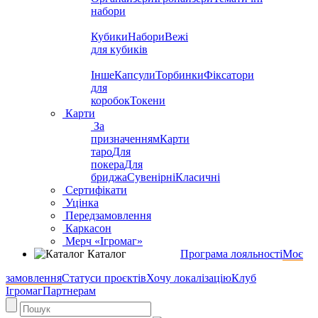
набори
Кубики
Набори
Вежі
для кубиків
Інше
Капсули
Торбинки
Фіксатори
для
коробок
Токени
Карти
За
призначенням
Карти
таро
Для
покера
Для
бриджа
Сувенірні
Класичні
Сертифікати
Уцінка
Передзамовлення
Каркасон
Мерч «Ігромаг»
Каталог
Програма лояльності
Моє
замовлення
Статуси проєктів
Хочу локалізацію
Клуб
Ігромаг
Партнерам