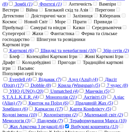
(8)
Зомбі
(1)
Фентезі
(1)
Античність
Вампіри
Вестерн
Війна
Близький схід та Азія
Перегони
Детективи
Доісторичні часи
Залізниця
Кіберпанк
Космос
Новий Світ
Море
Пірати
Привиди
Прибульці
Самураї та ніндзя
Казки
Середньовіччя
Супергерої
Жахи
Фантастика
Ферма та сільське
господарство
Шпигуни та розвідники
Карткові ігри
Карткові
(6)
Швидкі та невибагливі
(10)
Збір сетів
(2)
Блеф
Колекційні Карткові Ігри
Живі Карткові Ігри
Драфт
Колодобудівні
Пригоди
Традиційні карткові
ігри
Пасьянс
Популярні серії ігор
Everdell
(4)
Відьмак
(7)
Азул (Azul)
(4)
Діксіт
(Dixit)
(17)
Dobble
(8)
Крила (Wingspan)
(5)
7 чудес
(8)
УНО (UNO)
(20)
Unmatched
(4)
Манчкін
(5)
S.T.A.L.K.E.R.
(4)
Монополія
(21)
Актівіті
(3)
Аліас
(Alias)
(7)
Квиток на Поїзд
(6)
Прадавній Жах
(5)
Зомбіцид
(6)
Каркасон
(17)
Карти Конфлікту
(5)
Кодові імена
(10)
Колонізатори
(2)
Маленький світ
(2)
Мемологія
(3)
Пандемія
(7)
Тераформування Марса
(10)
Жах Аркгема 3 редакції
(6)
Вибухові кошенята
(13)