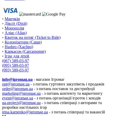
◦
Манчкін
◦
Діксіт (Dixit)
◦
Монополія
◦
Аліас (Alias)
◦
Квиток на потяг (Ticket to Ride)
◦
Колонізатори (Catan)
◦
Hasbro (Хасбро)
◦
Каркасон (Carcassonne)
◦
Ігри для дітей
(067) 589-03-97
(095) 589-03-97
(093) 589-03-97
info@igromag.ua
- магазин Ігромаг
opt@igromag.ua
- з питань гуртових закупівель і продажів
order@igromag.ua
- з питань поставок та дистрибуції
marketing@igromag.ua
- з питань контенту та маркетингу
event@igromag.ua
- з питань організації ігротек і заходів
ua-project@igromag.ua
- з питань співпраці з авторами та
розробки настільних ігор
irina.karpenko@igromag.ua
- з питань співпраці та вакансій