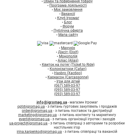
◦
Обмін та повернення товару
◦
Програма лояльності
◦
Моє замовлення
◦
Вакансії
◦
Клуб Ігромаг
◦
Блог
◦
Форум
◦
Публічна оферта
◦
Мапа сайту
◦
Манчкін
◦
Діксіт (Dixit)
◦
Монополія
◦
Аліас (Alias)
◦
Квиток на потяг (Ticket to Ride)
◦
Колонізатори (Catan)
◦
Hasbro (Хасбро)
◦
Каркасон (Carcassonne)
◦
Ігри для дітей
(067) 589-03-97
(095) 589-03-97
(093) 589-03-97
info@igromag.ua
- магазин Ігромаг
opt@igromag.ua
- з питань гуртових закупівель і продажів
order@igromag.ua
- з питань поставок та дистрибуції
marketing@igromag.ua
- з питань контенту та маркетингу
event@igromag.ua
- з питань організації ігротек і заходів
ua-project@igromag.ua
- з питань співпраці з авторами та розробки
настільних ігор
irina.karpenko@igromag.ua
- з питань співпраці та вакансій