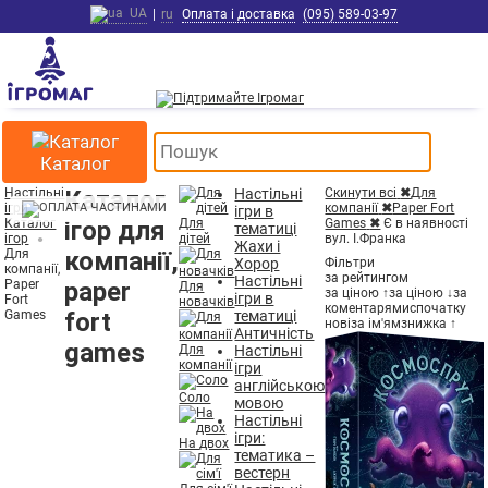
UA
|
ru
Оплата і доставка
(095) 589-03-97
Каталог
Настільні
Каталог
Настільні
Скинути всі
✖
Для
ігри
компанії
✖
Paper Fort
ігри в
Каталог
ігор для
Для
Games
✖
Є в наявності
тематиці
ігор
дітей
вул. І.Франка
Жахи і
Для
компанії,
Хорор
Фільтри
компанії,
за рейтингом
Настільні
Paper
paper
Для
за ціною ↑
за ціною ↓
за
ігри в
Fort
новачків
коментарями
спочатку
Games
fort
тематиці
нові
за ім'ям
знижка ↑
Античність
games
Для
Настільні
компанії
ігри
англійською
Соло
мовою
Настільні
ігри:
На двох
тематика –
вестерн