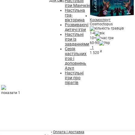
Для сім'ї
Настільні
ігри Манчкін
Настільна
гра-
вікторина
Космоспрут
Cosmoctopus
Розвиваючі
дитячі ігри
1-4
Настільні
10+
ігри із
60-90
завданнями
1
Серія
₴
1 520
настільних
ігор і
доповнень
Азул
Настільні
ігри про
піратів
показати 1
◦
Оплата і доставка