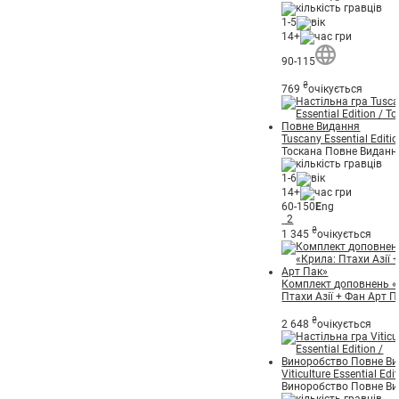
1-5
14+
90-115
₴
769
очікується
Tuscany Essential Editi
Тоскана Повне Виданн
1-6
14+
60-150
E
ng
2
₴
1 345
очікується
Комплект доповнень «
Птахи Азії + Фан Арт П
₴
2 648
очікується
Viticulture Essential Edi
Виноробство Повне В