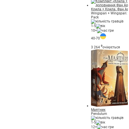
Крила + Крила. Фан А
Wingspan + Wingspan: 
Pack
1-5
10+
40-70
₴
3 264
очікується
Маятник
Pendulum
1-5
12+