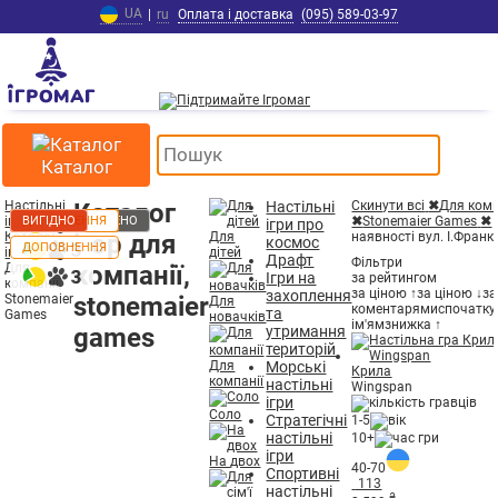
UA
|
ru
Оплата і доставка
(095) 589-03-97
Каталог
Настільні
Каталог
Настільні
Скинути всі
✖
Для комп
ігри
ТОП
НАКЛАД ЗНИЩЕНО
НАКЛАД ЗНИЩЕНО
НАКЛАД ЗНИЩЕНО
ДОПОВНЕННЯ
ДОПОВНЕННЯ
ДОПОВНЕННЯ
ДОПОВНЕННЯ
ДОПОВНЕННЯ
ДОПОВНЕННЯ
ДОПОВНЕННЯ
ВИГІДНО
ВИГІДНО
ДОПОВНЕННЯ
ВИГІДНО
✖
Stonemaier Games
✖
ігри про
Каталог
ігор для
Для
наявності вул. І.Франк
космос
ДОПОВНЕННЯ
ігор
дітей
Драфт
Фільтри
Для
компанії,
Ігри на
за рейтингом
компанії,
за ціною ↑
за ціною ↓
за
захоплення
Stonemaier
stonemaier
Для
коментарями
спочатку
та
Games
новачків
ім'ям
знижка ↑
games
утримання
територій
Для
Морські
Крила
компанії
настільні
Wingspan
ігри
Соло
Стратегічні
1-5
настільні
10+
ігри
На двох
40-70
Спортивні
113
настільні
₴