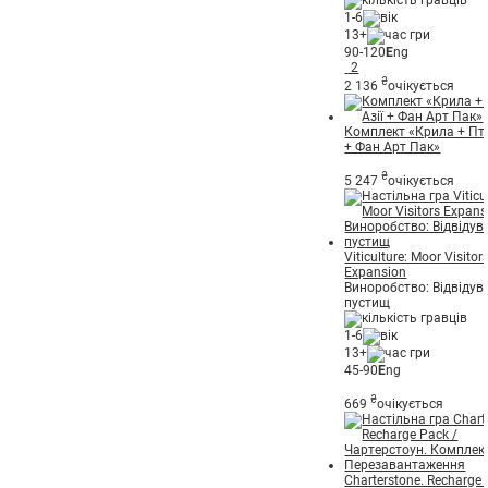
1-6
13+
90-120
E
ng
2
₴
2 136
очікується
Комплект «Крила + Пта
+ Фан Арт Пак»
₴
5 247
очікується
Viticulture: Moor Visitor
Expansion
Виноробство: Відвідув
пустищ
1-6
13+
45-90
E
ng
₴
669
очікується
Charterstone. Recharge