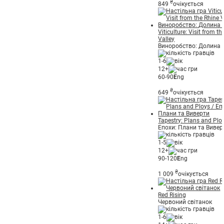
₴
849
очікується
Viticulture: Visit from t
Valley
Виноробство: Долина 
1-6
12+
60-90
E
ng
₴
649
очікується
Tapestry: Plans and Plo
Епохи: Плани та Вивер
1-5
12+
90-120
E
ng
₴
1 009
очікується
Red Rising
Червоний світанок
1-6