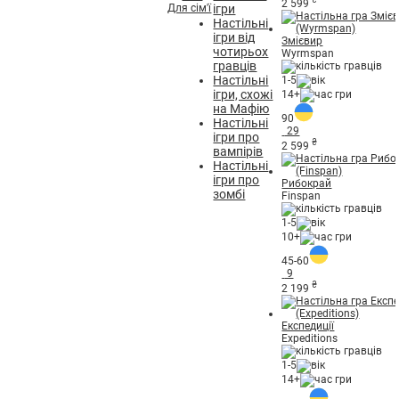
2 599
Для сім'ї
ігри
Настільні
ігри від
Змієвир
чотирьох
Wyrmspan
гравців
Настільні
1-5
ігри, схожі
14+
на Мафію
90
Настільні
29
ігри про
₴
2 599
вампірів
Настільні
ігри про
Рибокрай
зомбі
Finspan
1-5
10+
45-60
9
₴
2 199
Експедиції
Expeditions
1-5
14+