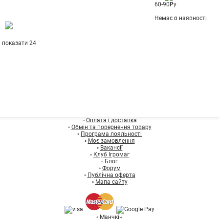
60-90
Р
у
Немає в наявності
показати 24
◦
Оплата і доставка
◦
Обмін та повернення товару
◦
Програма лояльності
◦
Моє замовлення
◦
Вакансії
◦
Клуб Ігромаг
◦
Блог
◦
Форум
◦
Публічна оферта
◦
Мапа сайту
◦
Манчкін