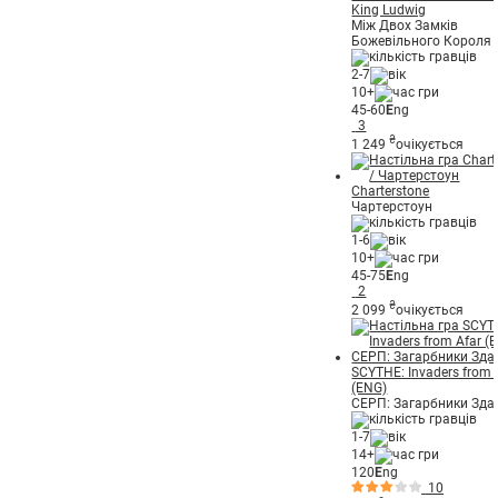
King Ludwig
Між Двох Замків
Божевільного Короля 
2-7
10+
45-60
E
ng
3
₴
1 249
очікується
Charterstone
Чартерстоун
1-6
10+
45-75
E
ng
2
₴
2 099
очікується
SCYTHE: Invaders from 
(ENG)
СЕРП: Загарбники Зда
1-7
14+
120
E
ng
10