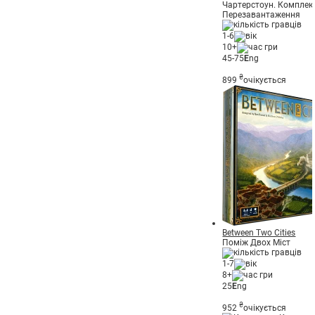
Чартерстоун. Комплек
Перезавантаження
1-6
10+
45-75
E
ng
₴
899
очікується
Between Two Cities
Поміж Двох Міст
1-7
8+
25
E
ng
₴
952
очікується