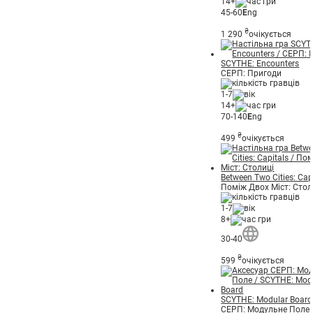
14+
45-60
E
ng
₴
1 290
очікується
SCYTHE: Encounters
СЕРП: Пригоди
1-7
14+
70-140
E
ng
₴
499
очікується
Between Two Cities: Cap
Поміж Двох Міст: Стол
1-7
8+
30-40
₴
599
очікується
SCYTHE: Modular Board
СЕРП: Модульне Поле