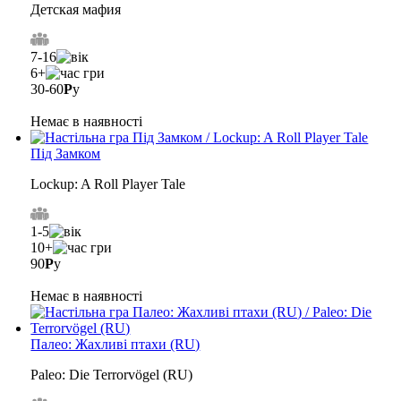
Детская мафия
7-16
6+
30-60
Р
у
Немає в наявності
Під Замком
Lockup: A Roll Player Tale
1-5
10+
90
Р
у
Немає в наявності
Палео: Жахливі птахи (RU)
Paleo: Die Terrorvögel (RU)