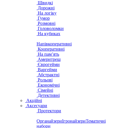
Швидкі
Дорожні
На логіку
Гумор
Розмовні
Головоломки
На кубиках
Напівкоперативні
Кооперативні
На пам’ять
Америтреш
Єврогейми
Варгейми
Абстрактні
Рольові
Економічні
Сімейні
Детективні
Акційні
Аксесуари
Протектори
Органайзери
Ігронайзери
Тематичні
набори