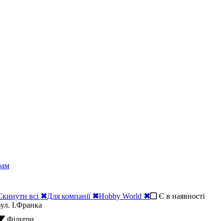
рам
Скинути всі
✖
Для компанії
✖
Hobby World
✖
Є в наявності
вул. І.Франка
Фільтри