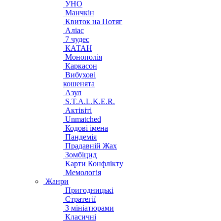
УНО
Манчкін
Квиток на Потяг
Аліас
7 чудес
КАТАН
Монополія
Каркасон
Вибухові
кошенята
Азул
S.T.A.L.K.E.R.
Актівіті
Unmatched
Кодові імена
Пандемія
Прадавній Жах
Зомбіцид
Карти Конфлікту
Мемологія
Жанри
Пригодницькі
Стратегії
З мініатюрами
Класичні