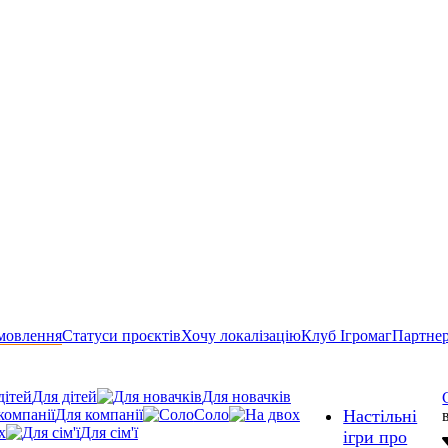
мовлення
Статуси проєктів
Хочу локалізацію
Клуб Ігромаг
Партне
Для дітей
Для новачків
Для компанії
Соло
Настільні
х
Для сім'ї
ігри про