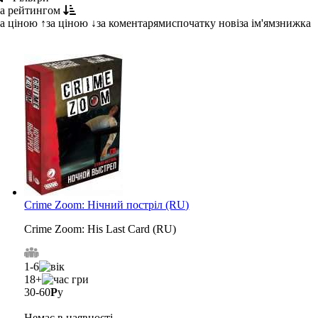
за рейтингом
за ціною ↑
за ціною ↓
за коментарями
спочатку нові
за ім'ям
знижка
↑
Crime Zoom: Нічний постріл (RU)
Crime Zoom: His Last Card (RU)
1-6
18+
30-60
Р
у
Немає в наявності