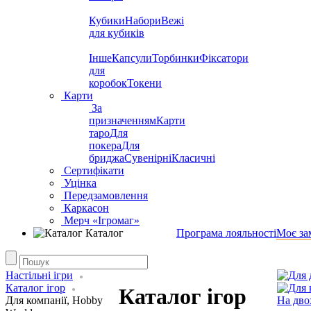
Кубики
Набори
Вежі
для кубиків
Інше
Капсули
Торбинки
Фіксатори
для
коробок
Токени
Карти
За
призначенням
Карти
таро
Для
покера
Для
бриджа
Сувенірні
Класичні
Сертифікати
Уцінка
Передзамовлення
Каркасон
Мерч «Ігромаг»
Каталог
Програма лояльності
Моє за
Настільні ігри
Каталог ігор
Каталог ігор
Для компанії, Hobby
На дво