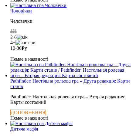
Чоловічки
Человечки
2-6
4+
10-30
Р
у
Немає в наявності
Pathfinder: Настільна рольова гра – Друга редакція: Карти
станів
Pathfinder: Настольная ролевая игра – Вторая редакция:
Карты состояний
ДОПОВНЕННЯ
Немає в наявності
Дитяча мафія