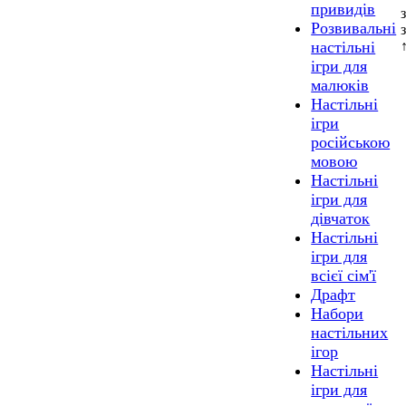
привидів
Розвивальні
настільні
ігри для
малюків
Настільні
ігри
російською
мовою
Настільні
ігри для
дівчаток
Настільні
ігри для
всієї сім'ї
Драфт
Набори
настільних
ігор
Настільні
ігри для