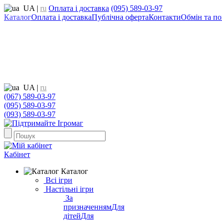
UA
|
ru
Оплата і доставка
(095) 589-03-97
Каталог
Оплата і доставка
Публічна оферта
Контакти
Обмін та по
UA
|
ru
(067) 589-03-97
(095) 589-03-97
(093) 589-03-97
Кабінет
Каталог
Всі ігри
Настільні ігри
За
призначенням
Для
дітей
Для