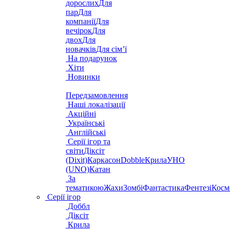
дорослих
Для
пар
Для
компанії
Для
вечірок
Для
двох
Для
новачків
Для сім’ї
На подарунок
Хіти
Новинки
Передзамовлення
Наші локалізації
Акційні
Українські
Англійські
Серії ігор та
світи
Діксіт
(Dixit)
Каркасон
Dobble
Крила
УНО
(UNO)
Катан
За
тематикою
Жахи
Зомбі
Фантастика
Фентезі
Косм
Серії ігор
Доббл
Діксіт
Крила