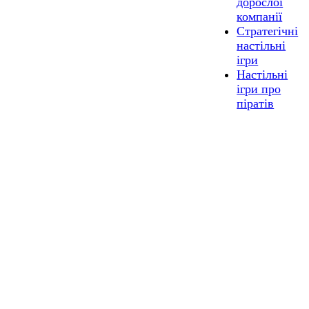
дорослої
компанії
Стратегічні
настільні
ігри
Настільні
ігри про
піратів