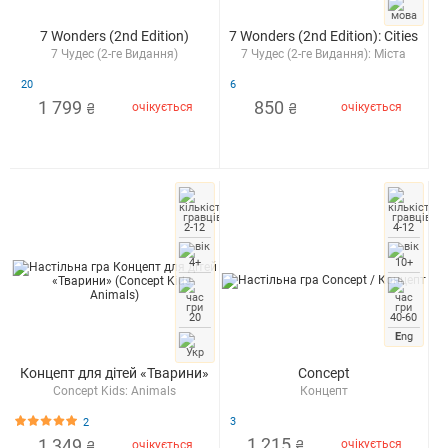
7 Wonders (2nd Edition)
7 Wonders (2nd Edition): Cities
7 Чудес (2-ге Видання)
7 Чудес (2-ге Видання): Міста
20
6
1 799
850
очікується
очікується
₴
₴
2-12
4-12
4+
10+
20
40-60
E
ng
Концепт для дітей «Тварини»
Concept
Concept Kids: Animals
Концепт
3
2
1 215
1 349
очікується
₴
очікується
₴