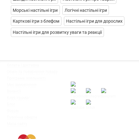
Морські настільні ігри
Логічні настільні ігри
Карткові ігри з блефом
Настільні ігри для дорослих
Настільні ігри для розвитку уваги та реакції
◦
Оплата і доставка
Ми працюємо:
◦
Обмін та повернення товару
Пн-Пт: з 10:00 до 20:00
◦
Програма лояльності
Сб-Нд: з 12:00 до 18:00
◦
Моє замовлення
◦
Вакансії
◦
Клуб Ігромаг
◦
Блог
◦
Форум
© Інтернет-магазин настільних ігор
◦
Публічна оферта
"Ігромаг" 2008-2026
◦
Мапа сайту