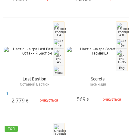
1-4
4-8
14+
10+
45
15-35
E
ng
Last Bastion
Secrets
Останній Бастіон
Таємниця
1
569
2 779
очікується
₴
очікується
₴
ТОП