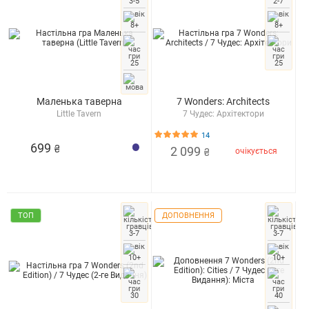
3-5
2-7
8+
8+
25
25
Маленька таверна
7 Wonders: Architects
Little Tavern
7 Чудес: Архітектори
14
699
₴
2 099
очікується
₴
ТОП
ДОПОВНЕННЯ
3-7
3-7
10+
10+
30
40