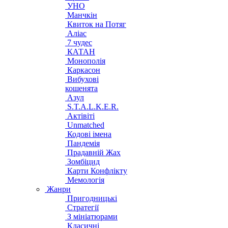
УНО
Манчкін
Квиток на Потяг
Аліас
7 чудес
КАТАН
Монополія
Каркасон
Вибухові
кошенята
Азул
S.T.A.L.K.E.R.
Актівіті
Unmatched
Кодові імена
Пандемія
Прадавній Жах
Зомбіцид
Карти Конфлікту
Мемологія
Жанри
Пригодницькі
Стратегії
З мініатюрами
Класичні