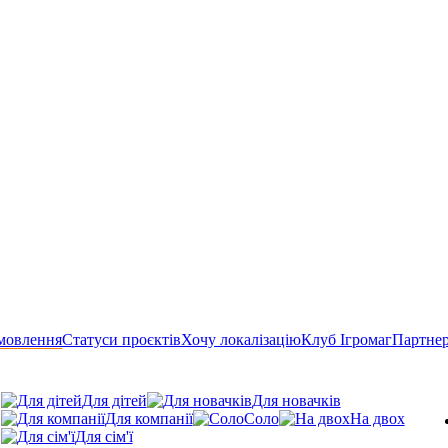
мовлення
Статуси проєктів
Хочу локалізацію
Клуб Ігромаг
Партне
Для дітей
Для новачків
Для компанії
Соло
На двох
Для сім'ї