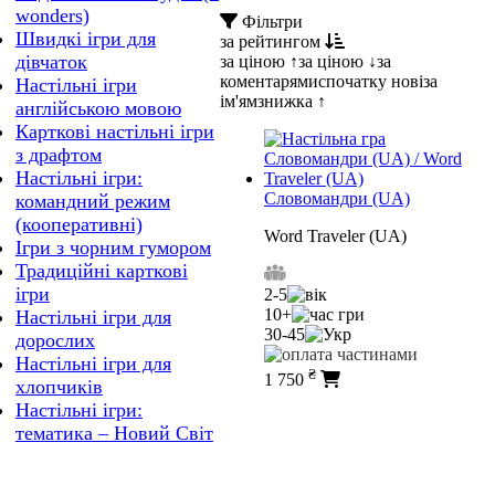
wonders)
Фільтри
Швидкі ігри для
за рейтингом
дівчаток
за ціною ↑
за ціною ↓
за
коментарями
спочатку нові
за
Настільні ігри
ім'ям
знижка ↑
англійською мовою
Карткові настільні ігри
з драфтом
Настільні ігри:
Словомандри (UA)
командний режим
(кооперативні)
Word Traveler (UA)
Ігри з чорним гумором
Традиційні карткові
ігри
2-5
10+
Настільні ігри для
30-45
дорослих
Настільні ігри для
₴
1 750
хлопчиків
Настільні ігри:
тематика – Новий Світ