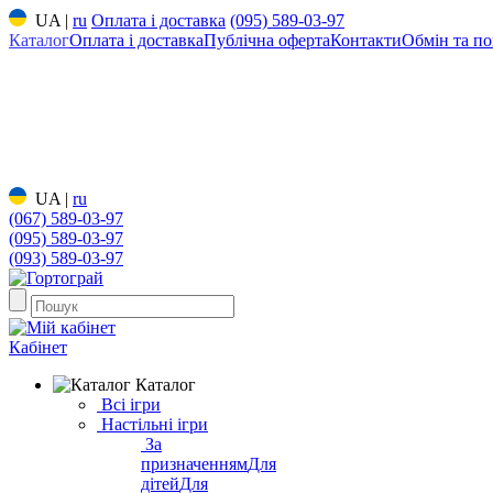
UA
|
ru
Оплата і доставка
(095) 589-03-97
Каталог
Оплата і доставка
Публічна оферта
Контакти
Обмін та по
UA
|
ru
(067) 589-03-97
(095) 589-03-97
(093) 589-03-97
Кабінет
Каталог
Всі ігри
Настільні ігри
За
призначенням
Для
дітей
Для