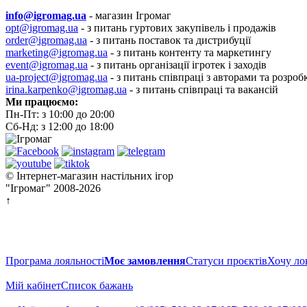
info@igromag.ua
- магазин Ігромаг
opt@igromag.ua
- з питань гуртових закупівель і продажів
order@igromag.ua
- з питань поставок та дистрибуції
marketing@igromag.ua
- з питань контенту та маркетингу
event@igromag.ua
- з питань організації ігротек і заходів
ua-project@igromag.ua
- з питань співпраці з авторами та розроб
irina.karpenko@igromag.ua
- з питань співпраці та вакансій
Ми працюємо:
Пн-Пт: з 10:00 до 20:00
Сб-Нд: з 12:00 до 18:00
© Інтернет-магазин настільних ігор
"Ігромаг" 2008-2026
↑
Програма лояльності
Моє замовлення
Статуси проєктів
Хочу ло
Мій кабінет
Cписок бажань