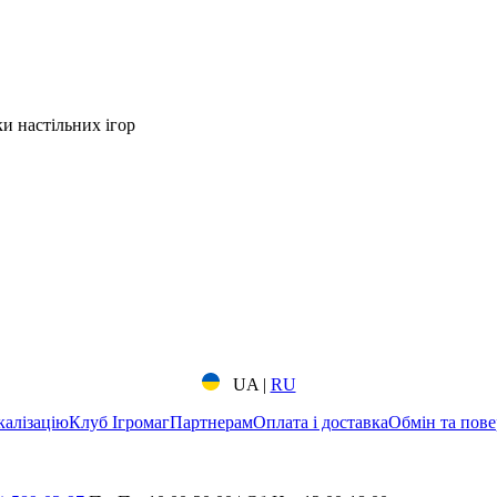
ки настільних ігор
UA
|
RU
калізацію
Клуб Ігромаг
Партнерам
Оплата і доставка
Обмін та пове