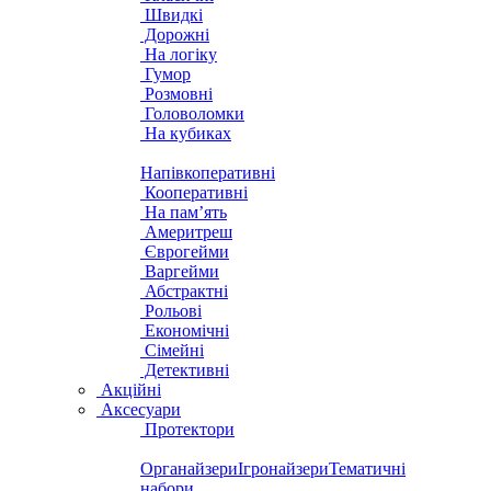
Швидкі
Дорожні
На логіку
Гумор
Розмовні
Головоломки
На кубиках
Напівкоперативні
Кооперативні
На пам’ять
Америтреш
Єврогейми
Варгейми
Абстрактні
Рольові
Економічні
Сімейні
Детективні
Акційні
Аксесуари
Протектори
Органайзери
Ігронайзери
Тематичні
набори