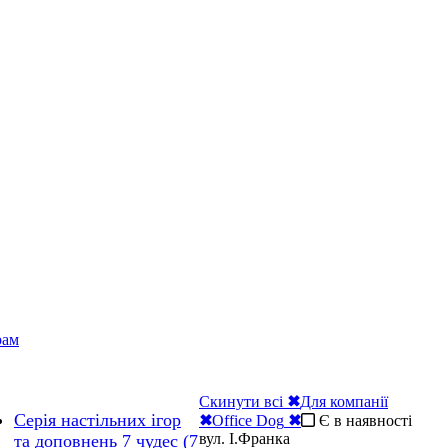
рам
Скинути всі
✖
Для компанії
Серія настільних ігор
✖
Office Dog
✖
Є в наявності
вул. І.Франка
та доповнень 7 чудес (7