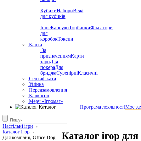
Кубики
Набори
Вежі
для кубиків
Інше
Капсули
Торбинки
Фіксатори
для
коробок
Токени
Карти
За
призначенням
Карти
таро
Для
покера
Для
бриджа
Сувенірні
Класичні
Сертифікати
Уцінка
Передзамовлення
Каркасон
Мерч «Ігромаг»
Каталог
Програма лояльності
Моє за
Настільні ігри
Каталог ігор
Каталог ігор для
Для компанії, Office Dog