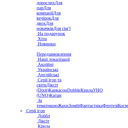
дорослих
Для
пар
Для
компанії
Для
вечірок
Для
двох
Для
новачків
Для сім’ї
На подарунок
Хіти
Новинки
Передзамовлення
Наші локалізації
Акційні
Українські
Англійські
Серії ігор та
світи
Діксіт
(Dixit)
Каркасон
Dobble
Крила
УНО
(UNO)
Катан
За
тематикою
Жахи
Зомбі
Фантастика
Фентезі
Косм
Серії ігор
Доббл
Діксіт
Крила