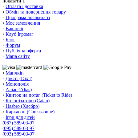
показати 1
◦
Оплата і доставка
◦
Обмін та повернення товару
◦
Програма лояльності
◦
Моє замовлення
◦
Вакансії
◦
Клуб Ігромаг
◦
Блог
◦
Форум
◦
Публічна оферта
◦
Мапа сайту
◦
Манчкін
◦
Діксіт (Dixit)
◦
Монополія
◦
Аліас (Alias)
◦
Квиток на потяг (Ticket to Ride)
◦
Колонізатори (Catan)
◦
Hasbro (Хасбро)
◦
Каркасон (Carcassonne)
◦
Ігри для дітей
(067) 589-03-97
(095) 589-03-97
(093) 589-03-97