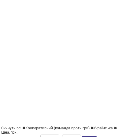
Скинути всі
✖
Кооперативний (команда проти гри)
✖
Українська
✖
Ціна, грн.