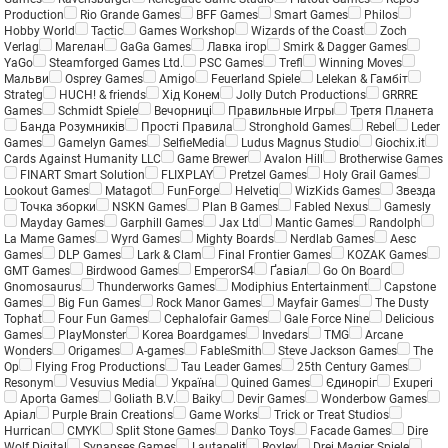
Production
Rio Grande Games
BFF Games
Smart Games
Philos
Hobby World
Tactic
Games Workshop
Wizards of the Coast
Zoch
Verlag
Магелан
GaGa Games
Лавка ігор
Smirk & Dagger Games
YaGo
Steamforged Games Ltd.
PSC Games
Trefl
Winning Moves
Мальви
Osprey Games
Amigo
Feuerland Spiele
Lelekan & Гамбіт
Strateg
HUCH! & friends
Хід Конем
Jolly Dutch Productions
GRRRE
Games
Schmidt Spiele
Вечорниці
Правильные Игры
Третя Планета
Банда Розумників
Прості Правила
Stronghold Games
Rebel
Leder
Games
Gamelyn Games
SelfieMedia
Ludus Magnus Studio
Giochix.it
Cards Against Humanity LLC
Game Brewer
Avalon Hill
Brotherwise Games
FINART Smart Solution
FLIXPLAY
Pretzel Games
Holy Grail Games
Lookout Games
Matagot
FunForge
Helvetiq
WizKids Games
Звезда
Точка зборки
NSKN Games
Plan B Games
Fabled Nexus
Gamesly
Mayday Games
Garphill Games
Jax Ltd
Mantic Games
Randolph
La Mame Games
Wyrd Games
Mighty Boards
Nerdlab Games
Aesc
Games
DLP Games
Lark & Clam
Final Frontier Games
KOZAK Games
GMT Games
Birdwood Games
EmperorS4
Ґавіал
Go On Board
Gnomosaurus
Thunderworks Games
Modiphius Entertainment
Capstone
Games
Big Fun Games
Rock Manor Games
Mayfair Games
The Dusty
Tophat
Four Fun Games
Cephalofair Games
Gale Force Nine
Delicious
Games
PlayMonster
Korea Boardgames
Invedars
TMG
Arcane
Wonders
Origames
A-games
FableSmith
Steve Jackson Games
The
Op
Flying Frog Productions
Tau Leader Games
25th Century Games
Resonym
Vesuvius Media
Україна
Quined Games
Єдиноріг
Exuperi
Aporta Games
Goliath B.V.
Baiky
Devir Games
Wonderbow Games
Аріал
Purple Brain Creations
Game Works
Trick or Treat Studios
Hurrican
CMYK
Split Stone Games
Danko Toys
Facade Games
Dire
Wolf Digital
Synapses Games
Lautapelit
Roxley
Drei Magier Spiele