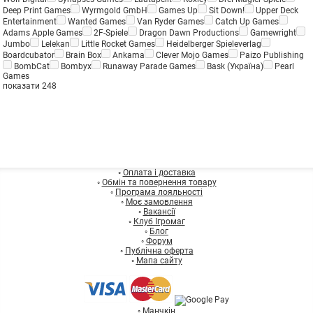
Deep Print Games
Wyrmgold GmbH
Games Up
Sit Down!
Upper Deck
Entertainment
Wanted Games
Van Ryder Games
Catch Up Games
Adams Apple Games
2F-Spiele
Dragon Dawn Productions
Gamewright
Jumbo
Lelekan
Little Rocket Games
Heidelberger Spieleverlag
Boardcubator
Brain Box
Ankama
Clever Mojo Games
Paizo Publishing
BombCat
Bombyx
Runaway Parade Games
Bask (Україна)
Pearl
Games
показати 248
◦
Оплата і доставка
◦
Обмін та повернення товару
◦
Програма лояльності
◦
Моє замовлення
◦
Вакансії
◦
Клуб Ігромаг
◦
Блог
◦
Форум
◦
Публічна оферта
◦
Мапа сайту
◦
Манчкін