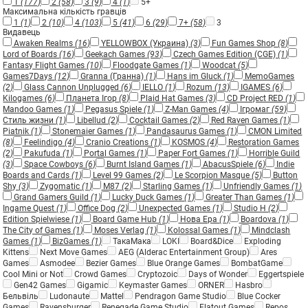
1
(177)
2
(58)
3
(9)
4
(1)
5+
Максимальна кількість гравців
1
(1)
2
(10)
4
(103)
5
(41)
6
(29)
7+
(58)
3
Видавець
Awaken Realms
(16)
YELLOWBOX (Украина)
(3)
Fun Games Shop
(8)
Lord of Boards
(16)
Geekach Games
(93)
Czech Games Edition (CGE)
(1)
Fantasy Flight Games
(10)
Floodgate Games
(1)
Woodcat
(5)
Games7Days
(12)
Granna (Гранна)
(1)
Hans im Gluck
(1)
MemoGames
(2)
Glass Cannon Unplugged
(6)
IELLO
(1)
Rozum
(13)
IGAMES
(6)
Kilogames
(6)
Планета Ігор
(8)
Plaid Hat Games
(3)
CD Project RED
(1)
Mandoo Games
(1)
Pegasus Spiele
(1)
Z-Man Games
(4)
Ігромаг
(59)
Стиль жизни
(1)
Libellud
(2)
Cocktail Games
(2)
Red Raven Games
(1)
Piatnik
(1)
Stonemaier Games
(1)
Pandasaurus Games
(1)
CMON Limited
(8)
Feelindigo
(4)
Cranio Creations
(1)
KOSMOS
(4)
Restoration Games
(2)
Pakufuda
(1)
Portal Games
(1)
Paper Fort Games
(1)
Horrible Guild
(3)
Space Cowboys
(6)
Burnt Island Games
(1)
AbacusSpiele
(6)
Indie
Boards and Cards
(1)
Level 99 Games
(2)
Le Scorpion Masque
(5)
Button
Shy
(3)
Zygomatic
(1)
M87
(2)
Starling Games
(1)
Unfriendly Games
(1)
Grand Gamers Guild
(1)
Lucky Duck Games
(1)
Greater Than Games
(1)
Ingame Quest
(1)
Office Dog
(2)
Unexpected Games
(1)
Studio H
(2)
Edition Spielwiese
(1)
Board Game Hub
(1)
Нова Ера
(1)
Boardova
(1)
The City of Games
(1)
Moses Verlag
(1)
Kolossal Games
(1)
Mindclash
Games
(1)
BizGames
(1)
ТакаМака
LOKI
Board&Dice
Exploding
Kittens
Next Move Games
AEG (Alderac Entertainment Group)
Ares
Games
Asmodee
Bezier Games
Blue Orange Games
BombatGame
Cool Mini or Not
Crowd Games
Cryptozoic
Days of Wonder
Eggertspiele
Gen42 Games
Gigamic
Keymaster Games
ORNER
Hasbro
Бельвіль
Ludonaute
Mattel
Pendragon Game Studio
Blue Cocker
Games
Ravensburger
Renegade Game Studio
Flatout Games
Repos