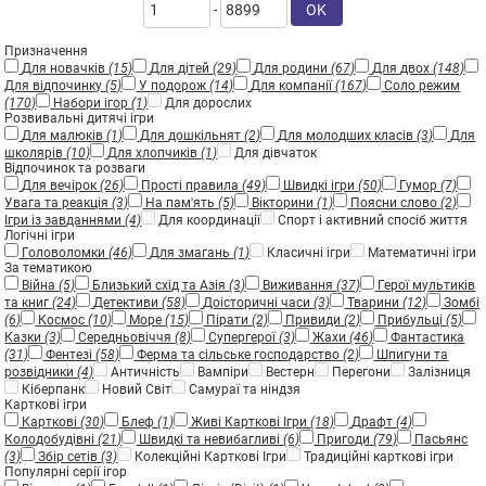
OK
-
Призначення
Для новачків
(15)
Для дітей
(29)
Для родини
(67)
Для двох
(148)
Для відпочинку
(5)
У подорож
(14)
Для компанії
(167)
Соло режим
(170)
Набори ігор
(1)
Для дорослих
Розвивальні дитячі ігри
Для малюків
(1)
Для дошкільнят
(2)
Для молодших класів
(3)
Для
школярів
(10)
Для хлопчиків
(1)
Для дівчаток
Відпочинок та розваги
Для вечірок
(26)
Прості правила
(49)
Швидкі ігри
(50)
Гумор
(7)
Увага та реакція
(3)
На пам'ять
(5)
Вікторини
(1)
Поясни слово
(2)
Ігри із завданнями
(4)
Для координації
Спорт і активний спосіб життя
Логічні ігри
Головоломки
(46)
Для змагань
(1)
Класичні ігри
Математичні ігри
За тематикою
Війна
(5)
Близький схід та Азія
(3)
Виживання
(37)
Герої мультиків
та книг
(24)
Детективи
(58)
Доісторичні часи
(3)
Тварини
(12)
Зомбі
(6)
Космос
(10)
Море
(15)
Пірати
(2)
Привиди
(2)
Прибульці
(5)
Казки
(3)
Середньовіччя
(8)
Супергерої
(3)
Жахи
(46)
Фантастика
(31)
Фентезі
(58)
Ферма та сільське господарство
(2)
Шпигуни та
розвідники
(4)
Античність
Вампіри
Вестерн
Перегони
Залізниця
Кіберпанк
Новий Світ
Самураї та ніндзя
Карткові ігри
Карткові
(30)
Блеф
(1)
Живі Карткові Ігри
(18)
Драфт
(4)
Колодобудівні
(21)
Швидкі та невибагливі
(6)
Пригоди
(79)
Пасьянс
(3)
Збір сетів
(3)
Колекційні Карткові Ігри
Традиційні карткові ігри
Популярні серії ігор