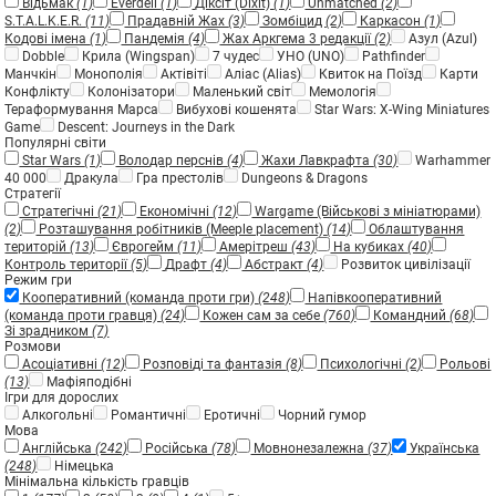
Відьмак
(1)
Everdell
(1)
Діксіт (Dixit)
(1)
Unmatched
(2)
S.T.A.L.K.E.R.
(11)
Прадавній Жах
(3)
Зомбіцид
(2)
Каркасон
(1)
Кодові імена
(1)
Пандемія
(4)
Жах Аркгема 3 редакції
(2)
Азул (Azul)
Dobble
Крила (Wingspan)
7 чудес
УНО (UNO)
Pathfinder
Манчкін
Монополія
Актівіті
Аліас (Alias)
Квиток на Поїзд
Карти
Конфлікту
Колонізатори
Маленький світ
Мемологія
Тераформування Марса
Вибухові кошенята
Star Wars: X-Wing Miniatures
Game
Descent: Journeys in the Dark
Популярні світи
Star Wars
(1)
Володар перснів
(4)
Жахи Лавкрафта
(30)
Warhammer
40 000
Дракула
Гра престолів
Dungeons & Dragons
Стратегії
Стратегічні
(21)
Економічні
(12)
Wargame (Військові з мініатюрами)
(2)
Розташування робітників (Meeple placement)
(14)
Облаштування
територій
(13)
Єврогейм
(11)
Амерітреш
(43)
На кубиках
(40)
Контроль території
(5)
Драфт
(4)
Абстракт
(4)
Розвиток цивілізації
Режим гри
Кооперативний (команда проти гри)
(248)
Напівкооперативний
(команда проти гравця)
(24)
Кожен сам за себе
(760)
Командний
(68)
Зі зрадником
(7)
Розмови
Асоціативні
(12)
Розповіді та фантазія
(8)
Психологічні
(2)
Рольові
(13)
Мафіяподібні
Ігри для дорослих
Алкогольні
Романтичні
Еротичні
Чорний гумор
Мова
Англійська
(242)
Російська
(78)
Мовнонезалежна
(37)
Українська
(248)
Німецька
Мінімальна кількість гравців