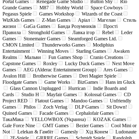
Portal Games
Renegade Game Studio
Button Shy
Rio
Grande Games
M87
Hobby World
Space Cowboys
Pegasus Spiele
Games Workshop
Wizards of the Coast
WizKids Games
Z-Man Games
Аріал
Магелан
Стиль
жизни
GaGa Games
Банда Розумників
Прості
Правила
Stronghold Games
Лавка ігор
Rebel
Leder
Games
Stonemaier Games
Steamforged Games Ltd.
CMON Limited
Thunderworks Games
Modiphius
Entertainment
Winning Moves
Starling Games
Awaken
Realms
Мальви
Fun Games Shop
Cranio Creations
Capstone Games
Roxley
Lucky Duck Games
Next Move
Games
AEG (Alderac Entertainment Group)
Ares Games
Avalon Hill
Brotherwise Games
Drei Magier Spiele
Floodgate Games
Game Works
BizGames
Hans im Gluck
Glass Cannon Unplugged
Hurrican
Indie Boards and
Cards
Studio H
Mayfair Games
Kolossal Games
CD
Project RED
Flatout Games
Mandoo Games
Unfriendly
Games
Philos
Zoch Verlag
DLP Games
Sit Down!
Quined Games
Facade Games
Cephalofair Games
ТакаМака
YELLOWBOX (Украина)
KOZAK Games
Gale Force Nine
GMT Games
Bezier Games
Cool Mini or
Not
Lelekan & Гамбіт
Gamesly
Хід Конем
Ludonaute
2F-Spiele
GRRRE Games
Schmidt Spiele
Randolph