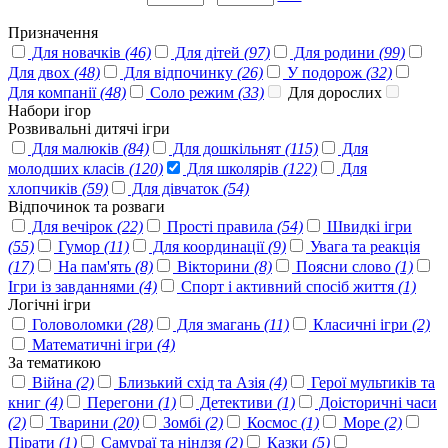
Призначення
Для новачків
(46)
Для дітей
(97)
Для родини
(99)
Для двох
(48)
Для відпочинку
(26)
У подорож
(32)
Для компанії
(48)
Соло режим
(33)
Для дорослих
Набори ігор
Розвивальні дитячі ігри
Для малюків
(84)
Для дошкільнят
(115)
Для
молодших класів
(120)
Для школярів
(122)
Для
хлопчиків
(59)
Для дівчаток
(54)
Відпочинок та розваги
Для вечірок
(22)
Прості правила
(54)
Швидкі ігри
(55)
Гумор
(11)
Для координації
(9)
Увага та реакція
(17)
На пам'ять
(8)
Вікторини
(8)
Поясни слово
(1)
Ігри із завданнями
(4)
Спорт і активний спосіб життя
(1)
Логічні ігри
Головоломки
(28)
Для змагань
(11)
Класичні ігри
(2)
Математичні ігри
(4)
За тематикою
Війна
(2)
Близький схід та Азія
(4)
Герої мультиків та
книг
(4)
Перегони
(1)
Детективи
(1)
Доісторичні часи
(2)
Тварини
(20)
Зомбі
(2)
Космос
(1)
Море
(2)
Пірати
(1)
Самураї та ніндзя
(2)
Казки
(5)