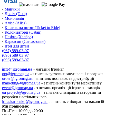
◦
Манчкін
◦
Діксіт (Dixit)
◦
Монополія
◦
Аліас (Alias)
◦
Квиток на потяг (Ticket to Ride)
◦
Колонізатори (Catan)
◦
Hasbro (Хасбро)
◦
Каркасон (Carcassonne)
◦
Ігри для дітей
(067) 589-03-97
(095) 589-03-97
(093) 589-03-97
info@igromag.ua
- магазин Ігромаг
opt@igromag.ua
- з питань гуртових закупівель і продажів
order@igromag.ua
- з питань поставок та дистрибуції
marketing@igromag.ua
- з питань контенту та маркетингу
event@igromag.ua
- з питань організації ігротек і заходів
ua-project@igromag.ua
- з питань співпраці з авторами та
розробки настільних ігор
irina.karpenko@igromag.ua
- з питань співпраці та вакансій
Ми працюємо:
Пн-Пт: з 10:00 до 20:00