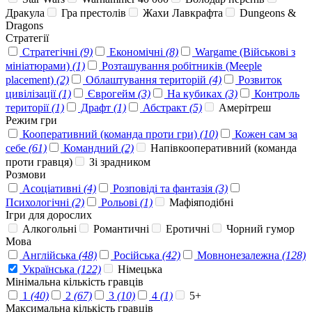
Дракула
Гра престолів
Жахи Лавкрафта
Dungeons &
Dragons
Стратегії
Стратегічні
(9)
Економічні
(8)
Wargame (Військові з
мініатюрами)
(1)
Розташування робітників (Meeple
placement)
(2)
Облаштування територій
(4)
Розвиток
цивілізації
(1)
Єврогейм
(3)
На кубиках
(3)
Контроль
території
(1)
Драфт
(1)
Абстракт
(5)
Амерітреш
Режим гри
Кооперативний (команда проти гри)
(10)
Кожен сам за
себе
(61)
Командний
(2)
Напівкооперативний (команда
проти гравця)
Зі зрадником
Розмови
Асоціативні
(4)
Розповіді та фантазія
(3)
Психологічні
(2)
Рольові
(1)
Мафіяподібні
Ігри для дорослих
Алкогольні
Романтичні
Еротичні
Чорний гумор
Мова
Англійська
(48)
Російська
(42)
Мовнонезалежна
(128)
Українська
(122)
Німецька
Мінімальна кількість гравців
1
(40)
2
(67)
3
(10)
4
(1)
5+
Максимальна кількість гравців