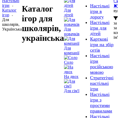
Настільні
Ск
ігри
Настільні
✖
Каталог
Каталог
Для
ву
ігри в
ігор
дітей
ігор для
дорогу
Для
Настільні
за
школярів,
школярів,
ігри для
за
Українська
Для
ко
дітей
новачків
українська
ім
Карткові
ігри на збір
Для
сетів
компанії
Настільні
ігри
Соло
російською
мовою
На двох
Стратегічні
настільні
ігри
Для сім'ї
Настільні
ігри з
простими
правилами
Настільні