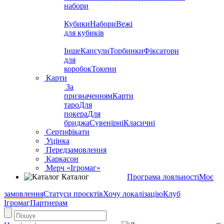
набори
Кубики
Набори
Вежі
для кубиків
Інше
Капсули
Торбинки
Фіксатори
для
коробок
Токени
Карти
За
призначенням
Карти
таро
Для
покера
Для
бриджа
Сувенірні
Класичні
Сертифікати
Уцінка
Передзамовлення
Каркасон
Мерч «Ігромаг»
Каталог
Програма лояльності
Моє
замовлення
Статуси проєктів
Хочу локалізацію
Клуб
Ігромаг
Партнерам