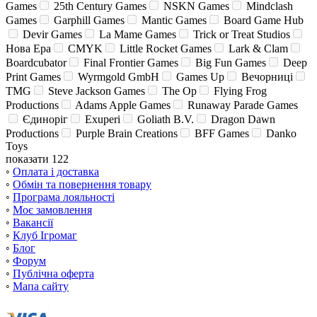
Games
25th Century Games
NSKN Games
Mindclash
Games
Garphill Games
Mantic Games
Board Game Hub
Devir Games
La Mame Games
Trick or Treat Studios
Нова Ера
CMYK
Little Rocket Games
Lark & Clam
Boardcubator
Final Frontier Games
Big Fun Games
Deep
Print Games
Wyrmgold GmbH
Games Up
Вечорниці
TMG
Steve Jackson Games
The Op
Flying Frog
Productions
Adams Apple Games
Runaway Parade Games
Єдиноріг
Exuperi
Goliath B.V.
Dragon Dawn
Productions
Purple Brain Creations
BFF Games
Danko
Toys
показати 122
◦
Оплата і доставка
◦
Обмін та повернення товару
◦
Програма лояльності
◦
Моє замовлення
◦
Вакансії
◦
Клуб Ігромаг
◦
Блог
◦
Форум
◦
Публічна оферта
◦
Мапа сайту