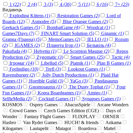
1
(22)
2
(4)
3
(3)
4
(36)
5
(11)
6
(16)
7+
(23)
Видавець
Exploding Kittens
(1)
Restoration Games
(2)
Lord of
Boards
(12)
Asmodee
(5)
Blue Orange Games
(2)
Geekach Games
(5)
BombatGame
(4)
Woodcat
(1)
Games7Days
(7)
FINART Smart Solution
(5)
Gigamic
(1)
Granna (Гранна)
(5)
MemoGames
(2)
IELLO
(1)
Rozum
(2)
IGAMES
(2)
Планета Ігор
(1)
Бельвіль
(4)
Pakufuda
(4)
Helvetiq
(1)
Le Scorpion Masque
(2)
Repos
Production
(2)
Zygomatic
(3)
Smart Games
(25)
Tactic
(4)
Ігромаг
(14)
Libellud
(5)
Piatnik
(1)
Plan B Games
(1)
Feelindigo
(10)
Trefl
(3)
Lookout Games
(1)
Ravensburger
(2)
Jolly Dutch Productions
(1)
Plaid Hat
Games
(1)
Horrible Guild
(3)
YaGo
(3)
Pandasaurus
Games
(1)
Gnomosaurus
(1)
The Dusty Tophat
(1)
Four
Fun Games
(1)
Korea Boardgames
(1)
Amigo
(1)
SelfieMedia
(2)
Cocktail Games
(1)
Synapses Games
(1)
KOSMOS
Osprey Games
AbacusSpiele
Arcane Wonders
Crowd Games
Czech Games Edition (CGE)
Days of
Wonder
Fantasy Flight Games
FLIXPLAY
ORNER
Hasbro
Van Ryder Games
HUCH! & friends
Ankama
Kilogames
Lautapelit
Matagot
Boardova
Mattel