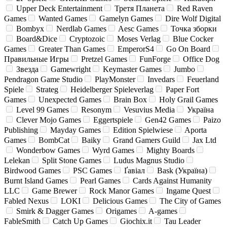
Upper Deck Entertainment
Третя Планета
Red Raven
Games
Wanted Games
Gamelyn Games
Dire Wolf Digital
Bombyx
Nerdlab Games
Aesc Games
Точка зборки
Board&Dice
Cryptozoic
Moses Verlag
Blue Cocker
Games
Greater Than Games
EmperorS4
Go On Board
Правильные Игры
Pretzel Games
FunForge
Office Dog
Звезда
Gamewright
Keymaster Games
Jumbo
Pendragon Game Studio
PlayMonster
Invedars
Feuerland
Spiele
Strateg
Heidelberger Spieleverlag
Paper Fort
Games
Unexpected Games
Brain Box
Holy Grail Games
Level 99 Games
Resonym
Vesuvius Media
Україна
Clever Mojo Games
Eggertspiele
Gen42 Games
Paizo
Publishing
Mayday Games
Edition Spielwiese
Aporta
Games
BombCat
Baiky
Grand Gamers Guild
Jax Ltd
Wonderbow Games
Wyrd Games
Mighty Boards
Lelekan
Split Stone Games
Ludus Magnus Studio
Birdwood Games
PSC Games
Ґавіал
Bask (Україна)
Burnt Island Games
Pearl Games
Cards Against Humanity
LLC
Game Brewer
Rock Manor Games
Ingame Quest
Fabled Nexus
LOKI
Delicious Games
The City of Games
Smirk & Dagger Games
Origames
A-games
FableSmith
Catch Up Games
Giochix.it
Tau Leader