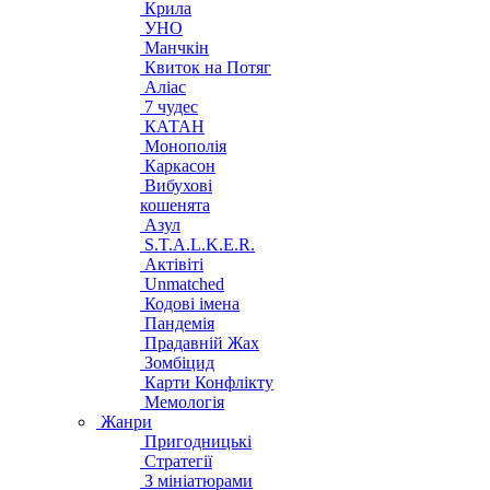
Крила
УНО
Манчкін
Квиток на Потяг
Аліас
7 чудес
КАТАН
Монополія
Каркасон
Вибухові
кошенята
Азул
S.T.A.L.K.E.R.
Актівіті
Unmatched
Кодові імена
Пандемія
Прадавній Жах
Зомбіцид
Карти Конфлікту
Мемологія
Жанри
Пригодницькі
Стратегії
З мініатюрами