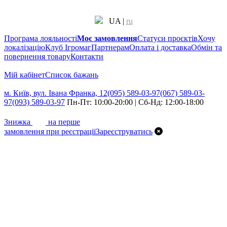
UA
|
ru
Програма лояльності
Моє замовлення
Статуси проєктів
Хочу
локалізацію
Клуб Ігромаг
Партнерам
Оплата і доставка
Обмін та
повернення товару
Контакти
Мій кабінет
Cписок бажань
м. Київ, вул. Івана Франка, 12
(095) 589-03-97
(067) 589-03-
97
(093) 589-03-97
Пн-Пт: 10:00-20:00 | Сб-Нд: 12:00-18:00
7%
Знижка
на перше
замовлення при реєстрації
Зареєструватись