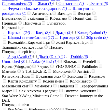
Середньовіччя
(2)
Жахи
(1)
Фантастика
(4)
Фентезі
(5)
Ферма та сільське господарство
(5)
Шпигуни та
розвідники
(1)
Античність
Вампіри
Вестерн
Виживання
Залізниця
Кіберпанк
Новий Світ
Привиди
Прибульці
Супергерої
Карткові ігри
Карткові
(24)
Блеф
(3)
Драфт
(5)
Колодобудівні
(1)
Швидкі та невибагливі
(17)
Пригоди
(2)
Збір сетів
(8)
Колекційні Карткові Ігри
Живі Карткові Ігри
Традиційні карткові ігри
Пасьянс
Популярні серії ігор
Азул (Azul)
(1)
Діксіт (Dixit)
(1)
Dobble
(6)
Unmatched
(2)
Аліас (Alias)
(1)
Відьмак
Everdell
Крила (Wingspan)
7 чудес
УНО (UNO)
Pathfinder
Манчкін
S.T.A.L.K.E.R.
Монополія
Актівіті
Квиток на Поїзд
Прадавній Жах
Зомбіцид
Каркасон
Карти Конфлікту
Кодові імена
Колонізатори
Маленький світ
Мемологія
Пандемія
Тераформування
Марса
Жах Аркгема 3 редакції
Вибухові кошенята
Star Wars: X-Wing Miniatures Game
Descent: Journeys in the
Dark
Популярні світи
Star Wars
Warhammer 40 000
Володар перснів