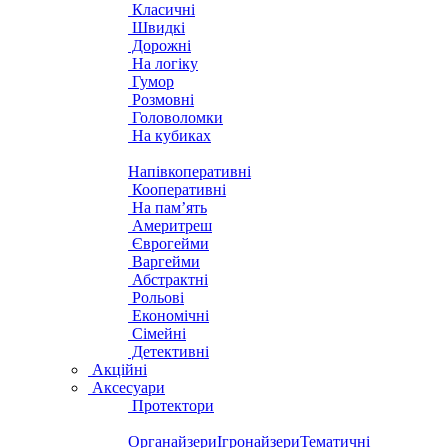
Класичні
Швидкі
Дорожні
На логіку
Гумор
Розмовні
Головоломки
На кубиках
Напівкоперативні
Кооперативні
На пам’ять
Америтреш
Єврогейми
Варгейми
Абстрактні
Рольові
Економічні
Сімейні
Детективні
Акційні
Аксесуари
Протектори
Органайзери
Ігронайзери
Тематичні