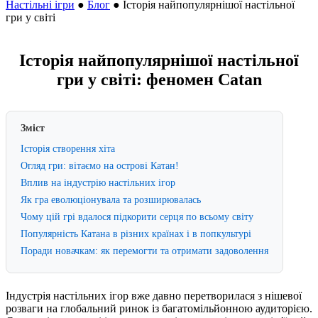
Настільні ігри
●
Блог
●
Історія найпопулярнішої настільної
гри у світі
Історія найпопулярнішої настільної
гри у світі: феномен Catan
Зміст
Історія створення хіта
Огляд гри: вітаємо на острові Катан!
Вплив на індустрію настільних ігор
Як гра еволюціонувала та розширювалась
Чому цій грі вдалося підкорити серця по всьому світу
Популярність Катана в різних країнах і в попкультурі
Поради новачкам: як перемогти та отримати задоволення
Індустрія настільних ігор вже давно перетворилася з нішевої
розваги на глобальний ринок із багатомільйонною аудиторією.