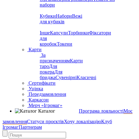
набори
Кубики
Набори
Вежі
для кубиків
Інше
Капсули
Торбинки
Фіксатори
для
коробок
Токени
Карти
За
призначенням
Карти
таро
Для
покера
Для
бриджа
Сувенірні
Класичні
Сертифікати
Уцінка
Передзамовлення
Каркасон
Мерч «Ігромаг»
Каталог
Програма лояльності
Моє
замовлення
Статуси проєктів
Хочу локалізацію
Клуб
Ігромаг
Партнерам