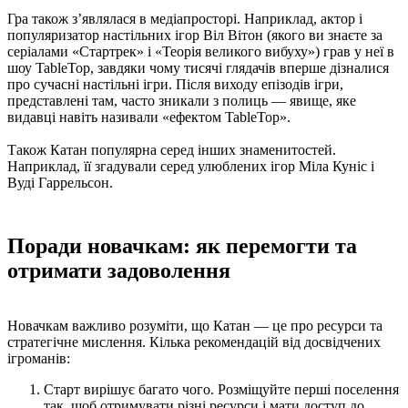
Гра також з’являлася в медіапросторі. Наприклад, актор і
популяризатор настільних ігор Віл Вітон (якого ви знаєте за
серіалами «Стартрек» і «Теорія великого вибуху») грав у неї в
шоу TableTop, завдяки чому тисячі глядачів вперше дізналися
про сучасні настільні ігри. Після виходу епізодів ігри,
представлені там, часто зникали з полиць — явище, яке
видавці навіть називали «ефектом TableTop».
Також Катан популярна серед інших знаменитостей.
Наприклад, її згадували серед улюблених ігор Міла Куніс і
Вуді Гаррельсон.
Поради новачкам: як перемогти та
отримати задоволення
Новачкам важливо розуміти, що Катан — це про ресурси та
стратегічне мислення. Кілька рекомендацій від досвідчених
ігроманів:
Старт вирішує багато чого. Розміщуйте перші поселення
так, щоб отримувати різні ресурси і мати доступ до