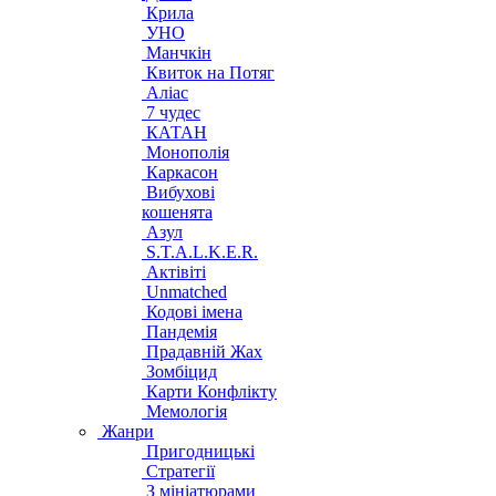
Крила
УНО
Манчкін
Квиток на Потяг
Аліас
7 чудес
КАТАН
Монополія
Каркасон
Вибухові
кошенята
Азул
S.T.A.L.K.E.R.
Актівіті
Unmatched
Кодові імена
Пандемія
Прадавній Жах
Зомбіцид
Карти Конфлікту
Мемологія
Жанри
Пригодницькі
Стратегії
З мініатюрами