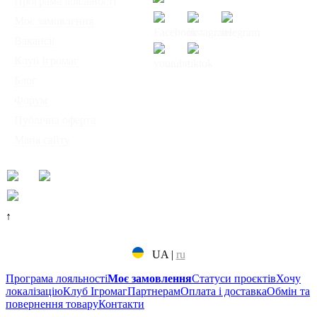
◦
Програма лояльності
◦
Моє замовлення
◦
Вакансії
◦
Клуб Ігромаг
◦
Блог
© Інтернет-магазин
◦
Форум
настільних ігор
◦
Публічна оферта
"Ігромаг" 2008-2026
◦
Мапа сайту
↑
UA
|
ru
Програма лояльності
Моє замовлення
Статуси проєктів
Хочу
локалізацію
Клуб Ігромаг
Партнерам
Оплата і доставка
Обмін та
повернення товару
Контакти