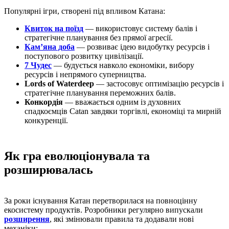
Популярні ігри, створені під впливом Катана:
Квиток на поїзд
— використовує систему балів і
стратегічне планування без прямої агресії.
Кам’яна доба
— розвиває ідею видобутку ресурсів і
поступового розвитку цивілізації.
7 Чудес
— будується навколо економіки, вибору
ресурсів і непрямого суперництва.
Lords of Waterdeep
— застосовує оптимізацію ресурсів і
стратегічне планування переможних балів.
Конкордія
— вважається одним із духовних
спадкоємців Catan завдяки торгівлі, економіці та мирній
конкуренції.
Як гра еволюціонувала та
розширювалась
За роки існування Катан перетворилася на повноцінну
екосистему продуктів. Розробники регулярно випускали
розширення
, які змінювали правила та додавали нові
механіки: