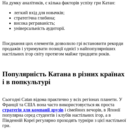
На думку аналітиків, є кілька факторів успіху гри Катан:
легкий вхід для новачків;
стратегічна глибина;
висока реграваність;
універсальність аудиторії.
Поєднання цих елементів дозволило грі встановити рекорди
продажів і утримувати позиції однієї з найпопулярніших
настільних ігор світу протягом майже тридцяти років.
Популярність Катана в різних країнах
і в попкультурі
Сьогодні Catan відома практично у всіх регіонах планети. У
Франції та США вона часто використовується як проста
стратегія для компанії друзів
і сімейних вечорів, в Японії
популярна серед студентів і клубів настільних ігор, а в
Південній Кореї регулярно проходять турніри з цієї настільної
гри.