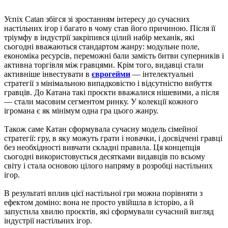
Успіх Catan збігся зі зростанням інтересу до сучасних
настільних ігор і багато в чому став його причиною. Після її
тріумфу в індустрії закріпився цілий набір механік, які
сьогодні вважаються стандартом жанру: модульне поле,
економіка ресурсів, переможні бали замість битви суперників і
активна торгівля між гравцями. Крім того, видавці стали
активніше інвестувати в
єврогейми
— інтелектуальні
стратегії з мінімальною випадковістю і відсутністю вибуття
гравців. До Катана такі проєкти вважалися нішевими, а після
— стали масовим сегментом ринку. У колекції кожного
ігромана є як мінімум одна гра цього жанру.
Також саме Катан сформувала сучасну модель сімейної
стратегії: гру, в яку можуть грати і новачки, і досвідчені гравці
без необхідності вивчати складні правила. Ця концепція
сьогодні використовується десятками видавців по всьому
світу і стала основою цілого напряму в розробці настільних
ігор.
В результаті вплив цієї настільної гри можна порівняти з
ефектом доміно: вона не просто увійшла в історію, а й
запустила хвилю проєктів, які сформували сучасний вигляд
індустрії настільних ігор.