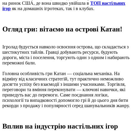
на ринок США, де вона швидко увійшла в
ТОП настільних
ігор
як на домашніх ігротеках, так і в клубах.
Огляд гри: вітаємо на острові Катан!
Ігролад будується навколо освоєння острова, що складається з
шестикутних тайлів. Гравці добувають ресурси, будують
дороги, міста і поселення, торгують один з одним і набирають
переможні бали.
Головна особливість гри Катан — соціальна механіка. На
відміну від класичних стратегій, тут практично неможливо
досягти успіху без взаємодії з іншими учасниками. Торгівля,
переговори та вміння переконувати — ключові навички, які
приведуть вас до перемоги. Саме поєднання логіки,
психології та випадковості допомогло грі й до цього дня бити
рекорди з продажу і популярності серед шанувальників жанру.
Вплив на індустрію настільних ігор