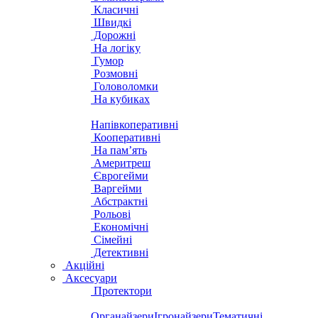
Класичні
Швидкі
Дорожні
На логіку
Гумор
Розмовні
Головоломки
На кубиках
Напівкоперативні
Кооперативні
На пам’ять
Америтреш
Єврогейми
Варгейми
Абстрактні
Рольові
Економічні
Сімейні
Детективні
Акційні
Аксесуари
Протектори
Органайзери
Ігронайзери
Тематичні