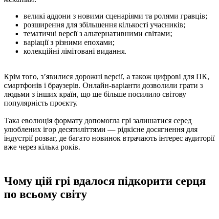
великі аддони з новими сценаріями та ролями гравців;
розширення для збільшення кількості учасників;
тематичні версії з альтернативними світами;
варіації з різними епохами;
колекційні лімітовані видання.
Крім того, з’явилися дорожні версії, а також цифрові для ПК,
смартфонів і браузерів. Онлайн-варіанти дозволили грати з
людьми з інших країн, що ще більше посилило світову
популярність проєкту.
Така еволюція формату допомогла грі залишатися серед
улюблених ігор десятиліттями — рідкісне досягнення для
індустрії розваг, де багато новинок втрачають інтерес аудиторії
вже через кілька років.
Чому цій грі вдалося підкорити серця
по всьому світу