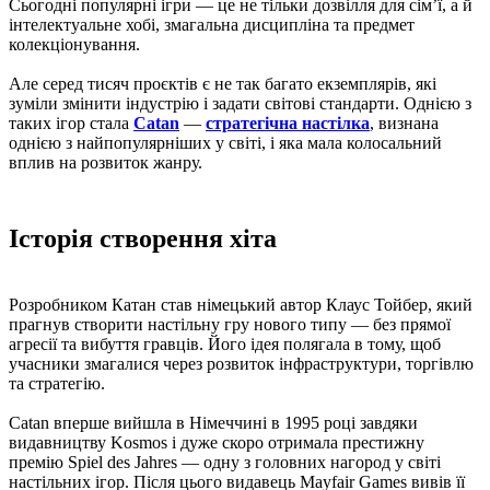
Сьогодні популярні ігри — це не тільки дозвілля для сім’ї, а й
інтелектуальне хобі, змагальна дисципліна та предмет
колекціонування.
Але серед тисяч проєктів є не так багато екземплярів, які
зуміли змінити індустрію і задати світові стандарти. Однією з
таких ігор стала
Catan
—
стратегічна настілка
, визнана
однією з найпопулярніших у світі, і яка мала колосальний
вплив на розвиток жанру.
Історія створення хіта
Розробником Катан став німецький автор Клаус Тойбер, який
прагнув створити настільну гру нового типу — без прямої
агресії та вибуття гравців. Його ідея полягала в тому, щоб
учасники змагалися через розвиток інфраструктури, торгівлю
та стратегію.
Catan вперше вийшла в Німеччині в 1995 році завдяки
видавництву Kosmos і дуже скоро отримала престижну
премію Spiel des Jahres — одну з головних нагород у світі
настільних ігор. Після цього видавець Mayfair Games вивів її