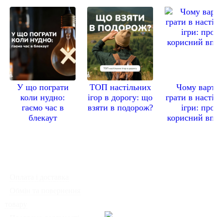
У що пограти
ТОП настільних
Чому варт
коли нудно:
ігор в дорогу: що
грати в насті
гаємо час в
взяти в подорож?
ігри: про
блекаут
корисний вп
◦
Оплата і доставка
Ми працюємо:
◦
Обмін та повернення
Пн-Пт: з 10:00 до 20:00
товару
Сб-Нд: з 12:00 до 18:00