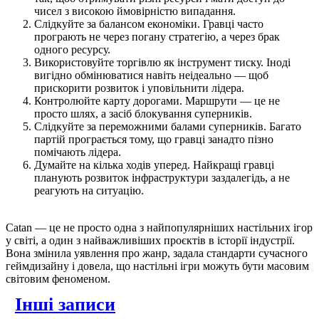
чисел з високою ймовірністю випадання.
Слідкуйте за балансом економіки. Гравці часто
програють не через погану стратегію, а через брак
одного ресурсу.
Використовуйте торгівлю як інструмент тиску. Іноді
вигідно обмінюватися навіть неідеально — щоб
прискорити розвиток і уповільнити лідера.
Контролюйте карту дорогами. Маршрути — це не
просто шлях, а засіб блокування суперників.
Слідкуйте за переможними балами суперників. Багато
партій програється тому, що гравці занадто пізно
помічають лідера.
Думайте на кілька ходів уперед. Найкращі гравці
планують розвиток інфраструктури заздалегідь, а не
реагують на ситуацію.
Catan — це не просто одна з найпопулярніших настільних ігор
у світі, а один з найважливіших проєктів в історії індустрії.
Вона змінила уявлення про жанр, задала стандарти сучасного
геймдизайну і довела, що настільні ігри можуть бути масовим
світовим феноменом.
Інші записи