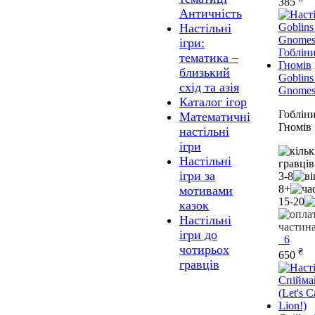
385
Античність
Настільні
ігри:
тематика –
близький
Goblins
схід та азія
Gnome
Каталог ігор
Гоблін
Математичні
Гномів
настільні
ігри
Настільні
ігри за
3-8
8+
мотивами
15-20
казок
Настільні
ігри до
6
чотирьох
₴
650
гравців