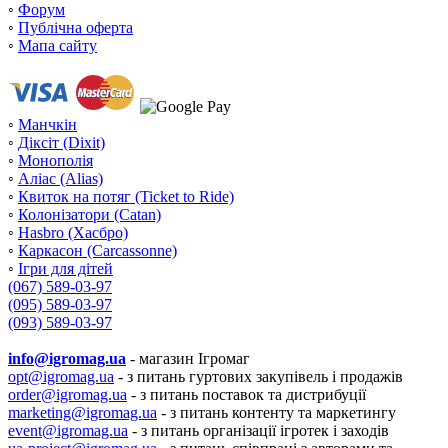
◦
Форум
Descent: Journeys in the Dark
Granna (Гранна)
(47)
◦
Публічна оферта
◦
Мапа сайту
Hasbro
(13)
IELLO
(29)
IGAMES
(30)
◦
Манчкін
Kilogames
(28)
◦
Діксіт (Dixit)
Lookout Games
(7)
◦
Монополія
◦
Аліас (Alias)
Mattel
(25)
◦
Квиток на потяг (Ticket to Ride)
Ravensburger
(15)
◦
Колонізатори (Catan)
Repos Production
◦
Hasbro (Хасбро)
(14)
◦
Каркасон (Carcassonne)
Smart Games
(81)
◦
Ігри для дітей
Tactic
(067) 589-03-97
(61)
(095) 589-03-97
Wizards of the Coast
(46)
(093) 589-03-97
Zoch Verlag
(17)
info@igromag.ua
- магазин Ігромаг
Ігромаг
(113)
opt@igromag.ua
- з питань гуртових закупівель і продажів
Магелан
(42)
order@igromag.ua
- з питань поставок та дистрибуції
marketing@igromag.ua
- з питань контенту та маркетингу
Стиль жизни
(50)
event@igromag.ua
- з питань організації ігротек і заходів
GaGa Games
(35)