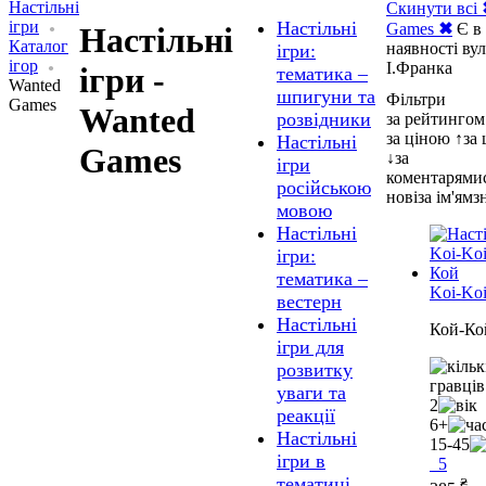
Настільні
Скинути всі
ігри
Настільні
Games
✖
Є в
Настільні
Каталог
наявності вул
ігри:
ігор
І.Франка
ігри -
тематика –
Wanted
шпигуни та
Фільтри
Games
Wanted
розвідники
за рейтингом
за ціною ↑
за
Настільні
Games
↓
за
ігри
коментарями
російською
нові
за ім'ям
з
мовою
Настільні
ігри:
тематика –
Koi-Ko
вестерн
Настільні
Кой-Ко
ігри для
розвитку
уваги та
2
реакції
6+
Настільні
15-45
ігри в
5
тематиці
₴