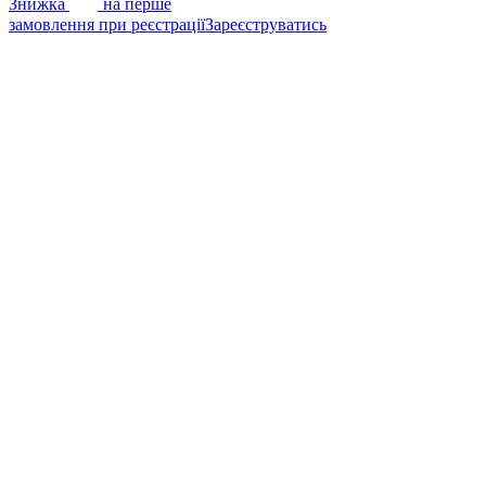
7%
Знижка
на перше
Woodcat
(26)
замовлення при реєстрації
Зареєструватись
Games7Days
(50)
ORNER
(28)
Gamesly
(10)
MemoGames
(35)
Rozum
(40)
Бельвіль
(35)
Synapses Games
(3)
Pakufuda
(17)
Resonym
(1)
Catch Up Games
(2)
Hobby World
(51)
Amigo
(5)
Asmodee
(32)
Blue Orange Games
(25)
BombatGame
(40)
Czech Games Edition (CGE)
(20)