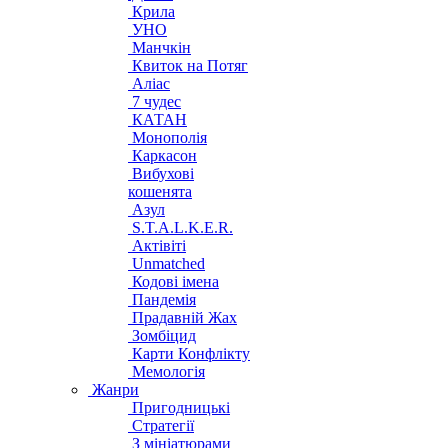
Крила
УНО
Манчкін
Квиток на Потяг
Аліас
7 чудес
КАТАН
Монополія
Каркасон
Вибухові
кошенята
Азул
S.T.A.L.K.E.R.
Актівіті
Unmatched
Кодові імена
Пандемія
Прадавній Жах
Зомбіцид
Карти Конфлікту
Мемологія
Жанри
Пригодницькі
Стратегії
З мініатюрами