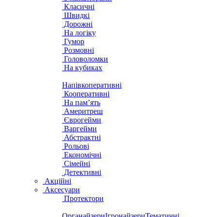
Класичні
Швидкі
Дорожні
На логіку
Гумор
Розмовні
Головоломки
На кубиках
Напівкоперативні
Кооперативні
На пам’ять
Америтреш
Єврогейми
Варгейми
Абстрактні
Рольові
Економічні
Сімейні
Детективні
Акційні
Аксесуари
Протектори
Органайзери
Ігронайзери
Тематичні