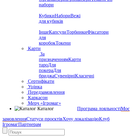
набори
Кубики
Набори
Вежі
для кубиків
Інше
Капсули
Торбинки
Фіксатори
для
коробок
Токени
Карти
За
призначенням
Карти
таро
Для
покера
Для
бриджа
Сувенірні
Класичні
Сертифікати
Уцінка
Передзамовлення
Каркасон
Мерч «Ігромаг»
Каталог
Програма лояльності
Моє
замовлення
Статуси проєктів
Хочу локалізацію
Клуб
Ігромаг
Партнерам