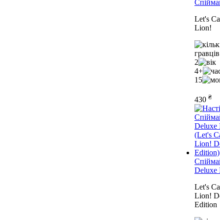
Спійма
Let's Ca
Lion!
2
4+
15
₴
430
Спійма
Deluxe 
Let's Ca
Lion! D
Edition