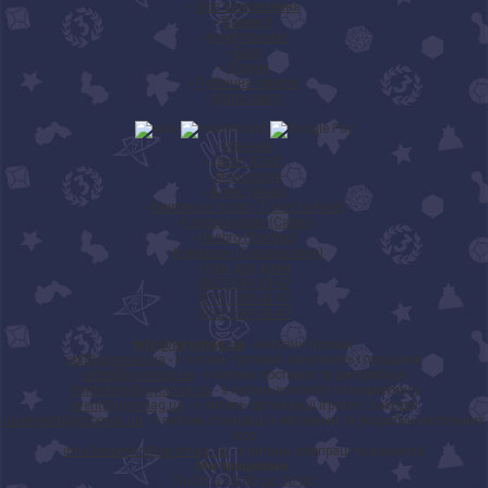
◦
Моє замовлення
◦
Вакансії
◦
Клуб Ігромаг
◦
Блог
◦
Форум
◦
Публічна оферта
◦
Мапа сайту
◦
Манчкін
◦
Діксіт (Dixit)
◦
Монополія
◦
Аліас (Alias)
◦
Квиток на потяг (Ticket to Ride)
◦
Колонізатори (Catan)
◦
Hasbro (Хасбро)
◦
Каркасон (Carcassonne)
◦
Ігри для дітей
(067) 589-03-97
(095) 589-03-97
(093) 589-03-97
info@igromag.ua
- магазин Ігромаг
opt@igromag.ua
- з питань гуртових закупівель і продажів
order@igromag.ua
- з питань поставок та дистрибуції
marketing@igromag.ua
- з питань контенту та маркетингу
event@igromag.ua
- з питань організації ігротек і заходів
ua-project@igromag.ua
- з питань співпраці з авторами та розробки настільних
ігор
irina.karpenko@igromag.ua
- з питань співпраці та вакансій
Ми працюємо:
Пн-Пт: з 10:00 до 20:00