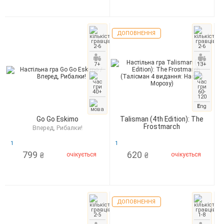
ДОПОВНЕННЯ
2-6
2-6
7+
13+
40+
60-
120
E
ng
Go Go Eskimo
Talisman (4th Edition): The
Frostmarch
Вперед, Рибалки!
1
1
799
620
очікується
очікується
₴
₴
ДОПОВНЕННЯ
2-5
1-8