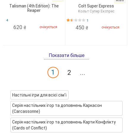
Talisman (4th Edition): The
Colt Super Express
Reaper
Кольт Супер Експрес
4
1
620
450
очікується
₴
очікується
₴
Показати більше
1
2
...
Настільні ігри для всієї сім'ї
Серія настільних ігор та доповнень Каркасон
(Carcassonne)
Серія настільних ігор та доповнень Карти Конфлікту
(Cards of Сonflict)