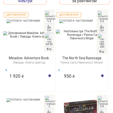
Фільтри
за рейтингом
ДОПОВНЕННЯ
ДОПОВНЕННЯ
1-4
2-4
10+
12+
60-90
180-
240
E
ng
E
ng
Meadow: Adventure Book
The North Sea Runesaga
Левада. Книга пригод
Рунна Сага Північного Моря
4
3
1 920
950
₴
₴
2
2-8