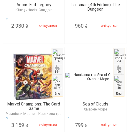
Aeon's End: Legacy
Talisman (4th Edition): The
Dungeon
Кінець Часів: Спадок
2
1
2 930
960
очікується
очікується
₴
₴
1-4
2-4
14+
10+
45-90
40
E
ng
E
ng
Marvel Champions: The Card
Sea of Clouds
Game
Хмарне Море
Чемпіони Марвел: Карткова гра
2
1
3 159
799
очікується
очікується
₴
₴