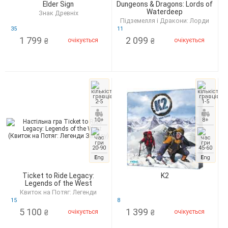
Elder Sign
Dungeons & Dragons: Lords of
Waterdeep
Знак Древніх
Підземелля і Дракони: Лорди
Уотердіпа
35
11
1 799
2 099
очікується
очікується
₴
₴
2-5
1-5
10+
8+
20-90
45-60
E
ng
E
ng
Ticket to Ride Legacy:
K2
Legends of the West
Квиток на Потяг: Легенди
Заходу
15
8
5 100
1 399
очікується
очікується
₴
₴