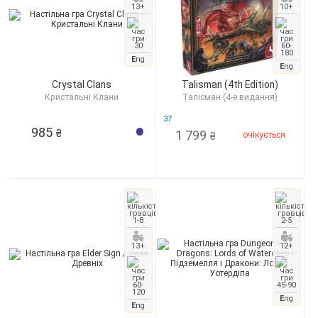
13+
10+
30
60-
180
E
ng
E
ng
Crystal Clans
Talisman (4th Edition)
Кристальні Клани
Талісман (4-е видання)
37
985
1 799
₴
очікується
₴
1-8
2-5
13+
12+
60-
45-90
120
E
ng
E
ng