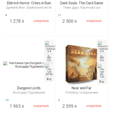
Eldritch Horror: Cities in Ruin
Dark Souls: The Card Game
Древній Жах: Зруйновані міста
Темні душі: Карткова гра
4
11
1 278
2 500
очікується
очікується
₴
₴
2-4
2-4
12+
13+
60-90
60-
120
E
ng
E
ng
Dungeon Lords
Near and Far
Володарі Підземелля
Поблизу та Вдалечині
13
2
1 965
2 399
очікується
очікується
₴
₴