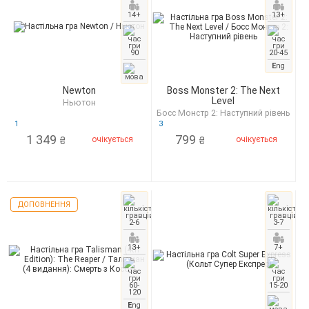
14+
13+
90
20-45
E
ng
Newton
Boss Monster 2: The Next
Level
Ньютон
Босс Монстр 2: Наступний рівень
1
3
1 349
799
очікується
очікується
₴
₴
ДОПОВНЕННЯ
2-6
3-7
13+
7+
60-
15-20
120
E
ng