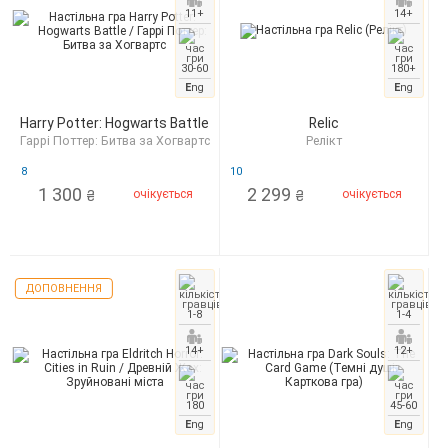
11+
14+
30-60
180+
E
ng
E
ng
Harry Potter: Hogwarts Battle
Relic
Гаррі Поттер: Битва за Хогвартс
Релікт
8
10
1 300
2 299
очікується
очікується
₴
₴
ДОПОВНЕННЯ
1-8
1-4
14+
12+
180
45-60
E
ng
E
ng