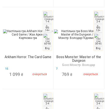
1-4
2-4
14+
13+
60-90
30-45
E
ng
E
ng
Arkham Horror. The Card Game
Boss Monster: Master of the
Dungeon
Босс Монстр: Володар
Підземелля
15
7
1 099
769
очікується
очікується
₴
₴
2-4
2-4