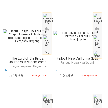
1-5
1-4
14+
14+
60-
120-
120
180
E
ng
The Lord of the Rings:
Fallout: New California (ENG)
Journeys in Middle-earth
Fallout: Нова Каліфорнія
Володар перснів: Подорожі
Середзем'ям
6
5
5 199
1 348
очікується
очікується
₴
₴
1-4
2-4