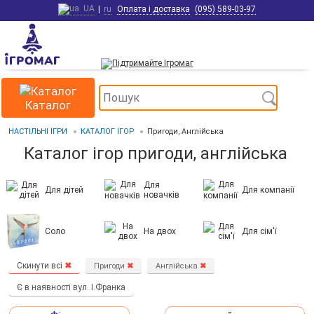
UA
|
ru
Оплата і доставка
(095) 589-03-97
Каталог
НАСТІЛЬНІ ІГРИ
КАТАЛОГ ІГОР
Пригоди, Англійська
Каталог ігор пригоди, англійська
Для
Для дітей
Для компанії
новачків
Соло
На двох
Для сім'ї
Скинути всі
✖
Пригоди
✖
Англійська
✖
Є в наявності вул. І.Франка