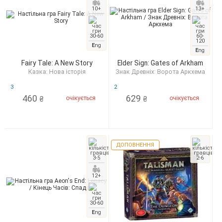
10+
13+
30-60
60-
120
E
ng
E
ng
Fairy Tale: A New Story
Elder Sign: Gates of Arkham
Казка: Нова історія
Знак Древніх: Ворота Аркхема
3
2
460
629
очікується
очікується
₴
₴
ДОПОВНЕННЯ
3-5
2-6
12+
30-60
E
ng