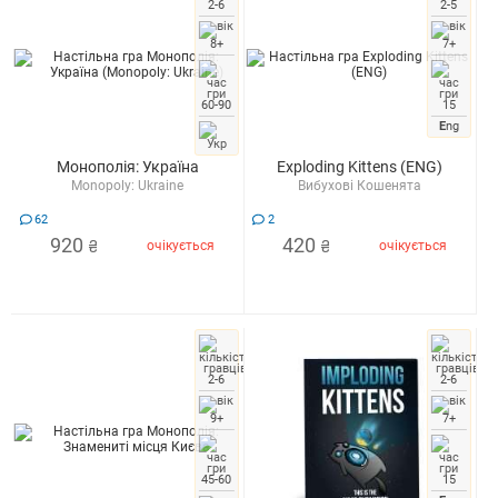
2-6
2-5
8+
7+
60-90
15
E
ng
Монополія: Україна
Exploding Kittens (ENG)
Monopoly: Ukraine
Вибухові Кошенята
62
2
920
420
очікується
очікується
₴
₴
2-6
2-6
9+
7+
45-60
15