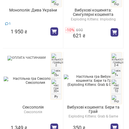
Монополія: Дива України
Вибухові кошенята:
Сингулярні кошенята
Exploding Kittens: Imploding
Kittens
1
-10%
690
1 950
₴
621
₴
2
2-4
18+
7+
30+
10
Р
у
Сексополія
Вибухові кошенята: Бери та
Грай
Сексополія
Exploding Kittens: Grab & Game
1 349
350
₴
₴