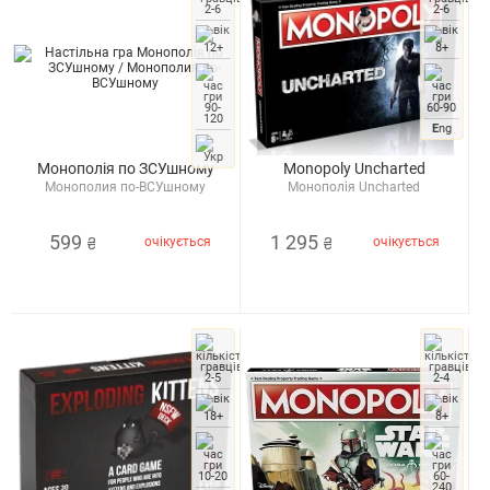
2-6
2-6
12+
8+
90-
60-90
120
E
ng
Монополія по ЗСУшному
Monopoly Uncharted
Монополия по-ВСУшному
Монополія Uncharted
599
1 295
очікується
очікується
₴
₴
2-5
2-4
18+
8+
10-20
60-
240