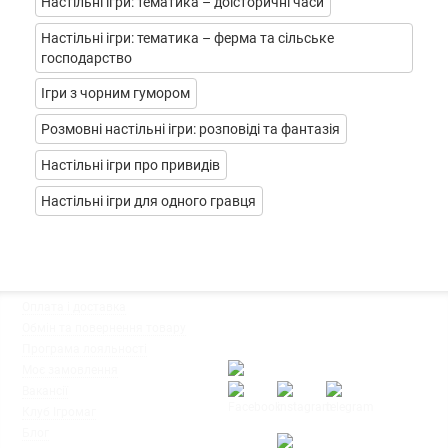
Настільні ігри: тематика – доісторичні часи
Настільні ігри: тематика – ферма та сільське
господарство
Ігри з чорним гумором
Розмовні настільні ігри: розповіді та фантазія
Настільні ігри про привидів
Настільні ігри для одного гравця
◦
Оплата і доставка
Ми працюємо:
◦
Обмін та повернення товару
Пн-Пт: з 10:00 до 20:00
◦
Програма лояльності
Сб-Нд: з 12:00 до 18:00
◦
Моє замовлення
◦
Вакансії
◦
Клуб Ігромаг
◦
Блог