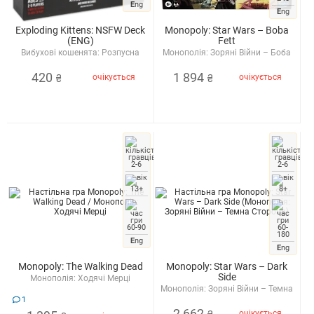
E
ng
E
ng
Exploding Kittens: NSFW Deck
Monopoly: Star Wars – Boba
(ENG)
Fett
Вибухові кошенята: Розпусна
Монополія: Зоряні Війни – Боба
версія
Фетт
420
1 894
очікується
очікується
₴
₴
2-6
2-6
13+
8+
60-90
60-
180
E
ng
E
ng
Monopoly: The Walking Dead
Monopoly: Star Wars – Dark
Side
Монополія: Ходячі Мерці
Монополія: Зоряні Війни – Темна
Сторона
1
2 662
очікується