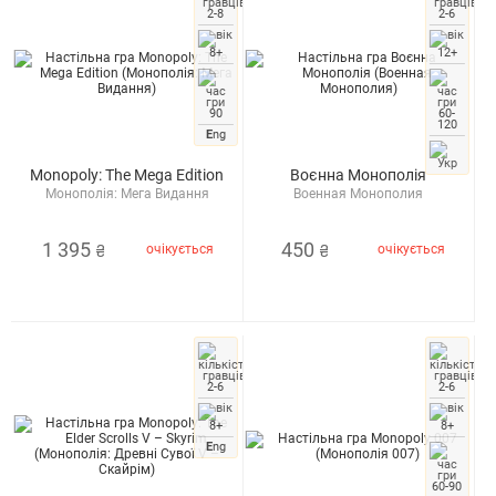
2-8
2-6
8+
12+
90
60-
120
E
ng
Monopoly: The Mega Edition
Воєнна Монополія
Монополія: Мега Видання
Военная Монополия
1 395
450
очікується
очікується
₴
₴
2-6
2-6
8+
8+
E
ng
60-90