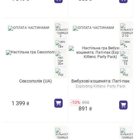
2
2-10
18+
7+
30+
15
Сексополія (UA)
Вибухові кошенята: Паті-пак
Exploding Kittens: Party Pack
1 399
-10%
990
₴
891
₴