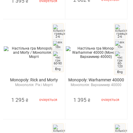
1 395
₴
очікується
₴
2-6
2-6
18+
13+
60-90
60-
120
E
ng
E
ng
Monopoly: Rick and Morty
Monopoly: Warhammer 40000
Монополія: Рік і Морті
Монополія: Вархаммер 40000
1 295
1 395
очікується
очікується
₴
₴