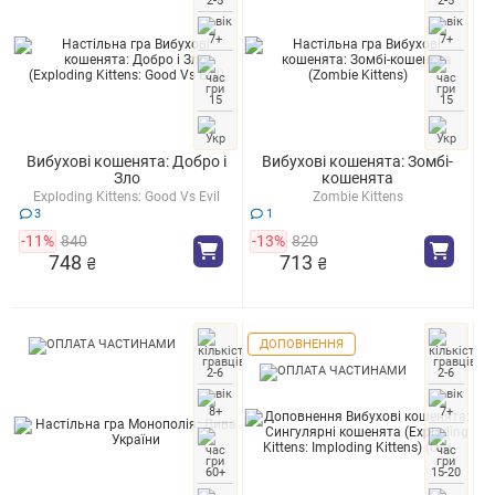
2-5
2-5
7+
7+
15
15
Вибухові кошенята: Добро і
Вибухові кошенята: Зомбі-
Зло
кошенята
Exploding Kittens: Good Vs Evil
Zombie Kittens
3
1
-11%
840
-13%
820
748
713
₴
₴
ДОПОВНЕННЯ
2-6
2-6
8+
7+
60+
15-20