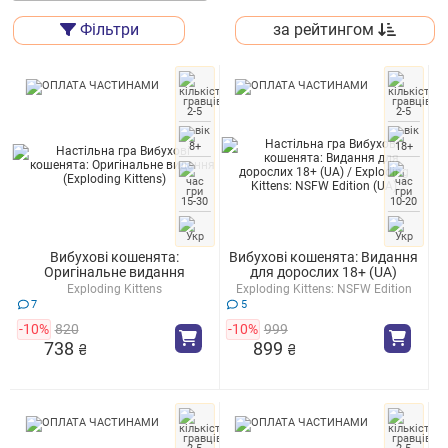
Фільтри
за рейтингом
2-5
2-5
8+
18+
15-30
10-20
Вибухові кошенята:
Вибухові кошенята: Видання
Оригінальне видання
для дорослих 18+ (UA)
Exploding Kittens
Exploding Kittens: NSFW Edition
(UA)
7
5
-10%
820
-10%
999
738
899
₴
₴