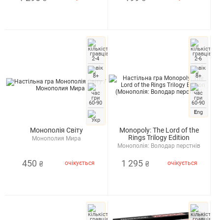
2-4
2-6
8+
8+
60-90
60-90
E
ng
Монополія Світу
Monopoly: The Lord of the
Rings Trilogy Edition
Монополия Мира
Монополія: Володар перстнів
450
1 295
очікується
очікується
₴
₴