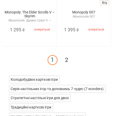
E
ng
Monopoly: The Elder Scrolls V –
Monopoly 007
Skyrim
Монополія 007
Монополія: Древні Сувої V –
Скайрім
1 295
1 395
очікується
очікується
₴
₴
1
2
Колодобудівні карткові ігри
Серія настільних ігор та доповнень 7 чудес (7 wonders)
Стратегічні настільні ігри для двох
Традиційні карткові ігри