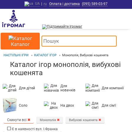
UA
|
ru
Оплата і доставка
(095) 589-03-97
Каталог
НАСТІЛЬНІ ІГРИ
КАТАЛОГ ІГОР
Монополія, Вибухові кошенята
Каталог ігор монополія, вибухові
кошенята
Для
Для дітей
Для компанії
новачків
Соло
На двох
Для сім'ї
Скинути всі
✖
Монополія
✖
Вибухові кошенята
✖
Є в наявності вул. І.Франка