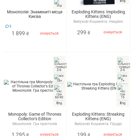
E
ng
Монополія: Знамениті місця
Exploding Kittens: Imploding
Києва
Kittens (ENG)
Вибухові Кошенята: Нищівні
кошенята
2
299
1 899
очікується
₴
очікується
₴
2-6
2-5
18+
7+
60-90
15
E
ng
E
ng
Monopoly: Game of Thrones
Exploding Kittens: Streaking
Collector's Edition
Kittens (ENG)
Монополія: Гра престолів
Вибухові Кошенята: Прудкі
Кошенята
1 295
199
очікується
очікується
₴
₴