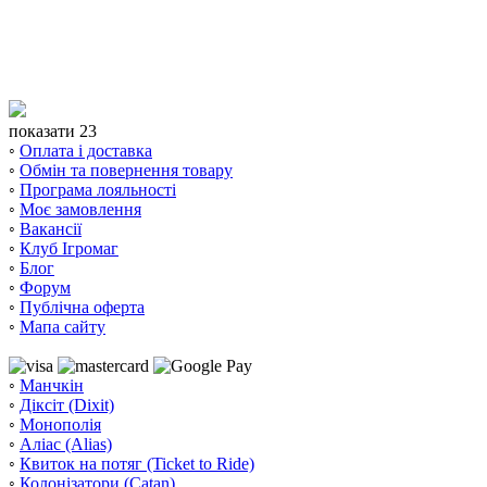
показати 23
◦
Оплата і доставка
◦
Обмін та повернення товару
◦
Програма лояльності
◦
Моє замовлення
◦
Вакансії
◦
Клуб Ігромаг
◦
Блог
◦
Форум
◦
Публічна оферта
◦
Мапа сайту
◦
Манчкін
◦
Діксіт (Dixit)
◦
Монополія
◦
Аліас (Alias)
◦
Квиток на потяг (Ticket to Ride)
◦
Колонізатори (Catan)