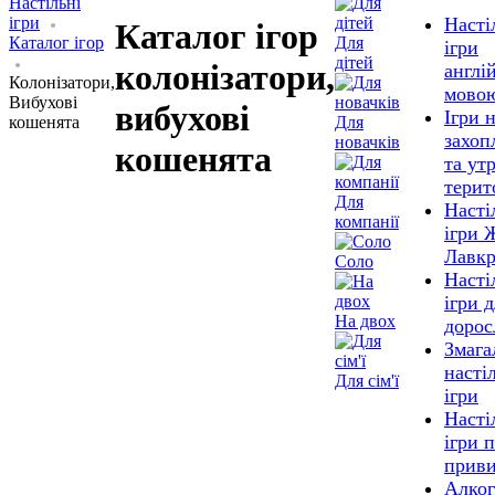
Настільні
ігри
Насті
Каталог ігор
Каталог ігор
Для
ігри
дітей
колонізатори,
англі
Колонізатори,
мово
Вибухові
вибухові
Ігри 
кошенята
Для
захоп
новачків
кошенята
та ут
терит
Для
Насті
компанії
ігри 
Лавк
Соло
Насті
ігри 
На двох
дорос
Змага
насті
Для сім'ї
ігри
Насті
ігри 
приви
Алког