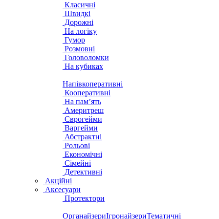
Класичні
Швидкі
Дорожні
На логіку
Гумор
Розмовні
Головоломки
На кубиках
Напівкоперативні
Кооперативні
На пам’ять
Америтреш
Єврогейми
Варгейми
Абстрактні
Рольові
Економічні
Сімейні
Детективні
Акційні
Аксесуари
Протектори
Органайзери
Ігронайзери
Тематичні