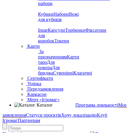
набори
Кубики
Набори
Вежі
для кубиків
Інше
Капсули
Торбинки
Фіксатори
для
коробок
Токени
Карти
За
призначенням
Карти
таро
Для
покера
Для
бриджа
Сувенірні
Класичні
Сертифікати
Уцінка
Передзамовлення
Каркасон
Мерч «Ігромаг»
Каталог
Програма лояльності
Моє
замовлення
Статуси проєктів
Хочу локалізацію
Клуб
Ігромаг
Партнерам