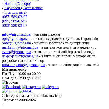
◦
Hasbro (Хасбро)
◦
Каркасон (Carcassonne)
◦
Ігри для дітей
(067) 589-03-97
(095) 589-03-97
(093) 589-03-97
info@igromag.ua
- магазин Ігромаг
opt@igromag.ua
- з питань гуртових закупівель і продажів
order@igromag.ua
- з питань поставок та дистрибуції
marketing@igromag.ua
- з питань контенту та маркетингу
event@igromag.ua
- з питань організації ігротек і заходів
ua-project@igromag.ua
- з питань співпраці з авторами та
розробки настільних ігор
irina.karpenko@igromag.ua
- з питань співпраці та вакансій
Ми працюємо:
Пн-Пт: з 10:00 до 20:00
Сб-Нд: з 12:00 до 18:00
© Інтернет-магазин настільних ігор
"Ігромаг" 2008-2026
↑