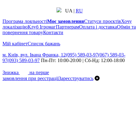
UA
|
RU
Програма лояльності
Моє замовлення
Статуси проєктів
Хочу
локалізацію
Клуб Ігромаг
Партнерам
Оплата і доставка
Обмін та
повернення товару
Контакти
Мій кабінет
Cписок бажань
м. Київ, вул. Івана Франка, 12
(095) 589-03-97
(067) 589-03-
97
(093) 589-03-97
Пн-Пт: 10:00-20:00 | Сб-Нд: 12:00-18:00
7%
Знижка
на перше
замовлення при реєстрації
Зареєструватись