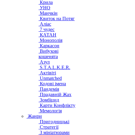
Крила
УНО
Манчкін
Квиток на Потяг
Аліас
7 чудес
КАТАН
Монополія
Каркасон
Вибухові
кошенята
Азул
S.T.A.L.K.E.R.
Актівіті
Unmatched
Кодові імена
Пандемія
Прадавній Жах
Зомбіцид
Карти Конфлікту
Мемологія
Жанри
Пригодницькі
Стратегії
З мініатюрами