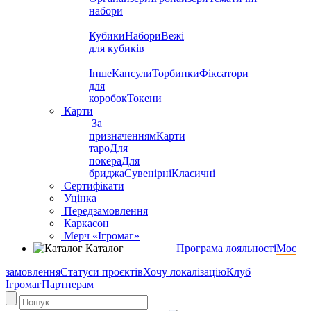
набори
Кубики
Набори
Вежі
для кубиків
Інше
Капсули
Торбинки
Фіксатори
для
коробок
Токени
Карти
За
призначенням
Карти
таро
Для
покера
Для
бриджа
Сувенірні
Класичні
Сертифікати
Уцінка
Передзамовлення
Каркасон
Мерч «Ігромаг»
Каталог
Програма лояльності
Моє
замовлення
Статуси проєктів
Хочу локалізацію
Клуб
Ігромаг
Партнерам