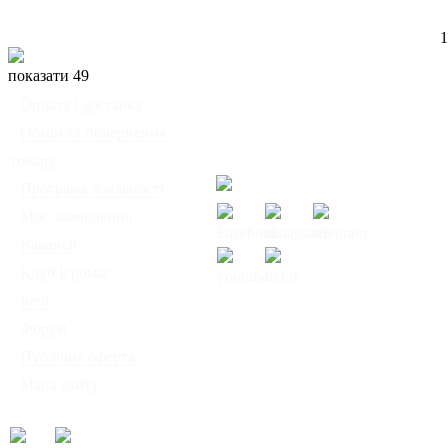
1
показати 49
◦
Оплата і доставка
Ми працюємо:
◦
Обмін та повернення
Пн-Пт: з 10:00 до 20:00
товару
Сб-Нд: з 12:00 до 18:00
◦
Програма лояльності
◦
Моє замовлення
◦
Вакансії
◦
Клуб Ігромаг
◦
Блог
© Інтернет-магазин
◦
Форум
настільних ігор
◦
Публічна оферта
"Ігромаг" 2008-2026
◦
Мапа сайту