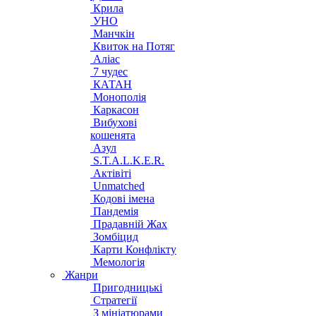
Крила
УНО
Манчкін
Квиток на Потяг
Аліас
7 чудес
КАТАН
Монополія
Каркасон
Вибухові
кошенята
Азул
S.T.A.L.K.E.R.
Актівіті
Unmatched
Кодові імена
Пандемія
Прадавній Жах
Зомбіцид
Карти Конфлікту
Мемологія
Жанри
Пригодницькі
Стратегії
З мініатюрами