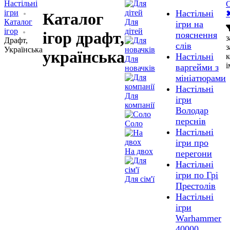
Настільні
С
ігри
Настільні
Каталог
Каталог
Для
ігри на
ігор
дітей
ігор драфт,
пояснення
з
Драфт,
слів
з
Українська
українська
Настільні
Для
і
варгейми з
новачків
мініатюрами
Настільні
Для
ігри
компанії
Володар
перснів
Соло
Настільні
ігри про
На двох
перегони
Настільні
ігри по Грі
Для сім'ї
Престолів
Настільні
ігри
Warhammer
40000