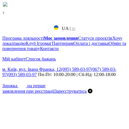
↑
UA
|
ru
Програма лояльності
Моє замовлення
Статуси проєктів
Хочу
локалізацію
Клуб Ігромаг
Партнерам
Оплата і доставка
Обмін та
повернення товару
Контакти
Мій кабінет
Cписок бажань
м. Київ, вул. Івана Франка, 12
(095) 589-03-97
(067) 589-03-
97
(093) 589-03-97
Пн-Пт: 10:00-20:00 | Сб-Нд: 12:00-18:00
7%
Знижка
на перше
замовлення при реєстрації
Зареєструватись