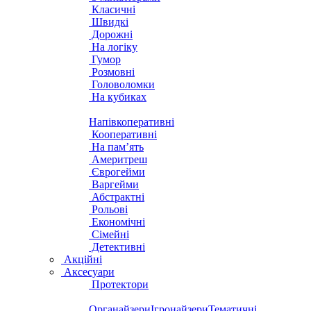
Класичні
Швидкі
Дорожні
На логіку
Гумор
Розмовні
Головоломки
На кубиках
Напівкоперативні
Кооперативні
На пам’ять
Америтреш
Єврогейми
Варгейми
Абстрактні
Рольові
Економічні
Сімейні
Детективні
Акційні
Аксесуари
Протектори
Органайзери
Ігронайзери
Тематичні