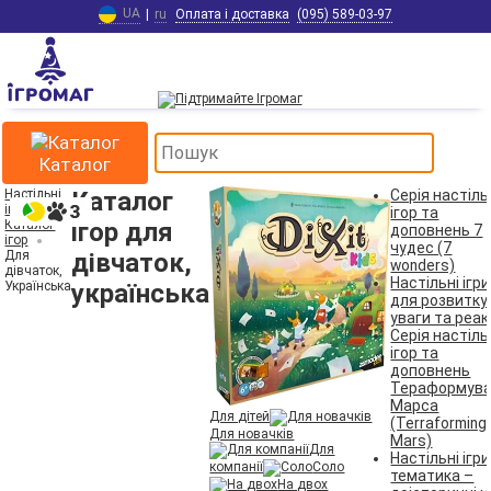
UA
|
ru
Оплата і доставка
(095) 589-03-97
Каталог
Настільні
Каталог
Серія настіл
ігри
ігор та
Каталог
ігор для
доповнень 7
ігор
чудес (7
Для
дівчаток,
wonders)
дівчаток,
Настільні ігри
Українська
українська
для розвитку
уваги та реак
Серія настіл
ігор та
доповнень
Тераформув
Марса
Для дітей
(Terraforming
Для новачків
Mars)
Для
Настільні ігри
компанії
Соло
тематика –
На двох