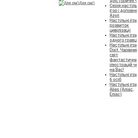
доісторичні 
Для сім'ї
Серія настіл
ігор і доповн
Азул
Настільні ігри
розвиток
цивілізації
Настільні ігри
одного гравц
Настільні ігри
Dixit. Чарівни
світ
фантастични
ілюстрацій ч
на Вас!
Настільні ігри
6 осіб
Настільні ігри
Alias (Аліас,
Еліас)