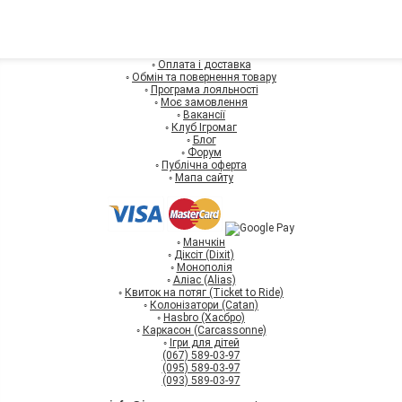
◦
Оплата і доставка
◦
Обмін та повернення товару
◦
Програма лояльності
◦
Моє замовлення
◦
Вакансії
◦
Клуб Ігромаг
◦
Блог
◦
Форум
◦
Публічна оферта
◦
Мапа сайту
◦
Манчкін
◦
Діксіт (Dixit)
◦
Монополія
◦
Аліас (Alias)
◦
Квиток на потяг (Ticket to Ride)
◦
Колонізатори (Catan)
◦
Hasbro (Хасбро)
◦
Каркасон (Carcassonne)
◦
Ігри для дітей
(067) 589-03-97
(095) 589-03-97
(093) 589-03-97