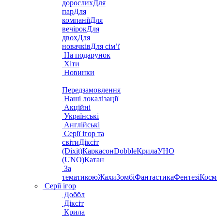
дорослих
Для
пар
Для
компанії
Для
вечірок
Для
двох
Для
новачків
Для сім’ї
На подарунок
Хіти
Новинки
Передзамовлення
Наші локалізації
Акційні
Українські
Англійські
Серії ігор та
світи
Діксіт
(Dixit)
Каркасон
Dobble
Крила
УНО
(UNO)
Катан
За
тематикою
Жахи
Зомбі
Фантастика
Фентезі
Косм
Серії ігор
Доббл
Діксіт
Крила