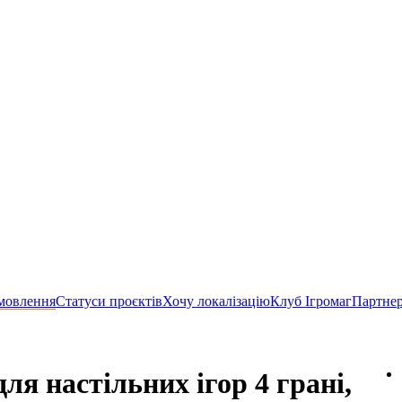
мовлення
Статуси проєктів
Хочу локалізацію
Клуб Ігромаг
Партне
ля настільних ігор 4 грані,