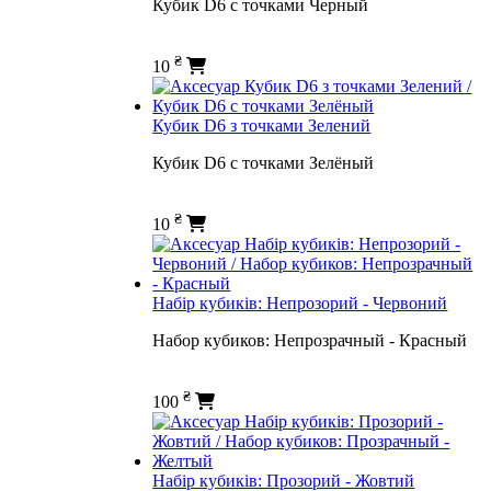
Кубик D6 с точками Черный
₴
10
Кубик D6 з точками Зелений
Кубик D6 с точками Зелёный
₴
10
Набір кубиків: Непрозорий - Червоний
Набор кубиков: Непрозрачный - Красный
₴
100
Набір кубиків: Прозорий - Жовтий