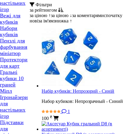
настільних
Фільтри
ігор
за рейтингом
Вежі для
за ціною ↑
за ціною ↓
за коментарями
спочатку
нові
за ім'ям
знижка ↑
кубиків
Набори
кубиків
Пензлі для
фарбування
мініатюр
Протектори
для карт
Гральні
кубики 10
граней
Міпл
Набір кубиків: Непрозорий - Синій
Ігронайзери
Набор кубиков: Непрозрачный - Синий
для
настільних
1
ігор
₴
100
Підставки
для