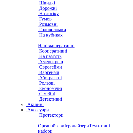
Швидкі
Дорожні
На логіку
Гумор
Розмовні
Головоломки
На кубиках
Напівкоперативні
Кооперативні
На пам’ять
Америтреш
Єврогейми
Варгейми
Абстрактні
Рольові
Економічні
Сімейні
Детективні
Акційні
Аксесуари
Протектори
Органайзери
Ігронайзери
Тематичні
набори