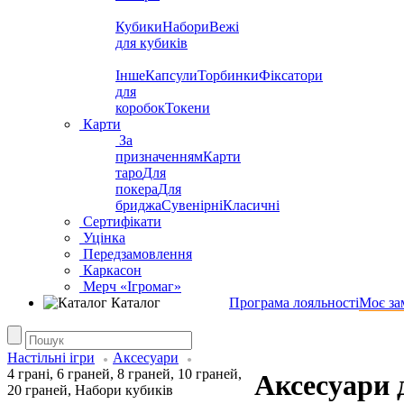
Кубики
Набори
Вежі
для кубиків
Інше
Капсули
Торбинки
Фіксатори
для
коробок
Токени
Карти
За
призначенням
Карти
таро
Для
покера
Для
бриджа
Сувенірні
Класичні
Сертифікати
Уцінка
Передзамовлення
Каркасон
Мерч «Ігромаг»
Каталог
Програма лояльності
Моє за
Настільні ігри
Аксесуари
4 грані, 6 граней, 8 граней, 10 граней,
Аксесуари д
20 граней, Набори кубиків