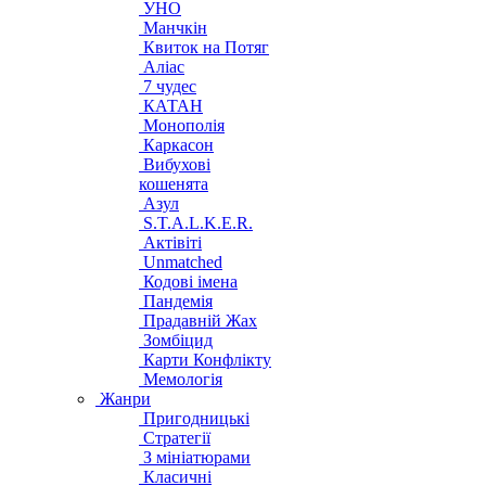
УНО
Манчкін
Квиток на Потяг
Аліас
7 чудес
КАТАН
Монополія
Каркасон
Вибухові
кошенята
Азул
S.T.A.L.K.E.R.
Актівіті
Unmatched
Кодові імена
Пандемія
Прадавній Жах
Зомбіцид
Карти Конфлікту
Мемологія
Жанри
Пригодницькі
Стратегії
З мініатюрами
Класичні