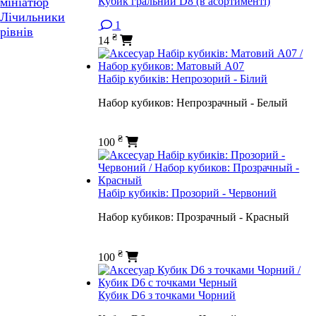
Кубик гральний D8 (в асортименті)
мініатюр
Лічильники
1
рівнів
₴
14
Набір кубиків: Непрозорий - Білий
Набор кубиков: Непрозрачный - Белый
₴
100
Набір кубиків: Прозорий - Червоний
Набор кубиков: Прозрачный - Красный
₴
100
Кубик D6 з точками Чорний