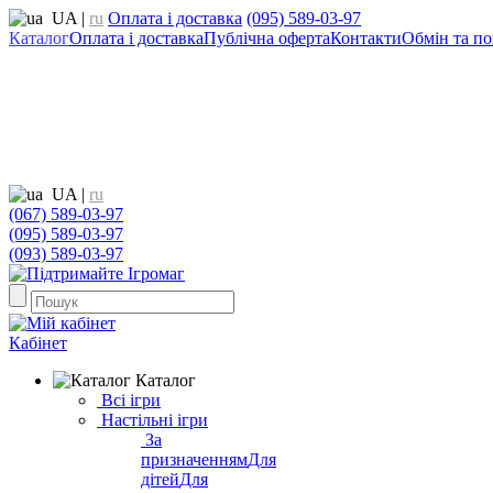
UA
|
ru
Оплата і доставка
(095) 589-03-97
Каталог
Оплата і доставка
Публічна оферта
Контакти
Обмін та по
UA
|
ru
(067) 589-03-97
(095) 589-03-97
(093) 589-03-97
Кабінет
Каталог
Всі ігри
Настільні ігри
За
призначенням
Для
дітей
Для