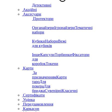
Детективні
Акційні
Аксесуари
Протектори
Органайзери
Ігронайзери
Тематичні
набори
Кубики
Набори
Вежі
для кубиків
Інше
Капсули
Торбинки
Фіксатори
для
коробок
Токени
Карти
За
призначенням
Карти
таро
Для
покера
Для
бриджа
Сувенірні
Класичні
Сертифікати
Уцінка
Передзамовлення
Каркасон