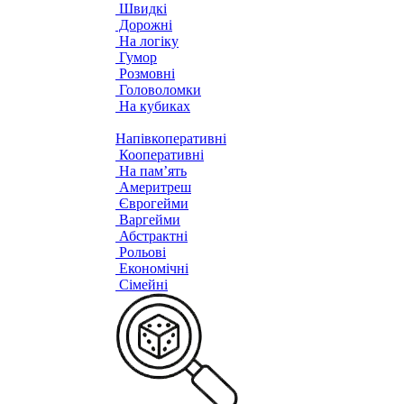
Швидкі
Дорожні
На логіку
Гумор
Розмовні
Головоломки
На кубиках
Напівкоперативні
Кооперативні
На пам’ять
Америтреш
Єврогейми
Варгейми
Абстрактні
Рольові
Економічні
Сімейні