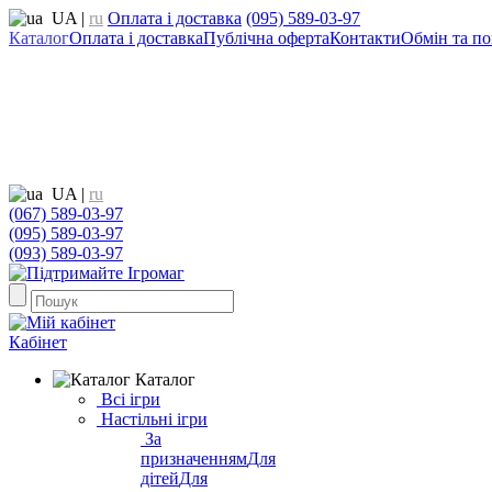
UA
|
ru
Оплата і доставка
(095) 589-03-97
Каталог
Оплата і доставка
Публічна оферта
Контакти
Обмін та по
UA
|
ru
(067) 589-03-97
(095) 589-03-97
(093) 589-03-97
Кабінет
Каталог
Всі ігри
Настільні ігри
За
призначенням
Для
дітей
Для