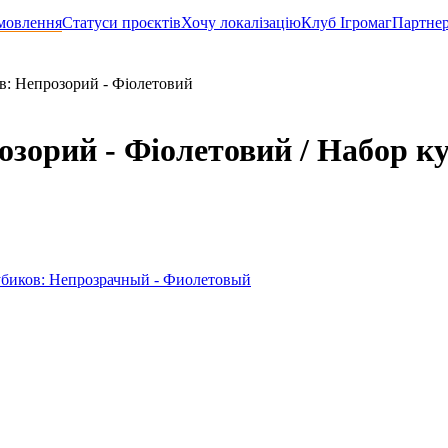
мовлення
Статуси проєктів
Хочу локалізацію
Клуб Ігромаг
Партне
ів: Непрозорий - Фіолетовий
озорий - Фіолетовий / Набор к