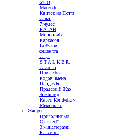
УНО
Манчкін
Квиток на Потяг
Аліас
7 чудес
КАТАН
Монополія
Каркасон
Вибухові
кошенята
Азул
S.T.A.L.K.E.R.
Актівіті
Unmatched
Кодові імена
Пандемія
Прадавній Жах
Зомбіцид
Карти Конфлікту
Мемологія
Жанри
Пригодницькі
Стратегії
З мініатюрами
Класичні