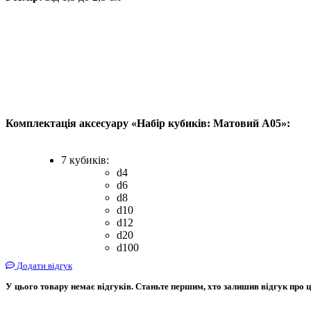
Комплектація аксесуару «Набір кубиків: Матовий А05»:
7 кубиків:
d4
d6
d8
d10
d12
d20
d100
Додати відгук
У цього товару немає відгуків. Станьте першим, хто залишив відгук про ц