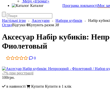
Мерч «Ігромаг»
Каталог
Програма лояльності
Моє за
Настільні ігри
Аксесуари
Набори кубиків
Набір кубик
Огляд
Відгуки
0
Купують разом
38
Аксесуар Набір кубиків: Непр
Фиолетовый
0
-7% при реєстрації
100
грн.
в наявності
Купити
Купити в 1 клік