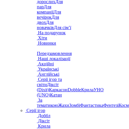
дорослих
Для
пар
Для
компанії
Для
вечірок
Для
двох
Для
новачків
Для сім’ї
На подарунок
Хіти
Новинки
Передзамовлення
Наші локалізації
Акційні
Українські
Англійські
Серії ігор та
світи
Діксіт
(Dixit)
Каркасон
Dobble
Крила
УНО
(UNO)
Катан
За
тематикою
Жахи
Зомбі
Фантастика
Фентезі
Косм
Серії ігор
Доббл
Діксіт
Крила