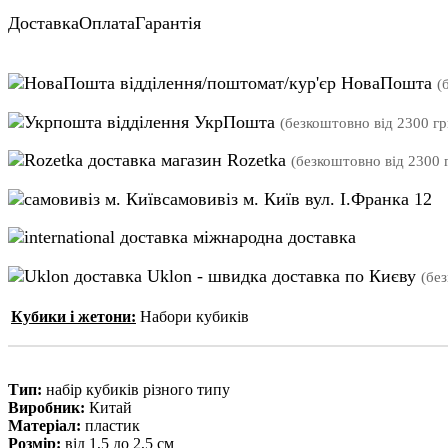
Доставка
Оплата
Гарантія
відділення/поштомат/кур'єр НоваПошта
(
відділення УкрПошта
(безкоштовно від 2300 гр
магазин Rozetka
(безкоштовно від 2300 г
самовивіз м. Київ вул. І.Франка 12
міжнародна доставка
Uklon - швидка доставка по Києву
(бе
Кубики і жетони:
Набори кубиків
Тип:
набір кубиків різного типу
Виробник:
Китай
Матеріал:
пластик
Розмір:
від 1,5 до 2,5 см