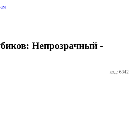
рам
убиков: Непрозрачный -
код: 6842