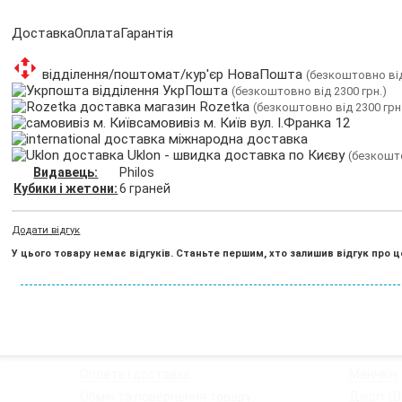
Доставка
Оплата
Гарантія
відділення/поштомат/кур'єр НоваПошта
(безкоштовно від
відділення УкрПошта
(безкоштовно від 2300 грн.)
магазин Rozetka
(безкоштовно від 2300 грн
самовивіз м. Київ вул. І.Франка 12
міжнародна доставка
Uklon - швидка доставка по Києву
(безкошто
Видавець:
Philos
Кубики і жетони:
6 граней
Додати відгук
У цього товару немає відгуків. Станьте першим, хто залишив відгук про ц
◦
Оплата і доставка
◦
Манчкін
◦
Обмін та повернення товару
◦
Діксіт (Di