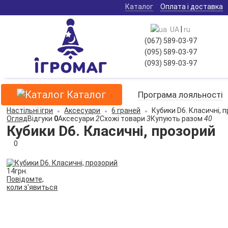
Каталог
Оплата і доставка
|
UA
ru
(067) 589-03-97
(095) 589-03-97
(093) 589-03-97
Каталог
Програма лояльності
Настільні ігри
Аксесуари
6 граней
Кубики D6. Класичні, 
Огляд
Відгуки
0
Аксесуари
2
Схожі товари
3
Купують разом
40
Кубики D6. Класичні, прозорий
0
14
грн.
Повідомте,
коли з'явиться