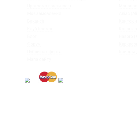
◦
Програма лояльності
◦
Монопол
◦
Моє замовлення
◦
Аліас (Al
◦
Вакансії
◦
Квиток на
◦
Клуб Ігромаг
◦
Колоніза
◦
Блог
◦
Hasbro (
◦
Форум
◦
Каркасон
◦
Публічна оферта
◦
Ігри для 
◦
Мапа сайту