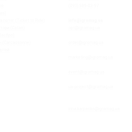
ія
(093) 589-03-97
ias)
 потяг (Ticket to Ride)
info@igromag.ua
- магазин Ігро
тори (Catan)
opt@igromag.ua
- з питань гурт
Хасбро)
закупівель і продажів
 (Carcassonne)
order@igromag.ua
- з питань по
дітей
дистрибуції
marketing@igromag.ua
- з питан
та маркетингу
event@igromag.ua
- з питань орг
ігротек і заходів
ua-project@igromag.ua
- з питан
співпраці з авторами та розроб
настільних ігор
irina.karpenko@igromag.ua
- з пи
співпраці та вакансій