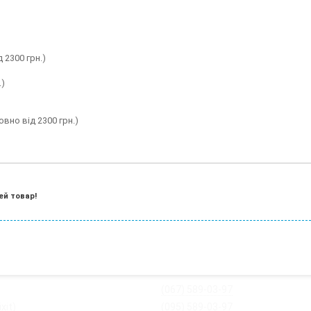
 2300 грн.)
.)
вно від 2300 грн.)
ей товар!
(067) 589-03-97
xit)
(095) 589-03-97