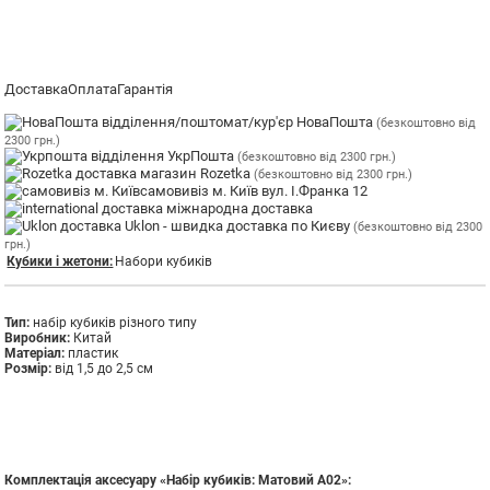
Доставка
Оплата
Гарантія
відділення/поштомат/кур'єр НоваПошта
(безкоштовно від
2300 грн.)
відділення УкрПошта
(безкоштовно від 2300 грн.)
магазин Rozetka
(безкоштовно від 2300 грн.)
самовивіз м. Київ вул. І.Франка 12
міжнародна доставка
Uklon - швидка доставка по Києву
(безкоштовно від 2300
грн.)
Кубики і жетони:
Набори кубиків
Тип:
набір кубиків різного типу
Виробник:
Китай
Матеріал:
пластик
Розмір:
від 1,5 до 2,5 см
Комплектація аксесуару «Набір кубиків: Матовий А02»: