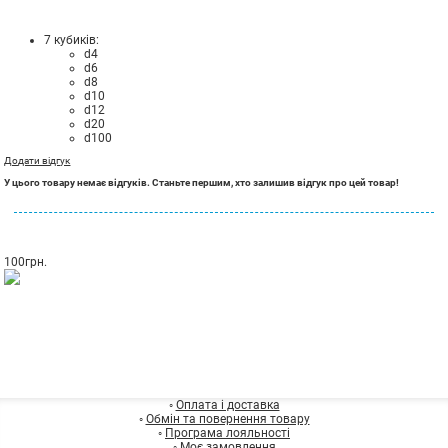
7 кубиків:
d4
d6
d8
d10
d12
d20
d100
Додати відгук
У цього товару немає відгуків. Станьте першим, хто залишив відгук про цей товар!
100
грн.
◦
Оплата і доставка
◦
Обмін та повернення товару
◦
Програма лояльності
◦
Моє замовлення