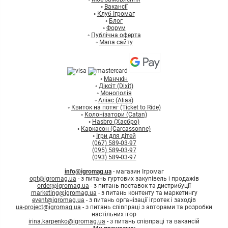
◦
Вакансії
◦
Клуб Ігромаг
◦
Блог
◦
Форум
◦
Публічна оферта
◦
Мапа сайту
◦
Манчкін
◦
Діксіт (Dixit)
◦
Монополія
◦
Аліас (Alias)
◦
Квиток на потяг (Ticket to Ride)
◦
Колонізатори (Catan)
◦
Hasbro (Хасбро)
◦
Каркасон (Carcassonne)
◦
Ігри для дітей
(067) 589-03-97
(095) 589-03-97
(093) 589-03-97
info@igromag.ua
- магазин Ігромаг
opt@igromag.ua
- з питань гуртових закупівель і продажів
order@igromag.ua
- з питань поставок та дистрибуції
marketing@igromag.ua
- з питань контенту та маркетингу
event@igromag.ua
- з питань організації ігротек і заходів
ua-project@igromag.ua
- з питань співпраці з авторами та розробки
настільних ігор
irina.karpenko@igromag.ua
- з питань співпраці та вакансій