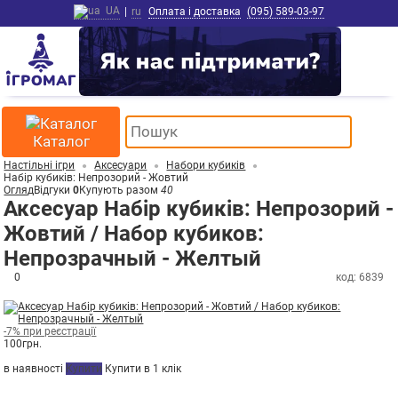
UA
|
ru
Оплата і доставка
(095) 589-03-97
Каталог
Настільні ігри
Аксесуари
Набори кубиків
Набір кубиків: Непрозорий - Жовтий
Огляд
Відгуки
0
Купують разом
40
Аксесуар Набір кубиків: Непрозорий -
Жовтий / Набор кубиков:
Непрозрачный - Желтый
0
код: 6839
-7% при реєстрації
100
грн.
в наявності
Купити
Купити в 1 клік