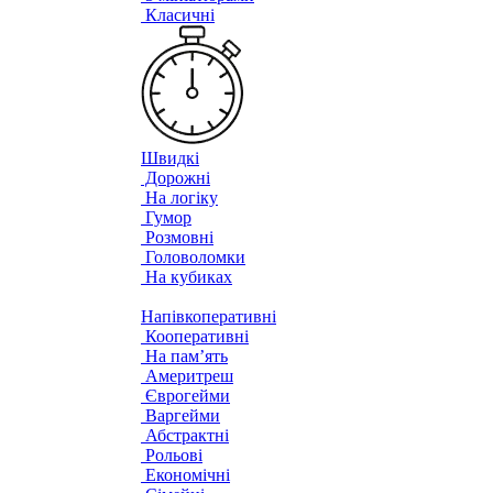
Класичні
Швидкі
Дорожні
На логіку
Гумор
Розмовні
Головоломки
На кубиках
Напівкоперативні
Кооперативні
На пам’ять
Америтреш
Єврогейми
Варгейми
Абстрактні
Рольові
Економічні