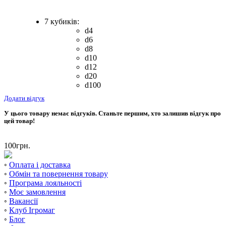
7 кубиків:
d4
d6
d8
d10
d12
d20
d100
Додати відгук
У цього товару немає відгуків. Станьте першим, хто залишив відгук про
цей товар!
100
грн.
◦
Оплата і доставка
◦
Обмін та повернення товару
◦
Програма лояльності
◦
Моє замовлення
◦
Вакансії
◦
Клуб Ігромаг
◦
Блог