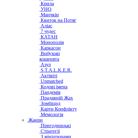
Крила
УНО
Манчкін
Квиток на Потяг
Аліас
7 чудес
КАТАН
Монополія
Каркасон
Вибухові
кошенята
Азул
S.T.A.L.K.E.R.
Актівіті
Unmatched
Кодові імена
Пандемія
Прадавній Жах
Зомбіцид
Карти Конфлікту
Мемологія
Жанри
Пригодницькі
Стратегії
З мініатюрами