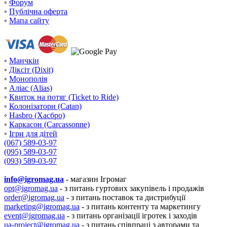
◦
Форум
◦
Публічна оферта
◦
Мапа сайту
◦
Манчкін
◦
Діксіт (Dixit)
◦
Монополія
◦
Аліас (Alias)
◦
Квиток на потяг (Ticket to Ride)
◦
Колонізатори (Catan)
◦
Hasbro (Хасбро)
◦
Каркасон (Carcassonne)
◦
Ігри для дітей
(067) 589-03-97
(095) 589-03-97
(093) 589-03-97
info@igromag.ua
- магазин Ігромаг
opt@igromag.ua
- з питань гуртових закупівель і продажів
order@igromag.ua
- з питань поставок та дистрибуції
marketing@igromag.ua
- з питань контенту та маркетингу
event@igromag.ua
- з питань організації ігротек і заходів
ua-project@igromag.ua
- з питань співпраці з авторами та