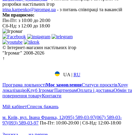
розробки настільних ігор
irina.karpenko@igromag.ua
- з питань співпраці та вакансій
Ми працюємо:
Пн-Пт: з 10:00 до 20:00
Сб-Нд: з 12:00 до 18:00
© Інтернет-магазин настільних ігор
"Ігромаг" 2008-2026
↑
UA
|
RU
Програма лояльності
Моє замовлення
Статуси проєктів
Хочу
локалізацію
Клуб Ігромаг
Партнерам
Оплата і доставка
Обмін та
повернення товару
Контакти
Мій кабінет
Cписок бажань
м. Київ, вул. Івана Франка, 12
(095) 589-03-97
(067) 589-03-
97
(093) 589-03-97
Пн-Пт: 10:00-20:00 | Сб-Нд: 12:00-18:00
7%
Знижка
на перше