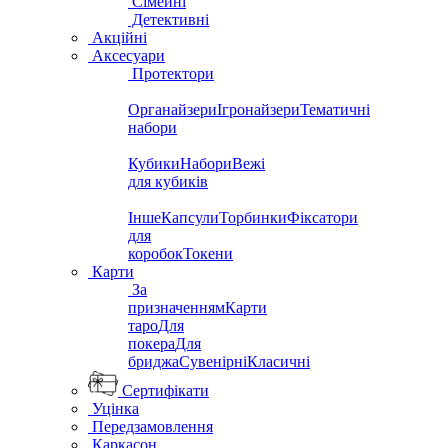
Сімейні
Детективні
Акційні
Аксесуари
Протектори
Органайзери
Ігронайзери
Тематичні
набори
Кубики
Набори
Вежі
для кубиків
Інше
Капсули
Торбинки
Фіксатори
для
коробок
Токени
Карти
За
призначенням
Карти
таро
Для
покера
Для
бриджа
Сувенірні
Класичні
Сертифікати
Уцінка
Передзамовлення
Каркасон