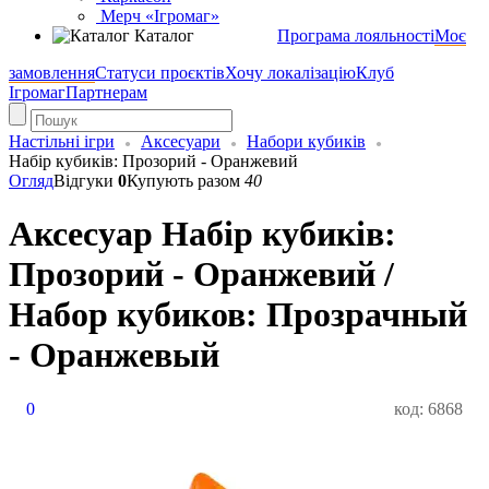
Мерч «Ігромаг»
Каталог
Програма лояльності
Моє
замовлення
Статуси проєктів
Хочу локалізацію
Клуб
Ігромаг
Партнерам
Настільні ігри
Аксесуари
Набори кубиків
Набір кубиків: Прозорий - Оранжевий
Огляд
Відгуки
0
Купують разом
40
Аксесуар Набір кубиків:
Прозорий - Оранжевий /
Набор кубиков: Прозрачный
- Оранжевый
0
код: 6868