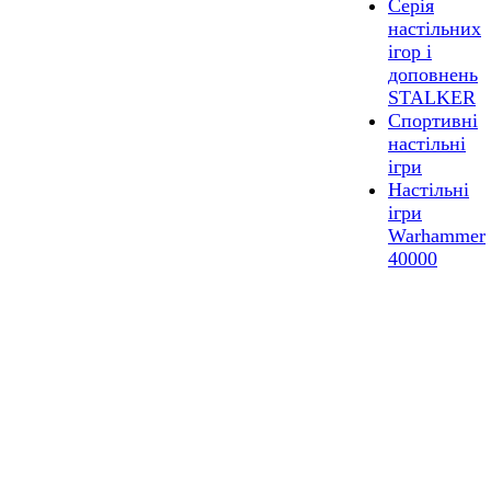
Серія
настільних
ігор і
доповнень
STALKER
Спортивні
настільні
ігри
Настільні
ігри
Warhammer
40000