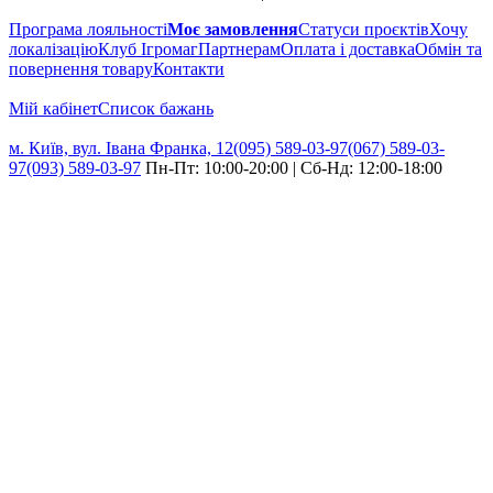
Програма лояльності
Моє замовлення
Статуси проєктів
Хочу
локалізацію
Клуб Ігромаг
Партнерам
Оплата і доставка
Обмін та
повернення товару
Контакти
Мій кабінет
Cписок бажань
м. Київ, вул. Івана Франка, 12
(095) 589-03-97
(067) 589-03-
97
(093) 589-03-97
Пн-Пт: 10:00-20:00 | Сб-Нд: 12:00-18:00