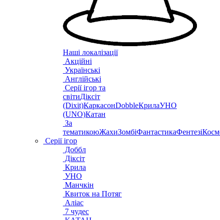
Наші локалізації
Акційні
Українські
Англійські
Серії ігор та
світи
Діксіт
(Dixit)
Каркасон
Dobble
Крила
УНО
(UNO)
Катан
За
тематикою
Жахи
Зомбі
Фантастика
Фентезі
Косм
Серії ігор
Доббл
Діксіт
Крила
УНО
Манчкін
Квиток на Потяг
Аліас
7 чудес