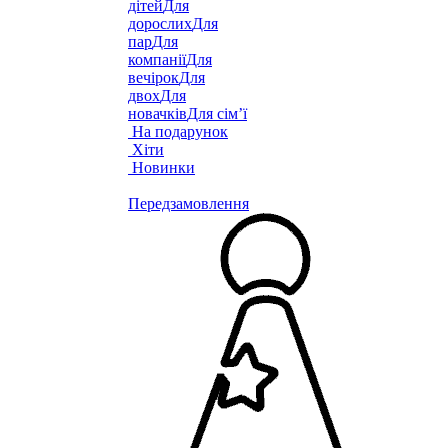
дітей
Для
дорослих
Для
пар
Для
компанії
Для
вечірок
Для
двох
Для
новачків
Для сім’ї
На подарунок
Хіти
Новинки
Передзамовлення