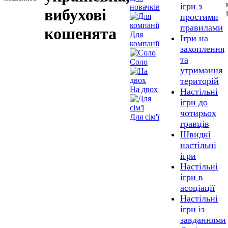
ігри з
новачків
вибухові
простими
правилами
кошенята
Для
Ігри на
компанії
захоплення
та
Соло
утримання
територій
На двох
Настільні
ігри до
чотирьох
Для сім'ї
гравців
Швидкі
настільні
ігри
Настільні
ігри в
асоціації
Настільні
ігри із
завданнями