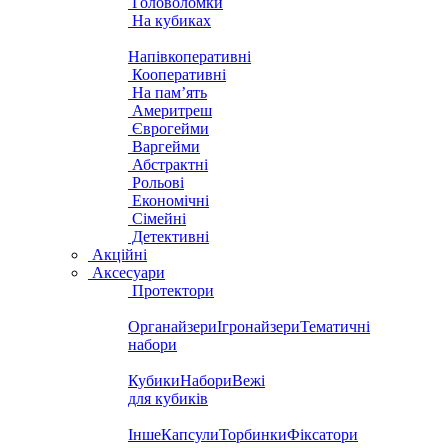
Головоломки
На кубиках
Напівкоперативні
Кооперативні
На пам’ять
Америтреш
Єврогейми
Варгейми
Абстрактні
Рольові
Економічні
Сімейні
Детективні
Акційні
Аксесуари
Протектори
Органайзери
Ігронайзери
Тематичні
набори
Кубики
Набори
Вежі
для кубиків
Інше
Капсули
Торбинки
Фіксатори