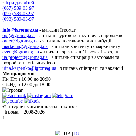
◦
Ігри для дітей
(067) 589-03-97
(095) 589-03-97
(093) 589-03-97
info@igromag.ua
- магазин Ігромаг
opt@igromag.ua
- з питань гуртових закупівель і продажів
order@igromag.ua
- з питань поставок та дистрибуції
marketing@igromag.ua
- з питань контенту та маркетингу
event@igromag.ua
- з питань організації ігротек і заходів
ua-project@igromag.ua
- з питань співпраці з авторами та
розробки настільних ігор
irina.karpenko@igromag.ua
- з питань співпраці та вакансій
Ми працюємо:
Пн-Пт: з 10:00 до 20:00
Сб-Нд: з 12:00 до 18:00
© Інтернет-магазин настільних ігор
"Ігромаг" 2008-2026
↑
UA
|
RU