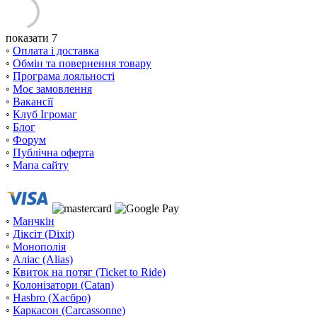
показати 7
◦
Оплата і доставка
◦
Обмін та повернення товару
◦
Програма лояльності
◦
Моє замовлення
◦
Вакансії
◦
Клуб Ігромаг
◦
Блог
◦
Форум
◦
Публічна оферта
◦
Мапа сайту
◦
Манчкін
◦
Діксіт (Dixit)
◦
Монополія
◦
Аліас (Alias)
◦
Квиток на потяг (Ticket to Ride)
◦
Колонізатори (Catan)
◦
Hasbro (Хасбро)
◦
Каркасон (Carcassonne)