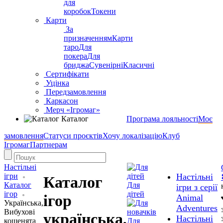
для
коробок
Токени
Карти
За
призначенням
Карти
таро
Для
покера
Для
бриджа
Сувенірні
Класичні
Сертифікати
Уцінка
Передзамовлення
Каркасон
Мерч «Ігромаг»
Каталог
Програма лояльності
Моє
замовлення
Статуси проєктів
Хочу локалізацію
Клуб
Ігромаг
Партнерам
Настільні
ігри
Настільні
Каталог
Каталог
Для
ігри з серії
ігор
дітей
ігор
Animal
Українська,
Adventures
Вибухові
українська,
Настільні
кошенята
Для