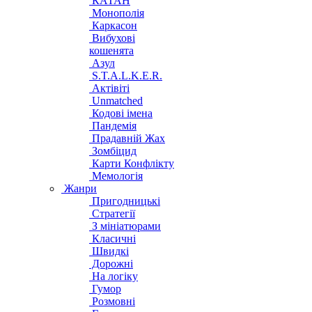
КАТАН
Монополія
Каркасон
Вибухові
кошенята
Азул
S.T.A.L.K.E.R.
Актівіті
Unmatched
Кодові імена
Пандемія
Прадавній Жах
Зомбіцид
Карти Конфлікту
Мемологія
Жанри
Пригодницькі
Стратегії
З мініатюрами
Класичні
Швидкі
Дорожні
На логіку
Гумор
Розмовні