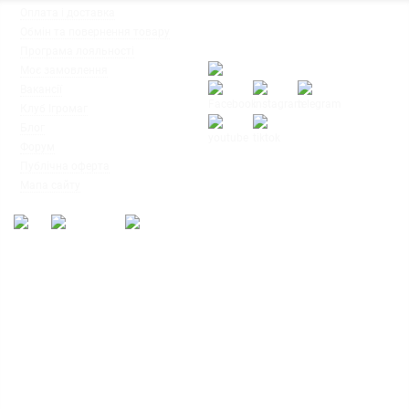
◦
Оплата і доставка
Ми працюємо:
◦
Обмін та повернення товару
Пн-Пт: з 10:00 до 20:00
◦
Програма лояльності
Сб-Нд: з 12:00 до 18:00
◦
Моє замовлення
◦
Вакансії
◦
Клуб Ігромаг
◦
Блог
◦
Форум
© Інтернет-магазин настільних ігор
◦
Публічна оферта
"Ігромаг" 2008-2026
◦
Мапа сайту