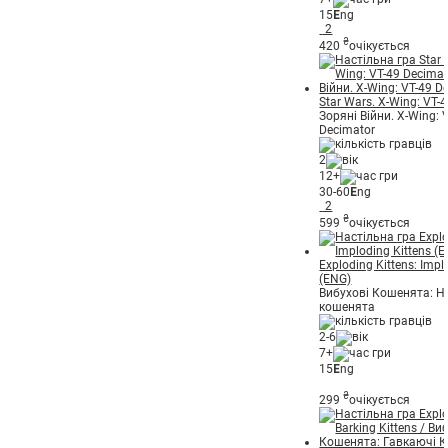
15
E
ng
2
₴
420
очікується
Star Wars. X-Wing: VT-
Зоряні Війни. X-Wing: 
Decimator
2
12+
30-60
E
ng
2
₴
599
очікується
Exploding Kittens: Impl
(ENG)
Вибухові Кошенята: Н
кошенята
2-6
7+
15
E
ng
₴
299
очікується