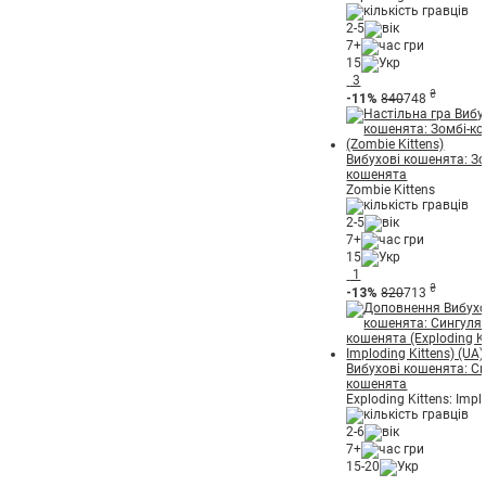
2-5
7+
15
3
₴
-11%
840
748
Вибухові кошенята: Зо
кошенята
Zombie Kittens
2-5
7+
15
1
₴
-13%
820
713
Вибухові кошенята: С
кошенята
Exploding Kittens: Impl
2-6
7+
15-20