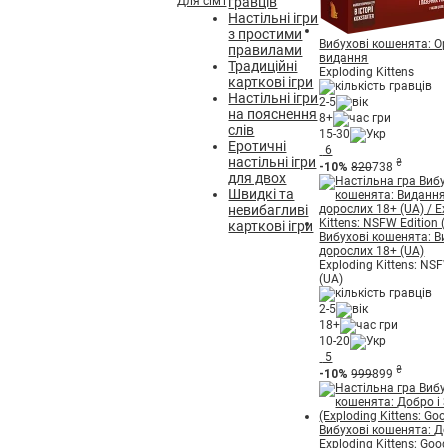
Для сім'ї
гравців
Настільні ігри
з простими
Вибухові кошенята: О
правилами
видання
Традиційні
Exploding Kittens
карткові ігри
Настільні ігри
2-5
на пояснення
8+
слів
15-30
Еротичні
6
настільні ігри
₴
-10%
820
738
для двох
Швидкі та
невибагливі
карткові ігри
Вибухові кошенята: В
дорослих 18+ (UA)
Exploding Kittens: NSF
(UA)
2-5
18+
10-20
5
₴
-10%
999
899
Вибухові кошенята: До
Exploding Kittens: Good