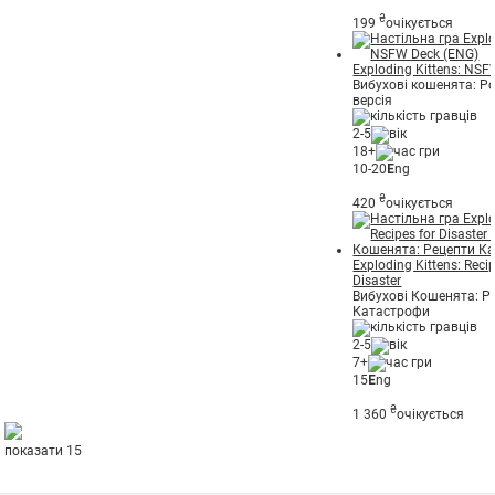
₴
199
очікується
Exploding Kittens: NS
Вибухові кошенята: Р
версія
2-5
18+
10-20
E
ng
₴
420
очікується
Exploding Kittens: Recip
Disaster
Вибухові Кошенята: Р
Катастрофи
2-5
7+
15
E
ng
₴
1 360
очікується
показати 15