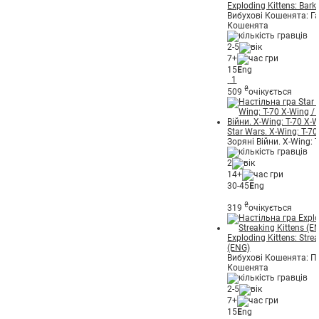
Exploding Kittens: Bark
Вибухові Кошенята: Г
Кошенята
2-5
7+
15
E
ng
1
₴
509
очікується
Star Wars. X-Wing: T-7
Зоряні Війни. X-Wing: 
2
14+
30-45
E
ng
₴
319
очікується
Exploding Kittens: Stre
(ENG)
Вибухові Кошенята: П
Кошенята
2-5
7+
15
E
ng