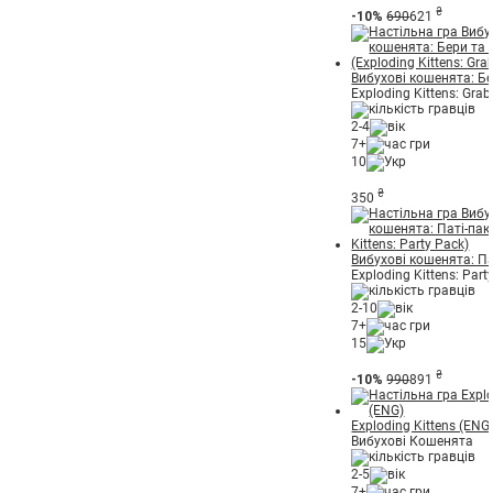
₴
-10%
690
621
Вибухові кошенята: Бе
Exploding Kittens: Gra
2-4
7+
10
₴
350
Вибухові кошенята: Па
Exploding Kittens: Part
2-10
7+
15
₴
-10%
990
891
Exploding Kittens (ENG
Вибухові Кошенята
2-5
7+