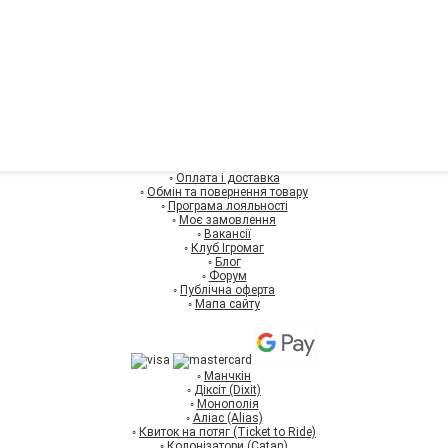
◦
Оплата і доставка
◦
Обмін та повернення товару
◦
Програма лояльності
◦
Моє замовлення
◦
Вакансії
◦
Клуб Ігромаг
◦
Блог
◦
Форум
◦
Публічна оферта
◦
Мапа сайту
◦
Манчкін
◦
Діксіт (Dixit)
◦
Монополія
◦
Аліас (Alias)
◦
Квиток на потяг (Ticket to Ride)
◦
Колонізатори (Catan)