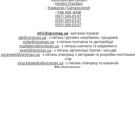
◦
Hasbro (Хасбро)
◦
Каркасон (Carcassonne)
◦
Ігри для дітей
(067) 589-03-97
(095) 589-03-97
(093) 589-03-97
info@igromag.ua
- магазин Ігромаг
opt@igromag.ua
- з питань гуртових закупівель і продажів
order@igromag.ua
- з питань поставок та дистрибуції
marketing@igromag.ua
- з питань контенту та маркетингу
event@igromag.ua
- з питань організації ігротек і заходів
ua-project@igromag.ua
- з питань співпраці з авторами та розробки настільних
ігор
irina.karpenko@igromag.ua
- з питань співпраці та вакансій
Ми працюємо:
7%
Знижка
на перше
Пн-Пт: з 10:00 до 20:00
замовлення при реєстрації
Зареєструватись
Сб-Нд: з 12:00 до 18:00