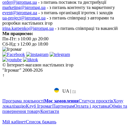
order@igromag.ua
- з питань поставок та дистрибуції
marketing@igromag.ua
- з питань контенту та маркетингу
event@igromag.ua
- з питань організації ігротек і заходів
ua-project@igromag.ua
- з питань співпраці з авторами та
розробки настільних ігор
irina.karpenko@igromag.ua
- з питань співпраці та вакансій
Ми працюємо:
Пн-Пт: з 10:00 до 20:00
Сб-Нд: з 12:00 до 18:00
© Інтернет-магазин настільних ігор
"Ігромаг" 2008-2026
↑
UA
|
ru
Програма лояльності
Моє замовлення
Статуси проєктів
Хочу
локалізацію
Клуб Ігромаг
Партнерам
Оплата і доставка
Обмін та
повернення товару
Контакти
Мій кабінет
Cписок бажань