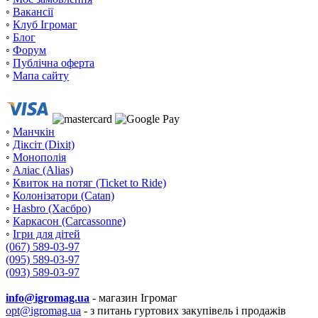
◦
Вакансії
◦
Клуб Ігромаг
◦
Блог
◦
Форум
◦
Публічна оферта
◦
Мапа сайту
◦
Манчкін
◦
Діксіт (Dixit)
◦
Монополія
◦
Аліас (Alias)
◦
Квиток на потяг (Ticket to Ride)
◦
Колонізатори (Catan)
◦
Hasbro (Хасбро)
◦
Каркасон (Carcassonne)
◦
Ігри для дітей
(067) 589-03-97
(095) 589-03-97
(093) 589-03-97
info@igromag.ua
- магазин Ігромаг
opt@igromag.ua
- з питань гуртових закупівель і продажів