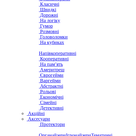
Класичні
Швидкі
Дорожні
На логіку
Гумор
Розмовні
Головоломки
На кубиках
Напівкоперативні
Кооперативні
На пам’ять
Америтреш
Єврогейми
Варгейми
Абстрактні
Рольові
Економічні
Сімейні
Детективні
Акційні
Аксесуари
Протектори
Органайзери
Ігронайзери
Тематичні