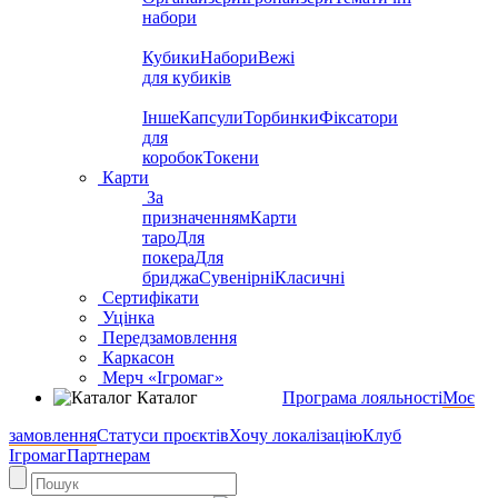
набори
Кубики
Набори
Вежі
для кубиків
Інше
Капсули
Торбинки
Фіксатори
для
коробок
Токени
Карти
За
призначенням
Карти
таро
Для
покера
Для
бриджа
Сувенірні
Класичні
Сертифікати
Уцінка
Передзамовлення
Каркасон
Мерч «Ігромаг»
Каталог
Програма лояльності
Моє
замовлення
Статуси проєктів
Хочу локалізацію
Клуб
Ігромаг
Партнерам