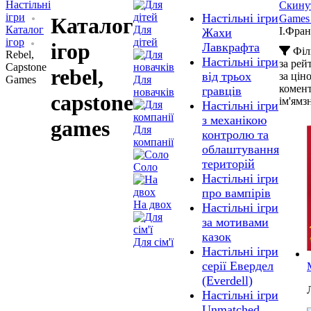
Настільні
Скинут
ігри
Настільні ігри
Games
Каталог
Каталог
Для
І.Фран
Жахи
ігор
дітей
ігор
Лавкрафта
Філ
Rebel,
Настільні ігри
за ре
Capstone
rebel,
від трьох
за цін
Games
Для
комен
гравців
новачків
capstone
ім'ям
з
Настільні ігри
з механікою
games
Для
контролю та
компанії
облаштування
територій
Соло
Настільні ігри
про вампірів
На двох
Настільні ігри
за мотивами
казок
Для сім'ї
Настільні ігри
серії Евердел
(Everdell)
Настільні ігри
Unmatched