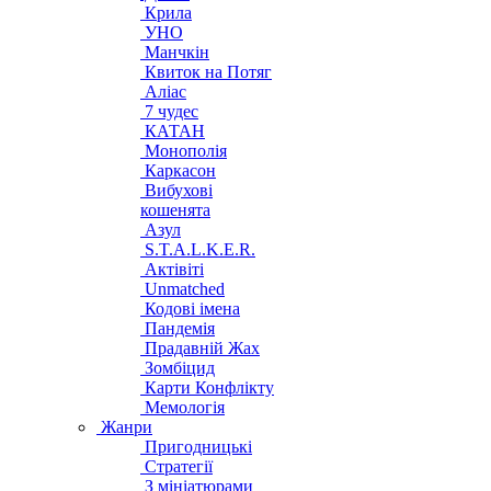
Крила
УНО
Манчкін
Квиток на Потяг
Аліас
7 чудес
КАТАН
Монополія
Каркасон
Вибухові
кошенята
Азул
S.T.A.L.K.E.R.
Актівіті
Unmatched
Кодові імена
Пандемія
Прадавній Жах
Зомбіцид
Карти Конфлікту
Мемологія
Жанри
Пригодницькі
Стратегії
З мініатюрами