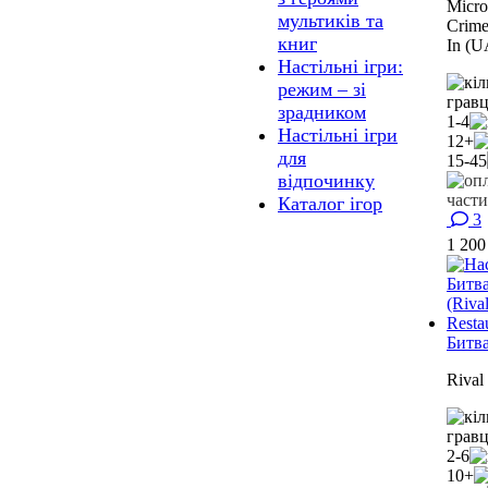
Micro
мультиків та
Crime
книг
In (U
Настільні ігри:
режим – зі
зрадником
1-4
Настільні ігри
12+
для
15-45
відпочинку
Каталог ігор
3
1 20
Битва
Rival
2-6
10+