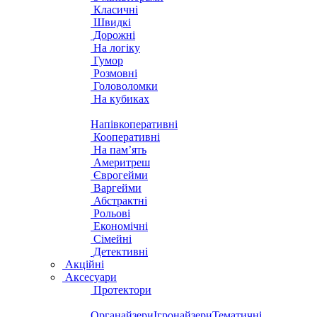
Класичні
Швидкі
Дорожні
На логіку
Гумор
Розмовні
Головоломки
На кубиках
Напівкоперативні
Кооперативні
На пам’ять
Америтреш
Єврогейми
Варгейми
Абстрактні
Рольові
Економічні
Сімейні
Детективні
Акційні
Аксесуари
Протектори
Органайзери
Ігронайзери
Тематичні