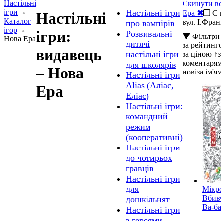
Настільні
Скинути вс
ігри
Настільні ігри
Ера
✖
Є 
Настільні
Каталог
вул. І.Фран
про вампірів
ігор
ігри:
Розвивальні
Фільтри
Нова Ера
дитячі
за рейтин
видавець
настільні ігри
за ціною ↑
коментаря
для школярів
– Нова
нові
за ім'я
Настільні ігри
Alias (Аліас,
Ера
Еліас)
Настільні ігри:
командний
режим
(кооперативні)
Настільні ігри
до чотирьох
гравців
Настільні ігри
для
Мікр
Вбив
дошкільнят
Ва-б
Настільні ігри
з героями