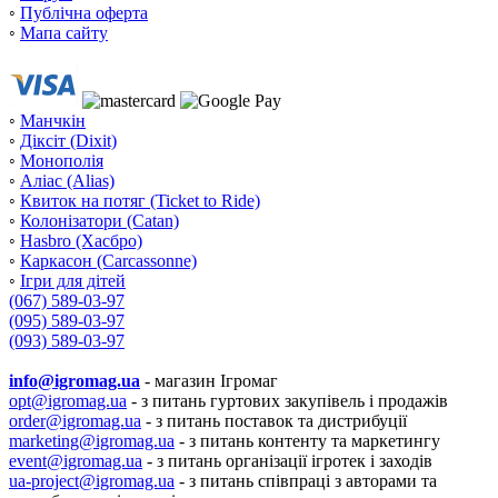
◦
Публічна оферта
◦
Мапа сайту
◦
Манчкін
◦
Діксіт (Dixit)
◦
Монополія
◦
Аліас (Alias)
◦
Квиток на потяг (Ticket to Ride)
◦
Колонізатори (Catan)
◦
Hasbro (Хасбро)
◦
Каркасон (Carcassonne)
◦
Ігри для дітей
(067) 589-03-97
(095) 589-03-97
(093) 589-03-97
info@igromag.ua
- магазин Ігромаг
opt@igromag.ua
- з питань гуртових закупівель і продажів
order@igromag.ua
- з питань поставок та дистрибуції
marketing@igromag.ua
- з питань контенту та маркетингу
event@igromag.ua
- з питань організації ігротек і заходів
ua-project@igromag.ua
- з питань співпраці з авторами та