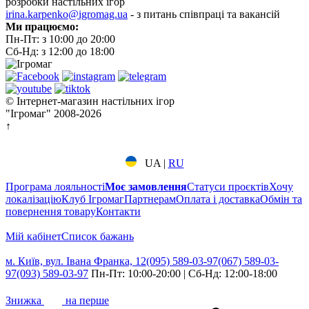
розробки настільних ігор
irina.karpenko@igromag.ua
- з питань співпраці та вакансій
Ми працюємо:
Пн-Пт: з 10:00 до 20:00
Сб-Нд: з 12:00 до 18:00
© Інтернет-магазин настільних ігор
"Ігромаг" 2008-2026
↑
UA
|
RU
Програма лояльності
Моє замовлення
Статуси проєктів
Хочу
локалізацію
Клуб Ігромаг
Партнерам
Оплата і доставка
Обмін та
повернення товару
Контакти
Мій кабінет
Cписок бажань
м. Київ, вул. Івана Франка, 12
(095) 589-03-97
(067) 589-03-
97
(093) 589-03-97
Пн-Пт: 10:00-20:00 | Сб-Нд: 12:00-18:00
7%
Знижка
на перше