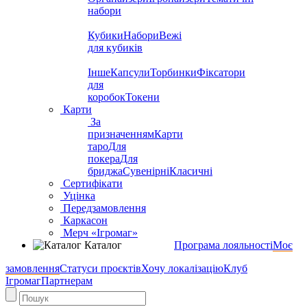
набори
Кубики
Набори
Вежі
для кубиків
Інше
Капсули
Торбинки
Фіксатори
для
коробок
Токени
Карти
За
призначенням
Карти
таро
Для
покера
Для
бриджа
Сувенірні
Класичні
Сертифікати
Уцінка
Передзамовлення
Каркасон
Мерч «Ігромаг»
Каталог
Програма лояльності
Моє
замовлення
Статуси проєктів
Хочу локалізацію
Клуб
Ігромаг
Партнерам