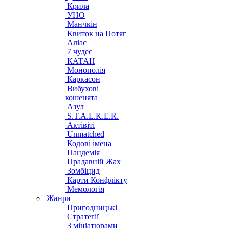
Крила
УНО
Манчкін
Квиток на Потяг
Аліас
7 чудес
КАТАН
Монополія
Каркасон
Вибухові
кошенята
Азул
S.T.A.L.K.E.R.
Актівіті
Unmatched
Кодові імена
Пандемія
Прадавній Жах
Зомбіцид
Карти Конфлікту
Мемологія
Жанри
Пригодницькі
Стратегії
З мініатюрами