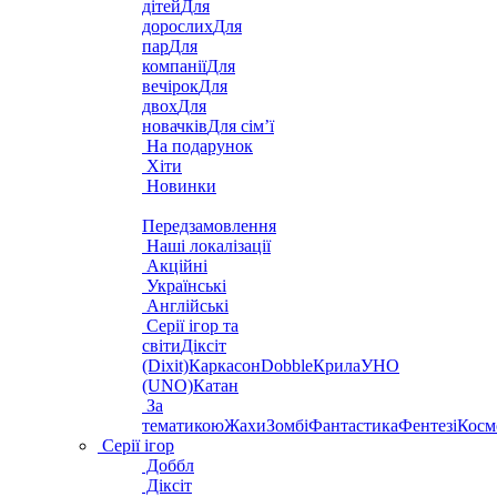
дітей
Для
дорослих
Для
пар
Для
компанії
Для
вечірок
Для
двох
Для
новачків
Для сім’ї
На подарунок
Хіти
Новинки
Передзамовлення
Наші локалізації
Акційні
Українські
Англійські
Серії ігор та
світи
Діксіт
(Dixit)
Каркасон
Dobble
Крила
УНО
(UNO)
Катан
За
тематикою
Жахи
Зомбі
Фантастика
Фентезі
Косм
Серії ігор
Доббл
Діксіт