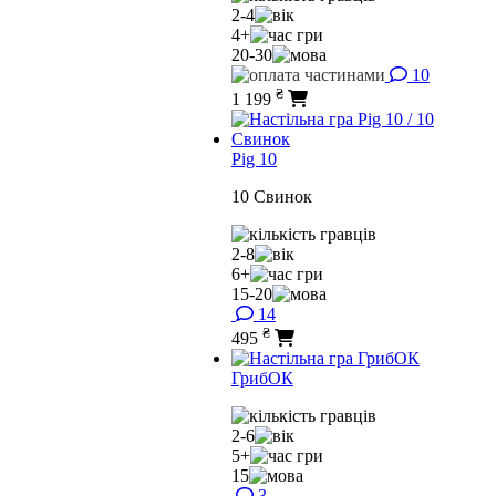
2-4
4+
20-30
10
₴
1 199
Pig 10
10 Свинок
2-8
6+
15-20
14
₴
495
ГрибОК
2-6
5+
15
3