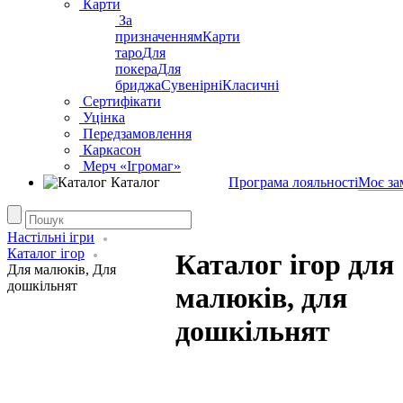
Карти
За
призначенням
Карти
таро
Для
покера
Для
бриджа
Сувенірні
Класичні
Сертифікати
Уцінка
Передзамовлення
Каркасон
Мерч «Ігромаг»
Каталог
Програма лояльності
Моє за
Настільні ігри
Каталог ігор
Каталог ігор для
Для малюків, Для
дошкільнят
малюків, для
дошкільнят