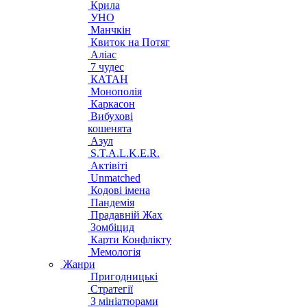
Крила
УНО
Манчкін
Квиток на Потяг
Аліас
7 чудес
КАТАН
Монополія
Каркасон
Вибухові
кошенята
Азул
S.T.A.L.K.E.R.
Актівіті
Unmatched
Кодові імена
Пандемія
Прадавній Жах
Зомбіцид
Карти Конфлікту
Мемологія
Жанри
Пригодницькі
Стратегії
З мініатюрами