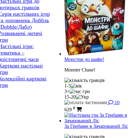
Настільні ігри до
чотирьох гравців
Серія настільних ігор
та доповнень Доббль
(Dobble/Дабл)
Розвиваючі дитячі
ігри
Настільні ігри:
тематика –
доісторичні часи
Монстри до шафи!
Карткові настільні
Monster Chase!
ігри
Колекційні карткові
ігри
1-5
3+
15-20
10
₴
629
За Грибами в Зачарований Ліс