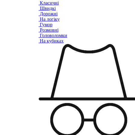
Класичні
Швидкі
Дорожні
На логіку
Гумор
Розмовні
Головоломки
На кубиках