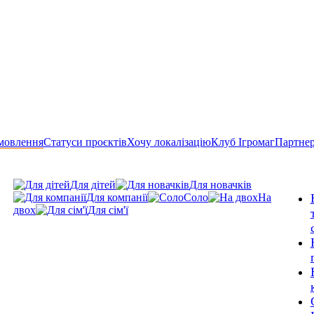
мовлення
Статуси проєктів
Хочу локалізацію
Клуб Ігромаг
Партне
Для дітей
Для новачків
Для компанії
Соло
На
двох
Для сім'ї