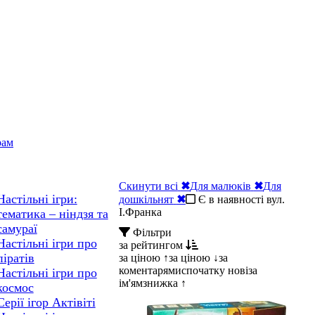
рам
Скинути всі
✖
Для малюків
✖
Для
Настільні ігри:
дошкільнят
✖
Є в наявності вул.
І.Франка
тематика – ніндзя та
самураї
Фільтри
Настільні ігри про
за рейтингом
піратів
за ціною ↑
за ціною ↓
за
коментарями
спочатку нові
за
Настільні ігри про
ім'ям
знижка ↑
космос
Серії ігор Актівіті