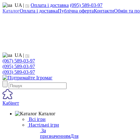
UA
|
ru
Оплата і доставка
(095) 589-03-97
Каталог
Оплата і доставка
Публічна оферта
Контакти
Обмін та по
UA
|
ru
(067) 589-03-97
(095) 589-03-97
(093) 589-03-97
Кабінет
Каталог
Всі ігри
Настільні ігри
За
призначенням
Для