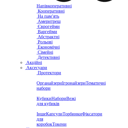
Напівкоперативні
Кооперативні
На пам’ять
Америтреш
Єврогейми
Варгейми
Абстрактні
Рольові
Економічні
Сімейні
Детективні
Акційні
Аксесуари
Протектори
Органайзери
Ігронайзери
Тематичні
набори
Кубики
Набори
Вежі
для кубиків
Інше
Капсули
Торбинки
Фіксатори
для
коробок
Токени