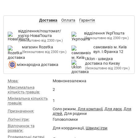
Доставка
Оплата
Гарантія
відділення/поштомат/
відділення УкрПошта
кур'єр НоваПошта
(безкоштовно від 2300 грн.)
(безкоштовно від 2300 грн.)
магазин Rozetka
самовивіз м. Київ
вул. І.Франка 12
(безкоштовно від 2300 грн.)
Uklon - швидка
доставка по Києву
міжнародна доставка
(безкоштовно від 2300 грн.)
Мова:
Мовнонезалежна
Максимальна
2
кількість гравців:
Мінімальна кількість
1
гравців:
Соло режим,
Для компанії
,
Для двох
,
Для
Призначення:
дітей
, Для родини
Логічні ігри:
Головоломки
Відпочинок та
Для координації,
Швидкі ігри
розваги:
Розвивальні дитячі