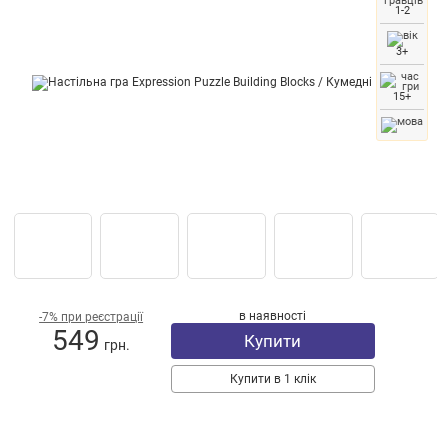
1-2
3+
15+
в наявності
-7% при реєстрації
549
Купити
грн.
Купити в 1 клік