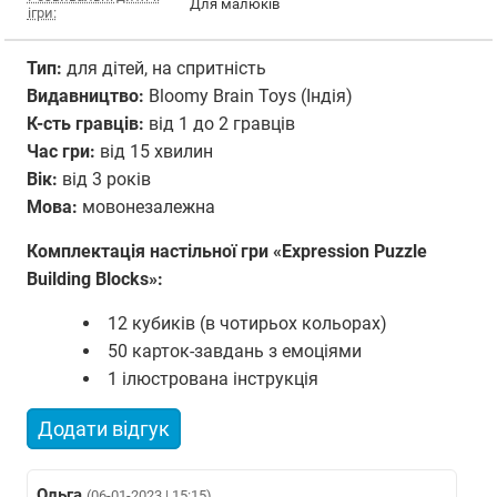
Для малюків
ігри:
Тип:
для дітей, на спритність
Видавництво:
Bloomy Brain Toys (Індія)
К-сть гравцiв:
від 1 до 2 гравців
Час гри:
від 15 хвилин
Вiк:
від 3 років
Мова:
мовонезалежна
Комплектація настільної гри «Expression Puzzle
Building Blocks»:
12 кубиків (в чотирьох кольорах)
50 карток-завдань з емоціями
1 ілюстрована інструкція
Додати відгук
Ольга
(06-01-2023 | 15:15)