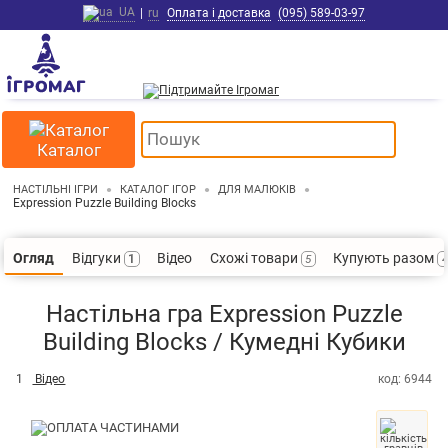
UA
|
ru
Оплата і доставка
(095) 589-03-97
Каталог
НАСТІЛЬНІ ІГРИ
КАТАЛОГ ІГОР
ДЛЯ МАЛЮКІВ
Expression Puzzle Building Blocks
Відгуки
Відео
Схожі товари
Купують разом
Огляд
1
5
4
Настільна гра Expression Puzzle
Building Blocks / Кумедні Кубики
1
Відео
код: 6944