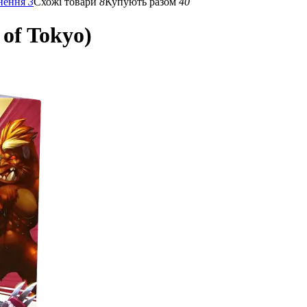
нення
3
Схожі товари
8
Купують разом
40
 of Tokyo)