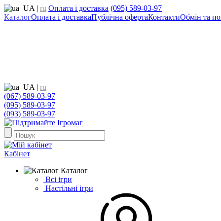
UA
|
ru
Оплата і доставка
(095) 589-03-97
Каталог
Оплата і доставка
Публічна оферта
Контакти
Обмін та по
UA
|
ru
(067) 589-03-97
(095) 589-03-97
(093) 589-03-97
Кабінет
Каталог
Всі ігри
Настільні ігри