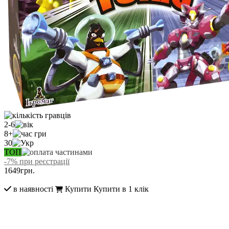
2-6
8+
30
ТОП
-7% при реєстрації
1649
грн.
в наявності
Купити
Купити в 1 клік