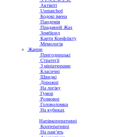
Актівіті
Unmatched
Кодові імена
Пандемія
Прадавній Жах
Зомбіцид
Карти Конфлікту
Мемологія
Жанри
Пригодницькі
Стратегії
З мініатюрами
Класичні
Швидкі
Дорожні
На логіку
Гумор
Розмовні
Головоломки
На кубиках
Напівкоперативні
Кооперативні
На пам’ять