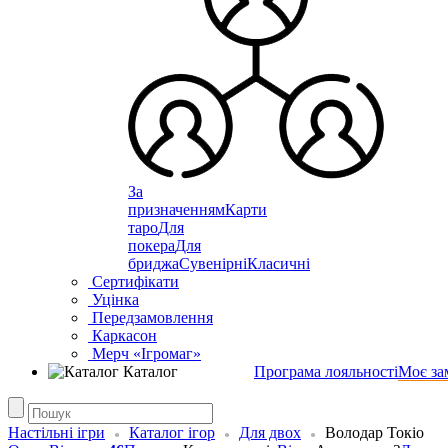
За
призначенням
Карти
таро
Для
покера
Для
бриджа
Сувенірні
Класичні
Сертифікати
Уцінка
Передзамовлення
Каркасон
Мерч «Ігромаг»
Каталог
Програма лояльності
Моє за
Настільні ігри
Каталог ігор
Для двох
Володар Токіо