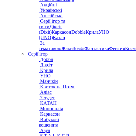
Акційні
Українські
Англійські
Серії ігор та
світи
Діксіт
(Dixit)
Каркасон
Dobble
Крила
УНО
(UNO)
Катан
За
тематикою
Жахи
Зомбі
Фантастика
Фентезі
Косм
Серії ігор
Доббл
Діксіт
Крила
УНО
Манчкін
Квиток на Потяг
Аліас
7 чудес
КАТАН
Монополія
Каркасон
Вибухові
кошенята
Азул
S.T.A.L.K.E.R.