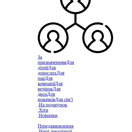
За
призначенням
Для
дітей
Для
дорослих
Для
пар
Для
компанії
Для
вечірок
Для
двох
Для
новачків
Для сім’ї
На подарунок
Хіти
Новинки
Передзамовлення
Наші локалізації