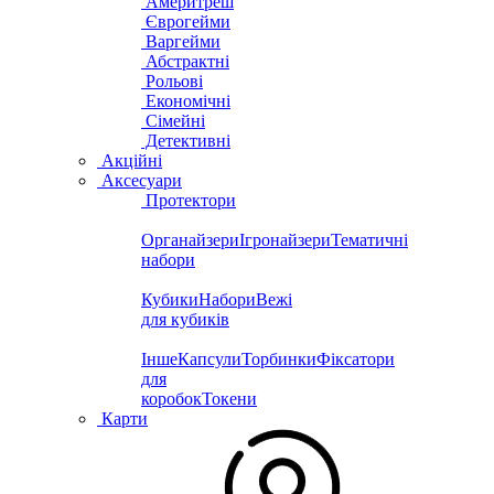
Америтреш
Єврогейми
Варгейми
Абстрактні
Рольові
Економічні
Сімейні
Детективні
Акційні
Аксесуари
Протектори
Органайзери
Ігронайзери
Тематичні
набори
Кубики
Набори
Вежі
для кубиків
Інше
Капсули
Торбинки
Фіксатори
для
коробок
Токени
Карти