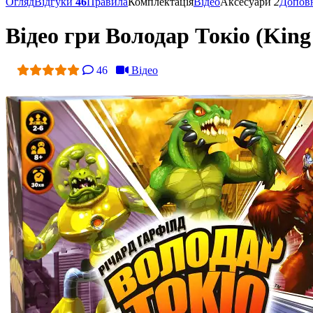
Огляд
Відгуки
46
Правила
Комплектація
Відео
Аксесуари
2
Допов
Відео гри Володар Токіо (King
46
Відео