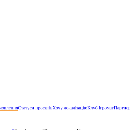
мовлення
Статуси проєктів
Хочу локалізацію
Клуб Ігромаг
Партне