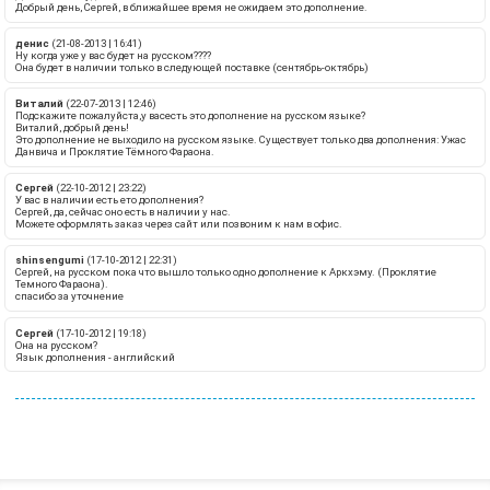
Добрый день, Сергей, в ближайшее время не ожидаем это дополнение.
денис
(21-08-2013 | 16:41)
Ну когда уже у вас будет на русском????
Она будет в наличии только в следующей поставке (сентябрь-октябрь)
Виталий
(22-07-2013 | 12:46)
Подскажите пожалуйста,у васесть это дополнение на русском языке?
Виталий, добрый день!
Это дополнение не выходило на русском языке. Существует только два дополнения: Ужас
Данвича и Проклятие Тёмного Фараона.
Сергей
(22-10-2012 | 23:22)
У вас в наличии есть ето дополнения?
Сергей, да, сейчас оно есть в наличии у нас.
Можете оформлять заказ через сайт или позвоним к нам в офис.
shinsengumi
(17-10-2012 | 22:31)
Сергей, на русском пока что вышло только одно дополнение к Аркхэму. (Проклятие
Темного Фараона).
спасибо за уточнение
Сергей
(17-10-2012 | 19:18)
Она на русском?
Язык дополнения - английский