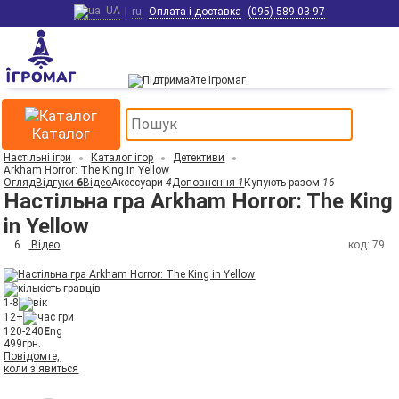
UA
|
ru
Оплата і доставка
(095) 589-03-97
Каталог
Настільні ігри
Каталог ігор
Детективи
Arkham Horror: The King in Yellow
Огляд
Відгуки
6
Відео
Аксесуари
4
Доповнення
1
Купують разом
16
Настільна гра Arkham Horror: The King
in Yellow
6
Відео
код: 79
1-8
12+
120-240
E
ng
499
грн.
Повідомте,
коли з'явиться