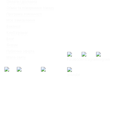
◦
Оплата і доставка
Ми працюємо:
◦
Обмін та повернення товару
Пн-Пт: з 10:00 до 20:00
◦
Програма лояльності
Сб-Нд: з 12:00 до 18:00
◦
Моє замовлення
◦
Вакансії
◦
Клуб Ігромаг
◦
Блог
◦
Форум
◦
Публічна оферта
◦
Мапа сайту
© Інтернет-магазин настільних ігор
"Ігромаг" 2008-2026