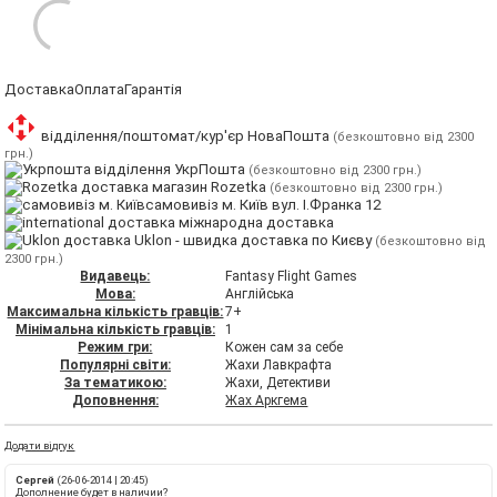
Доставка
Оплата
Гарантія
відділення/поштомат/кур'єр НоваПошта
(безкоштовно від 2300
грн.)
відділення УкрПошта
(безкоштовно від 2300 грн.)
магазин Rozetka
(безкоштовно від 2300 грн.)
самовивіз м. Київ вул. І.Франка 12
міжнародна доставка
Uklon - швидка доставка по Києву
(безкоштовно від
2300 грн.)
Видавець:
Fantasy Flight Games
Мова:
Англійська
Максимальна кількість гравців:
7+
Мінімальна кількість гравців:
1
Режим гри:
Кожен сам за себе
Популярні світи:
Жахи Лавкрафта
За тематикою:
Жахи, Детективи
Доповнення:
Жах Аркгема
Додати відгук
Сергей
(26-06-2014 | 20:45)
Дополнение будет в наличии?