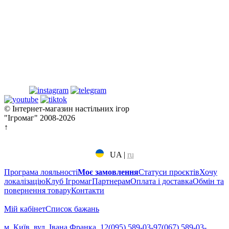
© Інтернет-магазин настільних ігор
"Ігромаг" 2008-2026
↑
UA
|
ru
Програма лояльності
Моє замовлення
Статуси проєктів
Хочу
локалізацію
Клуб Ігромаг
Партнерам
Оплата і доставка
Обмін та
повернення товару
Контакти
Мій кабінет
Cписок бажань
м. Київ, вул. Івана Франка, 12
(095) 589-03-97
(067) 589-03-