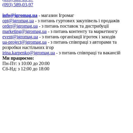
(093) 589-03-97
info@igromag.ua
- магазин Ігромаг
opt@igromag.ua
- з питань гуртових закупівель і продажів
order@igromag.ua
- з питань поставок та дистрибуції
marketing@igromag.ua
- з питань контенту та маркетингу
event@igromag.ua
- з питань організації ігротек і заходів
ua-project@igromag.ua
- з питань співпраці з авторами та
розробки настільних ігор
irina.karpenko@igromag.ua
- з питань співпраці та вакансій
Ми працюємо:
Пн-Пт: з 10:00 до 20:00
Сб-Нд: з 12:00 до 18:00