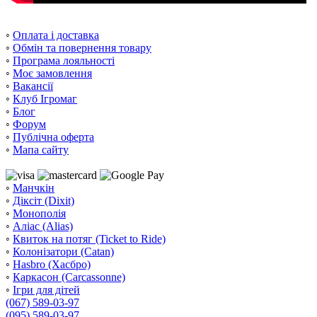
◦
Оплата і доставка
◦
Обмін та повернення товару
◦
Програма лояльності
◦
Моє замовлення
◦
Вакансії
◦
Клуб Ігромаг
◦
Блог
◦
Форум
◦
Публічна оферта
◦
Мапа сайту
◦
Манчкін
◦
Діксіт (Dixit)
◦
Монополія
◦
Аліас (Alias)
◦
Квиток на потяг (Ticket to Ride)
◦
Колонізатори (Catan)
◦
Hasbro (Хасбро)
◦
Каркасон (Carcassonne)
◦
Ігри для дітей
(067) 589-03-97
(095) 589-03-97