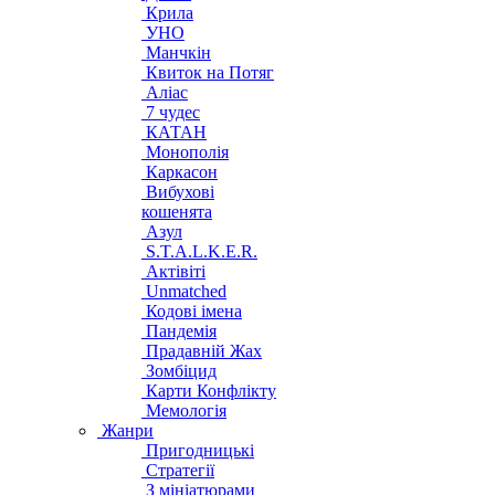
Крила
УНО
Манчкін
Квиток на Потяг
Аліас
7 чудес
КАТАН
Монополія
Каркасон
Вибухові
кошенята
Азул
S.T.A.L.K.E.R.
Актівіті
Unmatched
Кодові імена
Пандемія
Прадавній Жах
Зомбіцид
Карти Конфлікту
Мемологія
Жанри
Пригодницькі
Стратегії
З мініатюрами