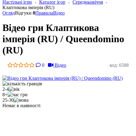
Настільні ігри
Каталог ігор
Середньовіччя
Клаптикова імперія (RU)
Огляд
Відгуки
0
Правила
Відео
Відео гри Клаптикова
імперія (RU) / Queendomino
(RU)
0
Відео
код: 6588
2-4
8+
25-30
Немає в наявності