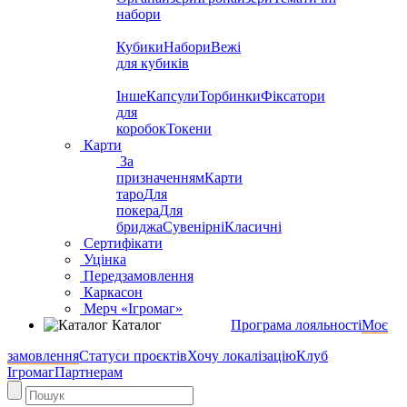
набори
Кубики
Набори
Вежі
для кубиків
Інше
Капсули
Торбинки
Фіксатори
для
коробок
Токени
Карти
За
призначенням
Карти
таро
Для
покера
Для
бриджа
Сувенірні
Класичні
Сертифікати
Уцінка
Передзамовлення
Каркасон
Мерч «Ігромаг»
Каталог
Програма лояльності
Моє
замовлення
Статуси проєктів
Хочу локалізацію
Клуб
Ігромаг
Партнерам