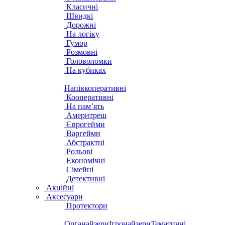
Класичні
Швидкі
Дорожні
На логіку
Гумор
Розмовні
Головоломки
На кубиках
Напівкоперативні
Кооперативні
На пам’ять
Америтреш
Єврогейми
Варгейми
Абстрактні
Рольові
Економічні
Сімейні
Детективні
Акційні
Аксесуари
Протектори
Органайзери
Ігронайзери
Тематичні