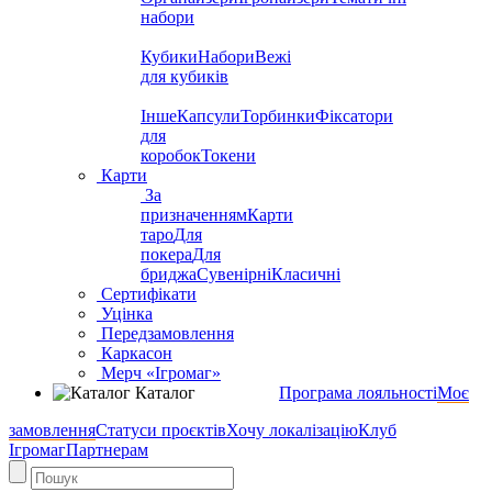
набори
Кубики
Набори
Вежі
для кубиків
Інше
Капсули
Торбинки
Фіксатори
для
коробок
Токени
Карти
За
призначенням
Карти
таро
Для
покера
Для
бриджа
Сувенірні
Класичні
Сертифікати
Уцінка
Передзамовлення
Каркасон
Мерч «Ігромаг»
Каталог
Програма лояльності
Моє
замовлення
Статуси проєктів
Хочу локалізацію
Клуб
Ігромаг
Партнерам