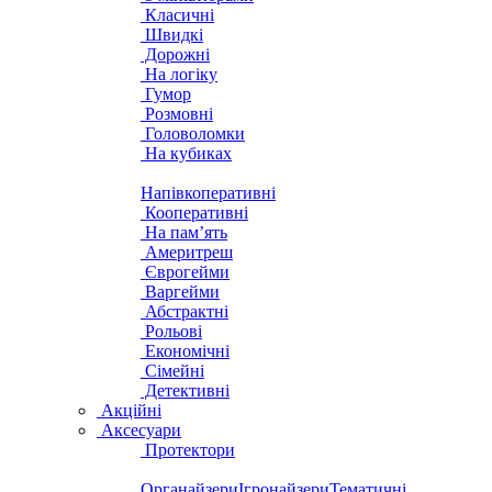
Класичні
Швидкі
Дорожні
На логіку
Гумор
Розмовні
Головоломки
На кубиках
Напівкоперативні
Кооперативні
На пам’ять
Америтреш
Єврогейми
Варгейми
Абстрактні
Рольові
Економічні
Сімейні
Детективні
Акційні
Аксесуари
Протектори
Органайзери
Ігронайзери
Тематичні