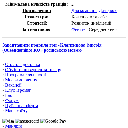
Мінімальна кількість гравців:
2
Призначення:
Для компанії
,
Для двох
Режим гри:
Кожен сам за себе
Стратегії:
Розвиток цивілізації
За тематикою:
Фентезі
, Середньовіччя
Завантажити правила гри «Клаптикова імперія
(Queendomino) RU» російською мовою
◦
Оплата і доставка
◦
Обмін та повернення товару
◦
Програма лояльності
◦
Моє замовлення
◦
Вакансії
◦
Клуб Ігромаг
◦
Блог
◦
Форум
◦
Публічна оферта
◦
Мапа сайту
◦
Манчкін