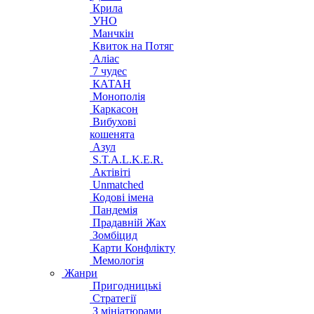
Крила
УНО
Манчкін
Квиток на Потяг
Аліас
7 чудес
КАТАН
Монополія
Каркасон
Вибухові
кошенята
Азул
S.T.A.L.K.E.R.
Актівіті
Unmatched
Кодові імена
Пандемія
Прадавній Жах
Зомбіцид
Карти Конфлікту
Мемологія
Жанри
Пригодницькі
Стратегії
З мініатюрами