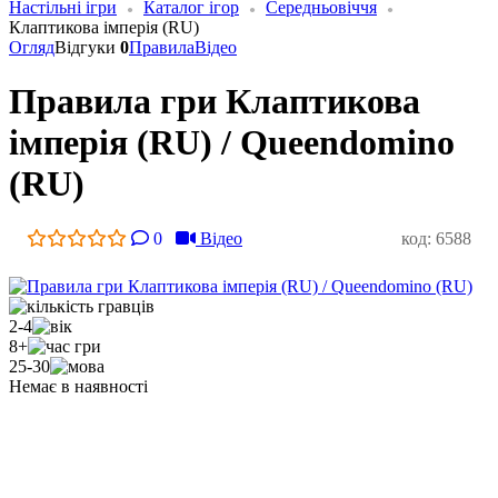
Настільні ігри
Каталог ігор
Середньовіччя
Клаптикова імперія (RU)
Огляд
Відгуки
0
Правила
Відео
Правила гри Клаптикова
імперія (RU) / Queendomino
(RU)
0
Відео
код: 6588
2-4
8+
25-30
Немає в наявності