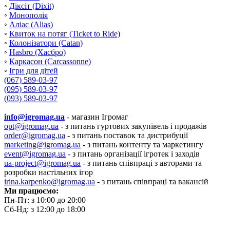
◦
Діксіт (Dixit)
◦
Монополія
◦
Аліас (Alias)
◦
Квиток на потяг (Ticket to Ride)
◦
Колонізатори (Catan)
◦
Hasbro (Хасбро)
◦
Каркасон (Carcassonne)
◦
Ігри для дітей
(067) 589-03-97
(095) 589-03-97
(093) 589-03-97
info@igromag.ua
- магазин Ігромаг
opt@igromag.ua
- з питань гуртових закупівель і продажів
order@igromag.ua
- з питань поставок та дистрибуції
marketing@igromag.ua
- з питань контенту та маркетингу
event@igromag.ua
- з питань організації ігротек і заходів
ua-project@igromag.ua
- з питань співпраці з авторами та
розробки настільних ігор
irina.karpenko@igromag.ua
- з питань співпраці та вакансій
Ми працюємо:
Пн-Пт: з 10:00 до 20:00
Сб-Нд: з 12:00 до 18:00