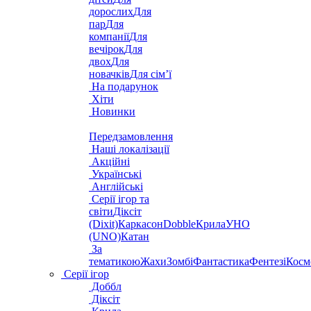
дорослих
Для
пар
Для
компанії
Для
вечірок
Для
двох
Для
новачків
Для сім’ї
На подарунок
Хіти
Новинки
Передзамовлення
Наші локалізації
Акційні
Українські
Англійські
Серії ігор та
світи
Діксіт
(Dixit)
Каркасон
Dobble
Крила
УНО
(UNO)
Катан
За
тематикою
Жахи
Зомбі
Фантастика
Фентезі
Косм
Серії ігор
Доббл
Діксіт