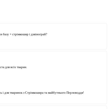
ін базу + стрімкошир і дзвінограй?
та для всіх тварин.
сь і для тваринок з Стрімкошира та майбутнього Перловоддя!