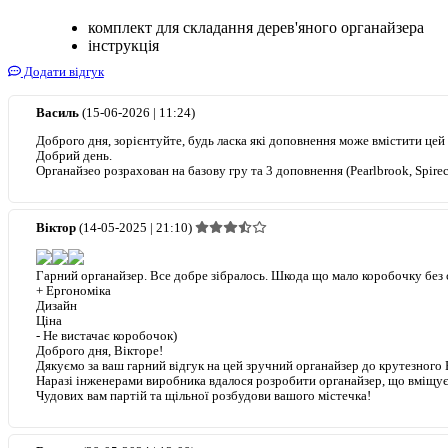
комплект для складання дерев'яного органайзера
інструкція
Додати відгук
Василь
(15-06-2026 | 11:24)
Доброго дня, зорієнтуйте, будь ласка які доповнення може вмістити цей 
Добрий день.
Органайзео розрахован на базову гру та 3 доповнення (Pearlbrook, Spirecre
Віктор
(14-05-2025 | 21:10)
Гарний органайзер. Все добре зібралось. Шкода що мало коробочку без ск
+
Ергономіка
Дизайн
Ціна
-
Не вистачає коробочок)
Доброго дня, Вікторе!
Дякуємо за ваш гарний відгук на цей зручний органайзер до крутезного 
Наразі інженерами виробника вдалося розробити органайзер, що вміщує 
Чудових вам партій та щільної розбудови вашого містечка!