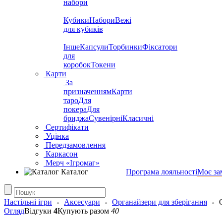
набори
Кубики
Набори
Вежі
для кубиків
Інше
Капсули
Торбинки
Фіксатори
для
коробок
Токени
Карти
За
призначенням
Карти
таро
Для
покера
Для
бриджа
Сувенірні
Класичні
Сертифікати
Уцінка
Передзамовлення
Каркасон
Мерч «Ігромаг»
Каталог
Програма лояльності
Моє за
Настільні ігри
Аксесуари
Органайзери для зберігання
Огляд
Відгуки
4
Купують разом
40