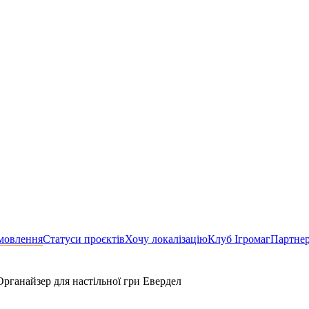
мовлення
Статуси проєктів
Хочу локалізацію
Клуб Ігромаг
Партне
Органайзер для настільної гри Евердел