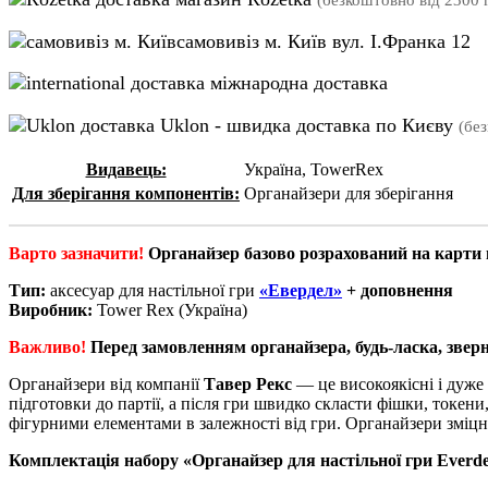
(безкоштовно від 2300 г
самовивіз м. Київ вул. І.Франка 12
міжнародна доставка
Uklon - швидка доставка по Києву
(бе
Видавець:
Україна, TowerRex
Для зберігання компонентів:
Органайзери для зберігання
Варто зазначити!
Органайзер базово розрахований на карти в
Тип:
аксесуар для настільної гри
«Евердел»
+ доповнення
Виробник:
Tower Rex (Україна)
Важливо!
Перед замовленням органайзера, будь-ласка, зверні
Органайзери від компанії
Тавер Рекс
— це високоякісні і дуже 
підготовки до партії, а після гри швидко скласти фішки, токени,
фігурними елементами в залежності від гри. Органайзери зміцн
Комплектація набору «Органайзер для настільної гри Everde