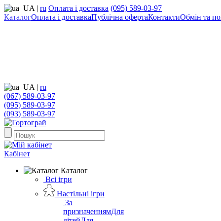
UA
|
ru
Оплата і доставка
(095) 589-03-97
Каталог
Оплата і доставка
Публічна оферта
Контакти
Обмін та по
UA
|
ru
(067) 589-03-97
(095) 589-03-97
(093) 589-03-97
Кабінет
Каталог
Всі ігри
Настільні ігри
За
призначенням
Для
дітей
Для