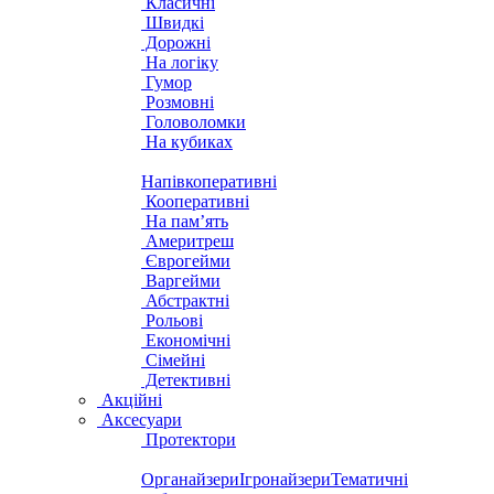
Класичні
Швидкі
Дорожні
На логіку
Гумор
Розмовні
Головоломки
На кубиках
Напівкоперативні
Кооперативні
На пам’ять
Америтреш
Єврогейми
Варгейми
Абстрактні
Рольові
Економічні
Сімейні
Детективні
Акційні
Аксесуари
Протектори
Органайзери
Ігронайзери
Тематичні