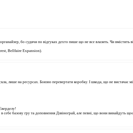
органайзер, бо судячи по відгуках дехто пише що не все влазить. Чи вмістить в
st, Bellfaire Expansion).
ла, лише на ресурсах. Боязно перевертати коробку. І шкода, що не вистачає міс
Еверделу!
в себе базову гру та доповнення Дзвінограй, але певні, що вони винайдуть що