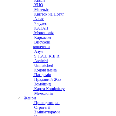
Крила
УНО
Манчкін
Квиток на Потяг
Аліас
7 чудес
КАТАН
Монополія
Каркасон
Вибухові
кошенята
Азул
S.T.A.L.K.E.R.
Актівіті
Unmatched
Кодові імена
Пандемія
Прадавній Жах
Зомбіцид
Карти Конфлікту
Мемологія
Жанри
Пригодницькі
Стратегії
З мініатюрами