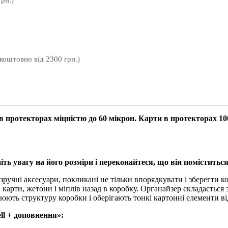
рн.)
зкоштовно від 2300 грн.)
 протекторах міцністю до 60 мікрон. Карти в протекторах 100
ть увагу на його розміри і переконайтеся, що він поміститьс
зручні аксесуари, покликані не тільки впорядкувати і зберегти 
 карти, жетони і міплів назад в коробку. Органайзер складається з
юють структуру коробки і оберігають тонкі картонні елементи в
ll + доповнення»: