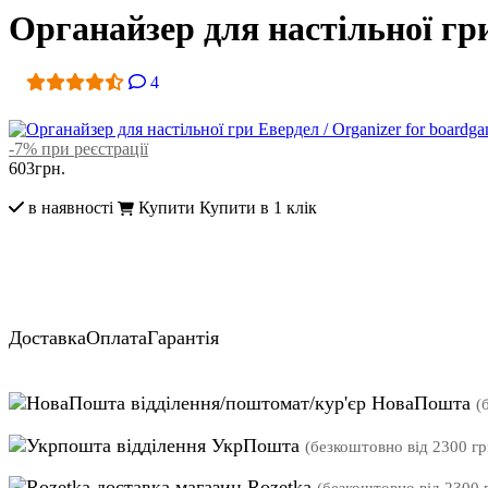
Органайзер для настільної гри
4
-7% при реєстрації
603
грн.
в наявності
Купити
Купити в 1 клік
Доставка
Оплата
Гарантія
відділення/поштомат/кур'єр НоваПошта
(
відділення УкрПошта
(безкоштовно від 2300 гр
магазин Rozetka