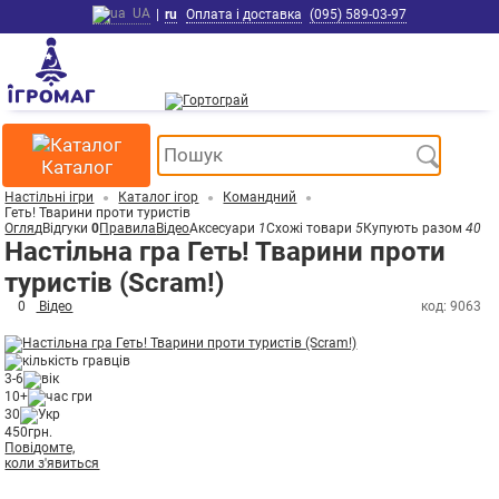
UA
|
ru
Оплата і доставка
(095) 589-03-97
Каталог
Настільні ігри
Каталог ігор
Командний
Геть! Тварини проти туристів
Огляд
Відгуки
0
Правила
Відео
Аксесуари
1
Схожі товари
5
Купують разом
40
Настільна гра Геть! Тварини проти
туристів (Scram!)
0
Відео
код: 9063
3-6
10+
30
450
грн.
Повідомте,
коли з'явиться