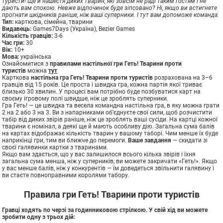
туристи! Ще й нашестя диких тварин, які зовсім не раді таким гостям і не
дають вам спокою. Невже відпочинок буде зіпсовано? Ні, якщо ви встигнете
прогнати шкідників раніше, ніж ваші суперники. І тут вам допоможе команда.
Тип:
карткова, сімейна, тварини
Видавець:
Games7Days (Україна), Bezier Games
Кількість гравців:
3-6
Час гри:
30
Вік:
10+
Мова:
українська
Ознайомитися з
правилами настільної гри Геть! Тварини проти
туристів
можна
тут
Карткова
настільна гра Геть! Тварини проти туристів
розрахована на 3–6
гравців від 15 років. Це проста і швидка гра, кожна партія якої триває
близько 30 хвилин. У процесі вам потрібно буде позбуватися карт на
своєму ігровому полі швидше, ніж це зроблять суперники.
Гра Геть! — це швидка та весела командна настільна гра, в яку можна грати
2 на 2 або 3 на 3. Ви з напарниками об’єднуєте свої сили, щоб розчистити
табір від диких звірів раніше, ніж це зроблять ваші сусіди. На картці кожної
тварини є номінал, а деякі ще й мають особливу дію. Загальна сума балів
на картах відображає кількість тварин у вашому таборі. Чим менше їх буде
наприкінці гри, тим ви ближче до перемоги.
Ваше завдання
— скидати зі
своєї галявинки картки з тваринами.
Якщо вам здається, що у вас залишилося всього кілька звірів і їхня
загальна сума менша, ніж у суперників, ви можете закричати «Геть!». Якщо
у вас менше балів, ніж у конкурентів — їм доведеться звільнити галявину і
ви стаєте повноправними королями табору.
Правила гри Геть! Тварини проти туристів
Гравці ходять по черзі за годинниковою стрілкою. У свій хід ви можете
зробити одну з трьох дій: