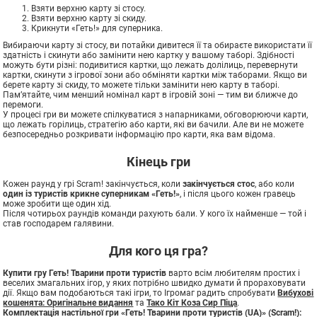
Взяти верхню карту зі стосу.
Взяти верхню карту зі скиду.
Крикнути «Геть!» для суперника.
Вибираючи карту зі стосу, ви потайки дивитеся її та обираєте використати її
здатність і скинути або замінити нею картку у вашому таборі. Здібності
можуть бути різні: подивитися картки, що лежать долілиць, перевернути
картки, скинути з ігрової зони або обміняти картки між таборами. Якщо ви
берете карту зі скиду, то можете тільки замінити нею карту в таборі.
Пам’ятайте, чим менший номінал карт в ігровій зоні — тим ви ближче до
перемоги.
У процесі гри ви можете спілкуватися з напарниками, обговорюючи карти,
що лежать горілиць, стратегію або карти, які ви бачили. Але ви не можете
безпосередньо розкривати інформацію про карти, яка вам відома.
Кінець гри
Кожен раунд у грі Scram! закінчується, коли
закінчується стос
, або коли
один із туристів крикне суперникам «Геть!»
, і після цього кожен гравець
може зробити ще один хід.
Після чотирьох раундів команди рахують бали. У кого їх найменше — той і
став господарем галявини.
Для кого ця гра?
Купити гру Геть! Тварини проти туристів
варто всім любителям простих і
веселих змагальних ігор, у яких потрібно швидко думати й прораховувати
дії. Якщо вам подобаються такі ігри, то Ігромаг радить спробувати
Вибухові
кошенята: Оригінальне видання
та
Тако Кіт Коза Сир Піца
.
Комплектація настільної гри «Геть! Тварини проти туристів (UA)» (Scram!):