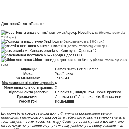
Доставка
Оплата
Гарантія
відділення/поштомат/кур'єр НоваПошта
(безкоштовно від
2300 грн.)
відділення УкрПошта
(безкоштовно від 2300 грн.)
магазин Rozetka
(безкоштовно від 2300 грн.)
самовивіз м. Київ вул. І.Франка 12
міжнародна доставка
Uklon - швидка доставка по Києву
(безкоштовно від 2300
грн.)
Видавець:
Games7Days, Bezier Games
Мова:
Українська
За тематикою:
Тварини
Максимальна кількість гравців:
6
Мінімальна кількість гравців:
3
Відпочинок та розваги:
На пам'ять,
Швидкі ігри
, Прості правила
Призначення:
Для компанії
,
Для новачків
, Для родини
Режим гри:
Командний
Що може бути краще за похід до лісу? Гуляти стежками, милуватися
природою, а після довгого дня розбити табір, приготувати вечерю на багатті
та влаштувати вечір пісень під гітару. Саме про це ви мріяли з друзями, але
на вас чекав неприємний сюрприз — вашу улюблену галявину зайняли інші