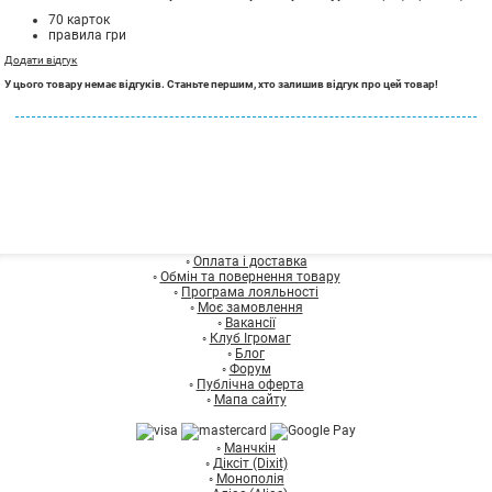
70 карток
правила гри
Додати відгук
У цього товару немає відгуків. Станьте першим, хто залишив відгук про цей товар!
◦
Оплата і доставка
◦
Обмін та повернення товару
◦
Програма лояльності
◦
Моє замовлення
◦
Вакансії
◦
Клуб Ігромаг
◦
Блог
◦
Форум
◦
Публічна оферта
◦
Мапа сайту
◦
Манчкін
◦
Діксіт (Dixit)
◦
Монополія