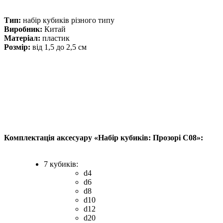
Тип:
набір кубиків різного типу
Виробник:
Китай
Матеріал:
пластик
Розмір:
від 1,5 до 2,5 см
Комплектація аксесуару «Набір кубиків: Прозорі C08»:
7 кубиків:
d4
d6
d8
d10
d12
d20