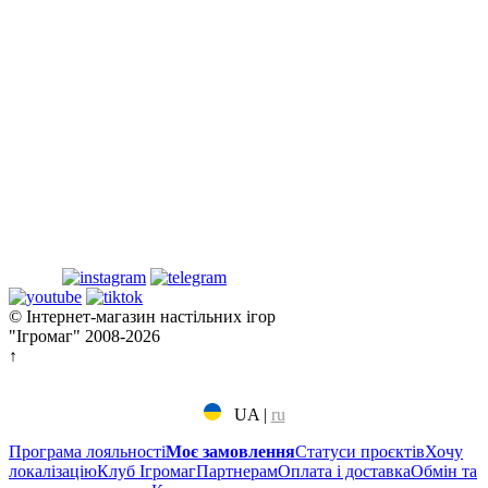
© Інтернет-магазин настільних ігор
"Ігромаг" 2008-2026
↑
UA
|
ru
Програма лояльності
Моє замовлення
Статуси проєктів
Хочу
локалізацію
Клуб Ігромаг
Партнерам
Оплата і доставка
Обмін та