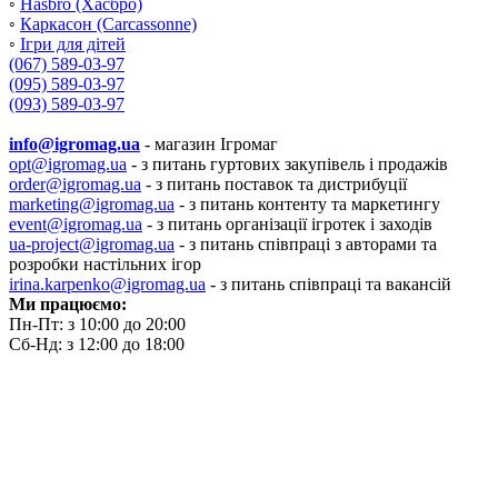
◦
Hasbro (Хасбро)
◦
Каркасон (Carcassonne)
◦
Ігри для дітей
(067) 589-03-97
(095) 589-03-97
(093) 589-03-97
info@igromag.ua
- магазин Ігромаг
opt@igromag.ua
- з питань гуртових закупівель і продажів
order@igromag.ua
- з питань поставок та дистрибуції
marketing@igromag.ua
- з питань контенту та маркетингу
event@igromag.ua
- з питань організації ігротек і заходів
ua-project@igromag.ua
- з питань співпраці з авторами та
розробки настільних ігор
irina.karpenko@igromag.ua
- з питань співпраці та вакансій
Ми працюємо:
Пн-Пт: з 10:00 до 20:00
Сб-Нд: з 12:00 до 18:00