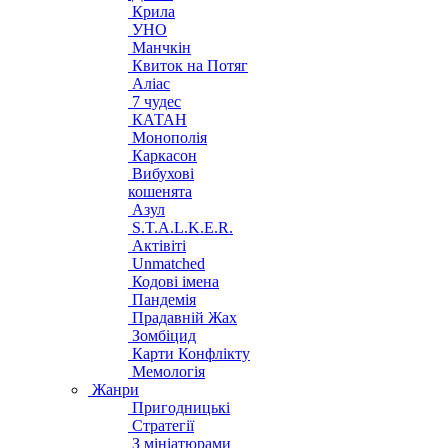
Крила
УНО
Манчкін
Квиток на Потяг
Аліас
7 чудес
КАТАН
Монополія
Каркасон
Вибухові
кошенята
Азул
S.T.A.L.K.E.R.
Актівіті
Unmatched
Кодові імена
Пандемія
Прадавній Жах
Зомбіцид
Карти Конфлікту
Мемологія
Жанри
Пригодницькі
Стратегії
З мініатюрами