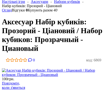
Настільні ігри
Аксесуари
Набори кубиків
Набір кубиків: Прозорий - Ціановий
Огляд
Відгуки
0
Купують разом
40
Аксесуар Набір кубиків:
Прозорий - Ціановий / Набор
кубиков: Прозрачный -
Циановый
0
код: 6869
100
грн.
Повідомте,
коли з'явиться