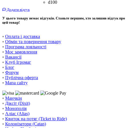
d100
Додати відгук
У цього товару немає відгуків. Станьте першим, хто залишив відгук про
цей товар!
◦
Оплата і доставка
◦
Обмін та повернення товару
◦
Програма лояльності
◦
Моє замовлення
◦
Вакансії
◦
Клуб Ігромаг
◦
Блог
◦
Форум
◦
Публічна оферта
◦
Мапа сайту
◦
Манчкін
◦
Діксіт (Dixit)
◦
Монополія
◦
Аліас (Alias)
◦
Квиток на потяг (Ticket to Ride)
◦
Колонізатори (Catan)