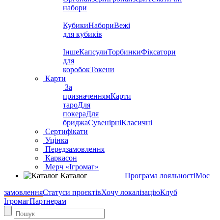
набори
Кубики
Набори
Вежі
для кубиків
Інше
Капсули
Торбинки
Фіксатори
для
коробок
Токени
Карти
За
призначенням
Карти
таро
Для
покера
Для
бриджа
Сувенірні
Класичні
Сертифікати
Уцінка
Передзамовлення
Каркасон
Мерч «Ігромаг»
Каталог
Програма лояльності
Моє
замовлення
Статуси проєктів
Хочу локалізацію
Клуб
Ігромаг
Партнерам