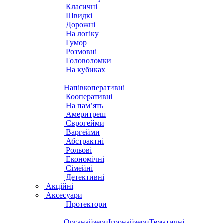
Класичні
Швидкі
Дорожні
На логіку
Гумор
Розмовні
Головоломки
На кубиках
Напівкоперативні
Кооперативні
На пам’ять
Америтреш
Єврогейми
Варгейми
Абстрактні
Рольові
Економічні
Сімейні
Детективні
Акційні
Аксесуари
Протектори
Органайзери
Ігронайзери
Тематичні