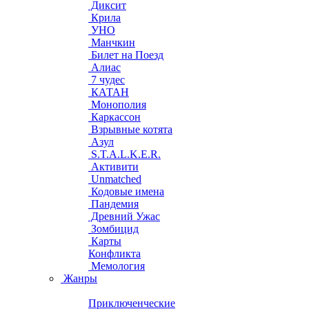
Диксит
Крила
УНО
Манчкин
Билет на Поезд
Алиас
7 чудес
КАТАН
Монополия
Каркассон
Взрывные котята
Азул
S.T.A.L.K.E.R.
Активити
Unmatched
Кодовые имена
Пандемия
Древний Ужас
Зомбицид
Карты
Конфликта
Мемология
Жанры
Приключенческие