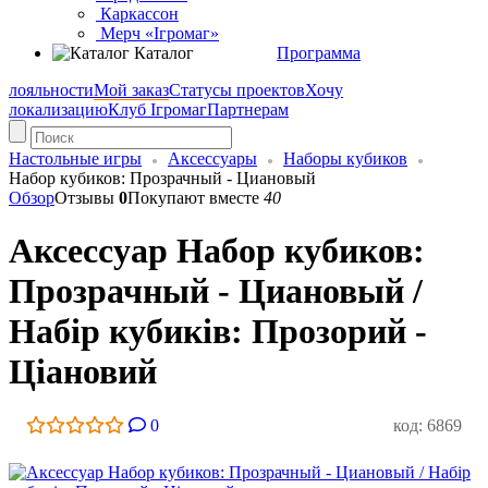
Каркассон
Мерч «Ігромаг»
Каталог
Программа
лояльности
Мой заказ
Статусы проектов
Хочу
локализацию
Клуб Ігромаг
Партнерам
Настольные игры
Аксессуары
Наборы кубиков
Набор кубиков: Прозрачный - Циановый
Обзор
Отзывы
0
Покупают вместе
40
Аксессуар Набор кубиков:
Прозрачный - Циановый /
Набір кубиків: Прозорий -
Ціановий
0
код: 6869