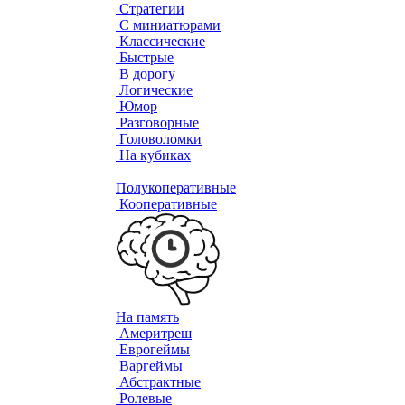
Стратегии
С миниатюрами
Классические
Быстрые
В дорогу
Логические
Юмор
Разговорные
Головоломки
На кубиках
Полукоперативные
Кооперативные
На память
Америтреш
Еврогеймы
Варгеймы
Абстрактные
Ролевые