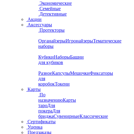
Экономические
Семейные
Детективные
Акции
Аксессуары
Протекторы
Органайзеры
Игронайзеры
Тематические
наборы
Кубики
Наборы
Башни
для кубиков
Разное
Капсулы
Мешочки
Фиксаторы
для
коробок
Токени
Карты
По
назначению
Карты
таро
Для
покера
Для
бриджа
Сувенирные
Классические
Сертификаты
Уценка
Предзаказы