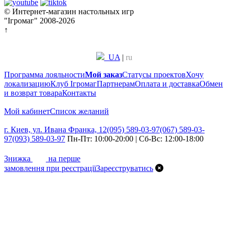
© Интернет-магазин настольных игр
"Ігромаг" 2008-2026
↑
UA
|
ru
Программа лояльности
Мой заказ
Статусы проектов
Хочу
локализацию
Клуб Ігромаг
Партнерам
Оплата и доставка
Обмен
и возврат товара
Контакты
Мой кабинет
Список желаний
г. Киев, ул. Ивана Франка, 12
(095) 589-03-97
(067) 589-03-
97
(093) 589-03-97
Пн-Пт: 10:00-20:00 | Сб-Вс: 12:00-18:00
7%
Знижка
на перше
замовлення при реєстрації
Зареєструватись