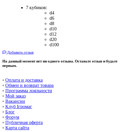
7 кубиков:
d4
d6
d8
d10
d12
d20
d100
Добавить отзыв
На данный момент нет ни одного отзыва. Оставьте отзыв и будьте
первым.
◦
Оплата и доставка
◦
Обмен и возврат товара
◦
Программа лояльности
◦
Мой заказ
◦
Вакансии
◦
Клуб Ігромаг
◦
Блог
◦
Форум
◦
Публичная оферта
◦
Карта сайта