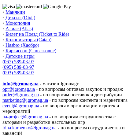
◦
Манчкин
◦
Диксит (Dixit)
◦
Монополия
◦
Алиас (Alias)
◦
Билет на Поезд (Ticket to Ride)
◦
Колонизаторы (Catan)
◦
Hasbro (Хасбро)
◦
Каркассон (Carcassonne)
◦
Детские игры
(067) 589-03-97
(095) 589-03-97
(093) 589-03-97
info@igromag.ua
- магазин Igromagг
opt@igromag.ua
- по вопросам оптовых закупок и продаж
order@igromag.ua
- по вопросам поставок и дистрибуции
marketing@igromag.ua
- по вопросам контента и маркетинга
event@igromag.ua
- по вопросам организации игротек и
мероприятий
ua-project@igromag.ua
- по вопросам сотрудничества с
авторами и разработки настольных игр
irina.karpenko@igromag.ua
- по вопросам сотрудничества и
вакансий