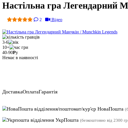
Настільна гра Легендарний М
2
Відео
3-6
10+
40-90
Р
у
Немає в наявності
Доставка
Оплата
Гарантія
відділення/поштомат/кур'єр НоваПошта
(
відділення УкрПошта
(безкоштовно від 2300 гр