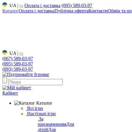
UA
|
ru
Оплата і доставка
(095) 589-03-97
Каталог
Оплата і доставка
Публічна оферта
Контакти
Обмін та по
UA
|
ru
(067) 589-03-97
(095) 589-03-97
(093) 589-03-97
Кабінет
Каталог
Всі ігри
Настільні ігри
За
призначенням
Для
дітей
Для