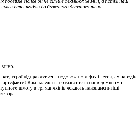
х подвигів відняв би не більше декількох хвилин, а потім наш
ля нього перешкодою до бажаного десятого рівня…
 вічно!
 разу герої відправляться в подорож по міфах і легендах народів
чні артефакти! Вам належить позмагатися з найвідомішими
ступного шмоту в грі манчкінів чекають найзнаменитіші
вже зараз.…