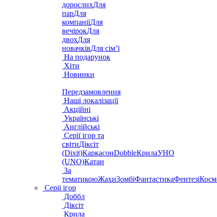
дорослих
Для
пар
Для
компанії
Для
вечірок
Для
двох
Для
новачків
Для сім’ї
На подарунок
Хіти
Новинки
Передзамовлення
Наші локалізації
Акційні
Українські
Англійські
Серії ігор та
світи
Діксіт
(Dixit)
Каркасон
Dobble
Крила
УНО
(UNO)
Катан
За
тематикою
Жахи
Зомбі
Фантастика
Фентезі
Косм
Серії ігор
Доббл
Діксіт
Крила