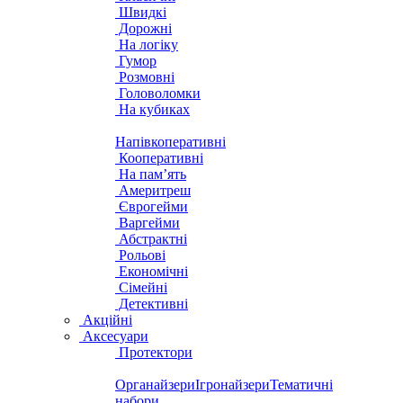
Швидкі
Дорожні
На логіку
Гумор
Розмовні
Головоломки
На кубиках
Напівкоперативні
Кооперативні
На пам’ять
Америтреш
Єврогейми
Варгейми
Абстрактні
Рольові
Економічні
Сімейні
Детективні
Акційні
Аксесуари
Протектори
Органайзери
Ігронайзери
Тематичні
набори