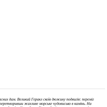
асних дам. Великий Геракл скоїв дюжину подвигів: переміг
у, перетворивши жахливе морське чудовисько в камінь. На