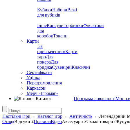
Кубики
Набори
Вежі
для кубиків
Інше
Капсули
Торбинки
Фіксатори
для
коробок
Токени
Карти
За
призначенням
Карти
таро
Для
покера
Для
бриджа
Сувенірні
Класичні
Сертифікати
Уцінка
Передзамовлення
Каркасон
Мерч «Ігромаг»
Каталог
Програма лояльності
Моє за
Настільні ігри
Каталог ігор
Античність
Легендарний М
Огляд
Відгуки
2
Правила
Відео
Аксесуари
3
Схожі товари
6
Купую