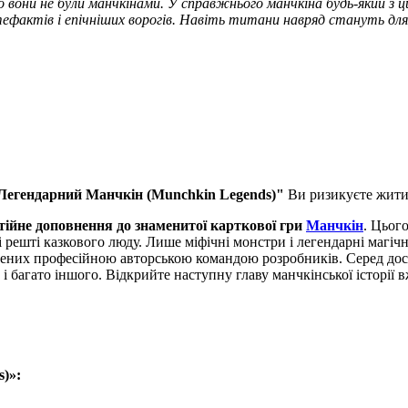
о вони не були манчкінами. У справжнього манчкіна будь-який з ци
ртефактів і епічніших ворогів. Навіть титани навряд стануть д
Легендарний Манчкін (Munchkin Legends)"
Ви ризикуєте жити
тійне доповнення до знаменитої карткової гри
Манчкін
. Цього
і решті казкового люду. Лише міфічні монстри і легендарні магі
мінених професійною авторською командою розробників. Серед до
 і багато іншого. Відкрийте наступну главу манчкінської історії 
)»: