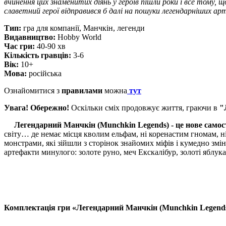
вчинення цих знаменитих діянь у героїв пішли роки і все тому, щ
славетний герої відправився б далі на пошуки легендарніших а
Тип:
гра для компанії, Манчкін, легенди
Видавництво:
Hobby World
Час гри:
40-90 хв
Кiлькiсть гравцiв:
3-6
Вiк:
10+
Мова:
російська
Ознайомитися з
правилами
можна
тут
Увага! Обережно!
Оскільки сміх продовжує життя, граючи в
"
Легендарний Манчкін (Munchkin Legends) - це нове самос
світу… де немає місця кволим ельфам, ні коренастим гномам, н
монстрами, які зійшли з сторінок знайомих міфів і кумедно з
артефакти минулого: золоте руно, меч Екскалібур, золоті яблука
Комплектація гри «Легендарний Манчкін (Munchkin Legends