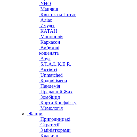
УНО
Манчкін
Квиток на Потяг
Аліас
7 чудес
КАТАН
Монополія
Каркасон
Вибухові
кошенята
Азул
S.T.A.L.K.E.R.
Актівіті
Unmatched
Кодові імена
Пандемія
Прадавній Жах
Зомбіцид
Карти Конфлікту
Мемологія
Жанри
Пригодницькі
Стратегії
З мініатюрами
Класичні