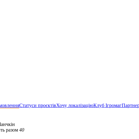
мовлення
Статуси проєктів
Хочу локалізацію
Клуб Ігромаг
Партне
анчкін
ть разом
40