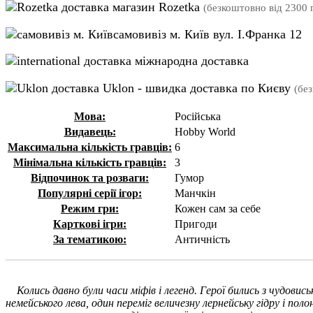
магазин Rozetka
(безкоштовно від 2300 г
самовивіз м. Київ вул. І.Франка 12
міжнародна доставка
Uklon - швидка доставка по Києву
(бе
Мова:
Російська
Видавець:
Hobby World
Максимальна кількість гравців:
6
Мінімальна кількість гравців:
3
Відпочинок та розваги:
Гумор
Популярні серії ігор:
Манчкін
Режим гри:
Кожен сам за себе
Карткові ігри:
Пригоди
За тематикою:
Античність
Колись давно були часи міфів і легенд. Герої бились з чудов
немейського лева, один переміг величезну лернейську гідру і по