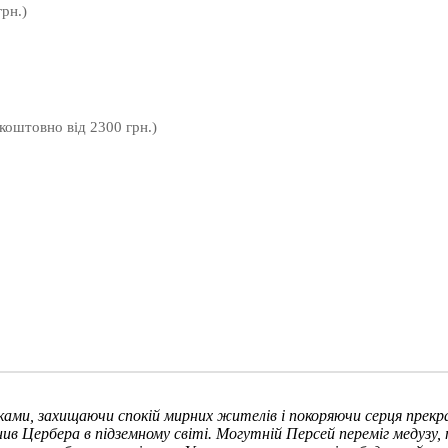
рн.)
зкоштовно від 2300 грн.)
иськами, захищаючи спокій мирних жителів і покоряючи серця прекр
лонив Цербера в підземному світі. Могутній Персей переміг медуз