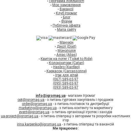
◦
Програма лояльності
◦
Моє замовлення
◦
Вакансії
◦
Клуб Ігромаг
◦
Блог
◦
Форум
◦
Публічна оферта
◦
Мапа сайту
◦
Манчкін
◦
Діксіт (Dixit)
◦
Монополія
◦
Аліас (Alias)
◦
Квиток на потяг (Ticket to Ride)
◦
Колонізатори (Catan)
◦
Hasbro (Хасбро)
◦
Каркасон (Carcassonne)
◦
Ігри для дітей
(067) 589-03-97
(095) 589-03-97
(093) 589-03-97
info@igromag.ua
- магазин Ігромаг
opt@igromag.ua
- з питань гуртових закупівель і продажів
order@igromag.ua
- з питань поставок та дистрибуції
marketing@igromag.ua
- з питань контенту та маркетингу
event@igromag.ua
- з питань організації ігротек і заходів
ua-project@igromag.ua
- з питань співпраці з авторами та розробки настільних
ігор
irina.karpenko@igromag.ua
- з питань співпраці та вакансій
Ми працюємо: