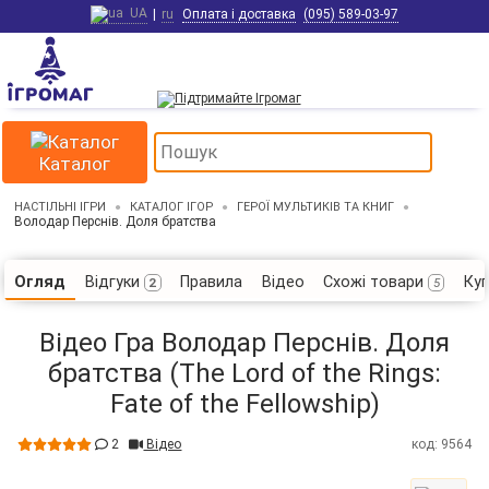
UA
|
ru
Оплата і доставка
(095) 589-03-97
Каталог
НАСТІЛЬНІ ІГРИ
КАТАЛОГ ІГОР
ГЕРОЇ МУЛЬТИКІВ ТА КНИГ
Володар Перснів. Доля братства
Відгуки
Правила
Відео
Схожі товари
Ку
Огляд
2
5
Відео Гра Володар Перснів. Доля
братства (The Lord of the Rings:
Fate of the Fellowship)
2
Відео
код: 9564