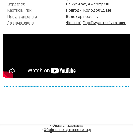
Стратегії:
На кубиках, Амерітреш
Карткові ігри:
Пригоди, Колодобудівні
Популярні світи:
Володар перснів
За тематикою:
Фентезі
,
Герої мультиків та книг
◦
Оплата і доставка
◦
Обмін та повернення товару