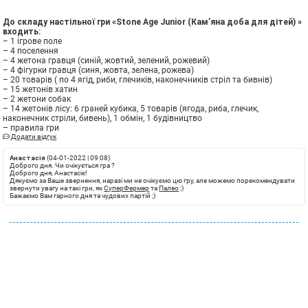
До складу настільної гри «Stone Age Junior (Кам’яна доба для дітей) »
входить:
– 1 iгрове поле
– 4 поселення
– 4 жетона гравця (синiй, жовтий, зелений, рожевий)
– 4 фiгурки гравця (синя, жовта, зелена, рожева)
– 20 товарiв ( по 4 ягiд, риби, глечикiв, наконечникiв стрiл та бивнiв)
– 15 жетонiв хатин
– 2 жетони собак
– 14 жетонiв лiсу: 6 граней кубика, 5 товарiв (ягода, риба, глечик,
наконечник стрiли, бивень), 1 обмiн, 1 будiвництво
– правила гри
Додати відгук
Анастасія
(04-01-2022 | 09:08)
Доброго дня. Чи очікується гра ?
Доброго дня, Анастасіє!
Дякуємо за Ваше звернення, наразі ми не очікуємо цю гру, але можемо порекомендувати
звернути увагу на такі гри, як
СуперФермер
та
Палео
;)
Бажаємо Вам гарного дня та чудових партій ;)