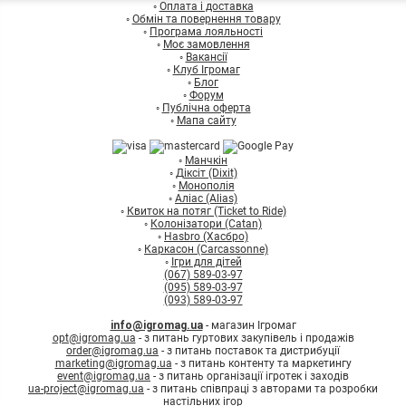
◦
Оплата і доставка
◦
Обмін та повернення товару
◦
Програма лояльності
◦
Моє замовлення
◦
Вакансії
◦
Клуб Ігромаг
◦
Блог
◦
Форум
◦
Публічна оферта
◦
Мапа сайту
◦
Манчкін
◦
Діксіт (Dixit)
◦
Монополія
◦
Аліас (Alias)
◦
Квиток на потяг (Ticket to Ride)
◦
Колонізатори (Catan)
◦
Hasbro (Хасбро)
◦
Каркасон (Carcassonne)
◦
Ігри для дітей
(067) 589-03-97
(095) 589-03-97
(093) 589-03-97
info@igromag.ua
- магазин Ігромаг
opt@igromag.ua
- з питань гуртових закупівель і продажів
order@igromag.ua
- з питань поставок та дистрибуції
marketing@igromag.ua
- з питань контенту та маркетингу
event@igromag.ua
- з питань організації ігротек і заходів
ua-project@igromag.ua
- з питань співпраці з авторами та розробки
настільних ігор