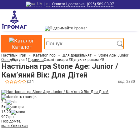
UA
|
ru
Оплата і доставка
(095) 589-03-97
Каталог
Настільні ігри
Каталог ігор
Для дошкільнят
Stone Age: Junior
Огляд
Відгуки
1
Правила
Схожі товари
3
Купують разом
40
Настільна гра Stone Age: Junior /
Кам’яний Вік: Для Дітей
1
код: 2830
2-4
5+
15-20
907
грн.
Повідомте,
коли з'явиться