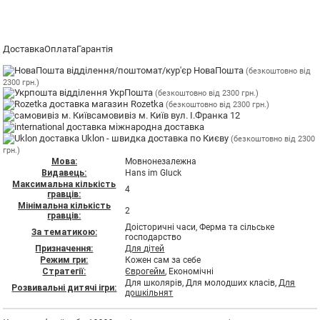
Доставка
Оплата
Гарантія
відділення/поштомат/кур'єр НоваПошта
(безкоштовно від
2300 грн.)
відділення УкрПошта
(безкоштовно від 2300 грн.)
магазин Rozetka
(безкоштовно від 2300 грн.)
самовивіз м. Київ вул. І.Франка 12
міжнародна доставка
Uklon - швидка доставка по Києву
(безкоштовно від 2300
грн.)
Мова:
Мовнонезалежна
Видавець:
Hans im Gluck
Максимальна кількість
4
гравців:
Мінімальна кількість
2
гравців:
Доісторичні часи, Ферма та сільське
За тематикою:
господарство
Призначення:
Для дітей
Режим гри:
Кожен сам за себе
Стратегії:
Єврогейм
, Економічні
Для школярів, Для молодших класів,
Для
Розвивальні дитячі ігри:
дошкільнят