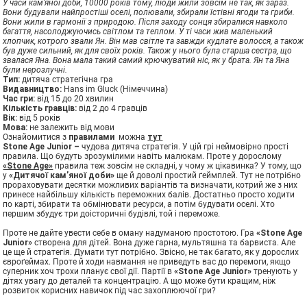
У часи кам’яної доби, 10000 років тому, люди жили зовсім не так, як зараз.
Вони будували найпростіші оселі, полювали, збирали їстівні ягоди та гриби.
Вони жили в гармонії з природою. Після заходу сонця збиралися навколо
багаття, насолоджуючись світлом та теплом. У ті часи жив маленький
хлопчик, котрого звали Ян. Він мав світле та завжди кудлате волосся, а також
був дуже сильний, як для своїх років. Також у нього була старша сестра, що
звалася Яна. Вона мала такий самий крючкуватий ніс, як у брата. Ян та Яна
були нерозлучні.
Тип:
дитяча стратегiчна гра
Видавництво:
Hans im Gluck (Німеччина)
Час гри:
від 15 до 20 хвилин
Кількість гравців:
від 2 до 4 гравців
Вік:
від 5 років
Мова:
не залежить від мови
Ознайомитися з
правилами
можна
тут
Stone Age Junior –
чудова дитяча стратегія. У цій грі неймовірно прості
правила. Що будуть зрозумілими навіть малюкам. Проте у дорослому
«Stone Age»
правила теж зовсім не складні, у чому ж цікавинка? У тому, що
у
«Дитячої кам’яної доби»
ще й доволі простий ґеймплей. Тут не потрібно
прораховувати десятки можливих варіантів та визначати, котрий же з них
принесе найбільшу кількість переможних балів. Достатньо просто ходити
по карті, збирати та обмінювати ресурси, а потім будувати оселі. Хто
першим збудує три доісторичні будівлі, той і переможе.
Проте не дайте увести себе в оману надуманою простотою. Гра
«Stone Age
Junior»
створена для дітей. Вона дуже гарна, мультяшна та барвиста. Але
це ще й стратегія. Думати тут потрібно. Звісно, не так багато, як у дорослих
євроґеймах. Проте й ходи навмання не приведуть вас до перемоги, якщо
суперник хоч трохи планує свої дії. Партії в
«Stone Age Junior»
тренують у
дітях увагу до деталей та концентрацію. А що може бути кращим, ніж
розвиток корисних навичок під час захоплюючої гри?