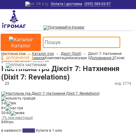
UA
|
ru
Оплата і доставка
(095) 589-03-97
Каталог
Настільні ігри
Каталог ігор
Діксіт (Dixit)
Діксіт 7: Натхнення
Огляд
ДОПОВНЕННЯ
Відгуки
23
Правила
Комплектація
Аксесуари
3
Доповнення
2
Схожі
товари
8
Купують разом
40
Настільна гра Діксіт 7: Натхнення
(Dixit 7: Revelations)
23
код: 2774
3-8
8+
30-60
-7% при реєстрації
849
грн.
в наявності
Купити
Купити в 1 клік