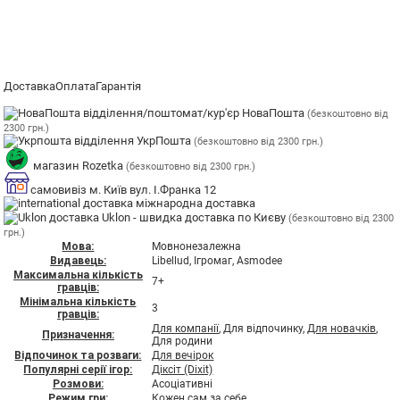
Доставка
Оплата
Гарантія
відділення/поштомат/кур'єр НоваПошта
(безкоштовно від
2300 грн.)
відділення УкрПошта
(безкоштовно від 2300 грн.)
магазин Rozetka
(безкоштовно від 2300 грн.)
самовивіз м. Київ вул. І.Франка 12
міжнародна доставка
Uklon - швидка доставка по Києву
(безкоштовно від 2300
грн.)
Мова:
Мовнонезалежна
Видавець:
Libellud, Ігромаг, Asmodee
Максимальна кількість
7+
гравців:
Мінімальна кількість
3
гравців:
Для компанії
, Для відпочинку,
Для новачків
,
Призначення:
Для родини
Відпочинок та розваги:
Для вечірок
Популярні серії ігор:
Діксіт (Dixit)
Розмови:
Асоціативні
Режим гри:
Кожен сам за себе