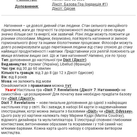
Діксіт. Базова Гра (редакція #1)
Доповнення:
Діксіт: Одісея
Натхнення – це доволі дивний стан людини. Стан сильного емоційного
піднесення, жаги до творчості та спроможності вкладати у свою працю
значно більше сил та енергії, ніж зазвичай. Різні люди можуть пояснити це
різними способами. Медики, безумовно, пов’язують натхнення зі зміною
гормонального фону та іншими біологічними процесами. Філософи можуть
довго розмірковувати щодо перетікання людини від стану спокою до стану
найвищої продуктивності і навпаки. Представники усіх релігій пояснюють це
явище впливом вищих сил. Що ж таке натхнення? Напевно, усе по троху.
Тип:
доповнення до настільної гри
Dixit (Діксіт)
Видавництво:
Ігромаг (Україна), Libellud (Франція)
Час гри:
від 30 до 60 хвилин
Кількість гравців:
від 3 до 8 (до 12 з Діксіт Одиссея)
Вік:
від 8 років
Мова:
не залежить від мови
Ознайомитися з
правилами
можна
тут
Увага!
Настільна гра
«Dixit 7: Revelations (Діксіт 7: Натхнення)»
не
самостійна - це розширення! Для початку вам необхідно придбати базову
гру
«Dixit (Діксіт)»
.
Dixit 7: Revelations
– нове геніальне доповнення до однієї з найкращих
настільних ігор у світі. Як і завжди, в наборі 84 карти із надзвичайними
ілюстраціями, котрі можна змішати з базовими
«Dixit»
чи
«Dixit: Odyssey»
.
Цього разу усі картини належать перу Марини Кудрі (Marina Coudray),
відомого дизайнера та мультиплікатора. Її ілюстрації сповнені глибокими
контекстами, витонченими образами та яскравими і у той самий час
м’якими барвами. Кожна карта цього набору є справжнім витвором
мистецтва.