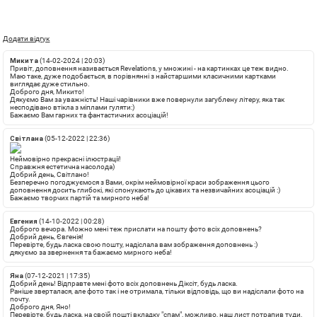
Додати відгук
Микита
(14-02-2024 | 20:03)
Привіт, доповнення називається Revelations, у множині - на картинках це теж видно.
Маю таке, дуже подобається, в порівнянні з найстаршими класичними картками
виглядає дуже стильно.
Доброго дня, Микито!
Дякуємо Вам за уважність! Наші чарівники вже повернули загублену літеру, яка так
несподівано втікла з міплами гуляти:)
Бажаємо Вам гарних та фантастичних асоціацій!
Світлана
(05-12-2022 | 22:36)
Неймовірно прекрасні ілюстрації!
Справжня естетична насолода)
Добрий день, Світлано!
Безперечно погоджуємося з Вами, окрім неймовірної краси зображення цього
доповнення досить глибокі, які спонукають до цікавих та незвичайних асоціацій :)
Бажаємо творчих партій та мирного неба!
Евгения
(14-10-2022 | 00:28)
Доброго вечора. Можно мені теж прислати на пошту фото всіх доповнень?
Добрий день, Євгенія!
Перевірте, будь ласка свою пошту, надіслала вам зображення доповнень :)
дякуємо за звернення та бажаємо мирного неба!
Яна
(07-12-2021 | 17:35)
Добрий день! Відправте мені фото всіх доповнень Діксіт, будь ласка.
Раніше зверталася, але фото так і не отримала, тільки відповідь, що ви надіслали фото на
почту.
Доброго дня, Яно!
Перевірте, будь ласка, на своїй пошті вкладку "спам", можливо, наш лист потрапив туди,