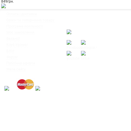
849
грн.
◦
Оплата і доставка
Ми працюємо:
◦
Обмін та повернення товару
Пн-Пт: з 10:00 до 20:00
◦
Програма лояльності
Сб-Нд: з 12:00 до 18:00
◦
Моє замовлення
◦
Вакансії
◦
Клуб Ігромаг
◦
Блог
◦
Форум
◦
Публічна оферта
© Інтернет-магазин настільних ігор
◦
Мапа сайту
"Ігромаг" 2008-2026