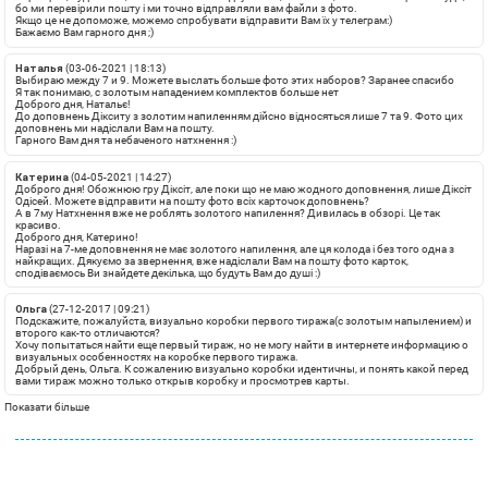
бо ми перевірили пошту і ми точно відправляли вам файли з фото.
Якщо це не допоможе, можемо спробувати відправити Вам їх у телеграм:)
Бажаємо Вам гарного дня ;)
Наталья
(03-06-2021 | 18:13)
Выбираю между 7 и 9. Можете выслать больше фото этих наборов? Заранее спасибо
Я так понимаю, с золотым нападением комплектов больше нет
Доброго дня, Натальє!
До доповнень Дікситу з золотим напиленням дійсно відносяться лише 7 та 9. Фото цих
доповнень ми надіслали Вам на пошту.
Гарного Вам дня та небаченого натхнення :)
Катерина
(04-05-2021 | 14:27)
Доброго дня! Обожнюю гру Діксіт, але поки що не маю жодного доповнення, лише Діксіт
Одісей. Можете відправити на пошту фото всіх карточок доповнень?
А в 7му Натхнення вже не роблять золотого напилення? Дивилась в обзорі. Це так
красиво.
Доброго дня, Катерино!
Наразі на 7-ме доповнення не має золотого напилення, але ця колода і без того одна з
найкращих. Дякуємо за звернення, вже надіслали Вам на пошту фото карток,
сподіваємось Ви знайдете декілька, що будуть Вам до душі :)
Ольга
(27-12-2017 | 09:21)
Подскажите, пожалуйста, визуально коробки первого тиража(с золотым напылением) и
второго как-то отличаются?
Хочу попытаться найти еще первый тираж, но не могу найти в интернете информацию о
визуальных особенностях на коробке первого тиража.
Добрый день, Ольга. К сожалению визуально коробки идентичны, и понять какой перед
вами тираж можно только открыв коробку и просмотрев карты.
Показати більше