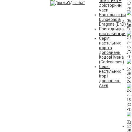
тематика –
Для сім'ї
доісторичні
-1
часи
Настільні ігри
Dungeons &
Dragons (DnD)
Ви
Пригодницькі
Exp
настільні ігри
2-5
Серія
7+
настільних
15
ігор та
доповнень
Кодові Імена
-1
(Codenames)
Серія
настільних
Ви
ігор і
ко
доповнень
Zo
Азул
2-5
7+
15
-1
Ви