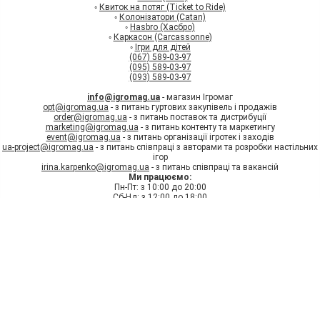
◦
Квиток на потяг (Ticket to Ride)
◦
Колонізатори (Catan)
◦
Hasbro (Хасбро)
◦
Каркасон (Carcassonne)
◦
Ігри для дітей
(067) 589-03-97
(095) 589-03-97
(093) 589-03-97
info@igromag.ua
- магазин Ігромаг
opt@igromag.ua
- з питань гуртових закупівель і продажів
order@igromag.ua
- з питань поставок та дистрибуції
marketing@igromag.ua
- з питань контенту та маркетингу
event@igromag.ua
- з питань організації ігротек і заходів
ua-project@igromag.ua
- з питань співпраці з авторами та розробки настільних
ігор
irina.karpenko@igromag.ua
- з питань співпраці та вакансій
Ми працюємо:
Пн-Пт: з 10:00 до 20:00
Сб-Нд: з 12:00 до 18:00