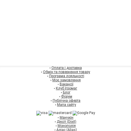
◦
Оплата і доставка
◦
Обмін та повернення товару
◦
Програма лояльності
◦
Моє замовлення
◦
Вакансії
◦
Клуб Ігромаг
◦
Блог
◦
Форум
◦
Публічна оферта
◦
Мапа сайту
◦
Манчкін
◦
Діксіт (Dixit)
◦
Монополія
◦
Аліас (Alias)