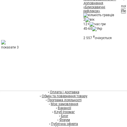
доповнення
поб
«Блискавичні
По
рефлекси»
2
12+
45-60
₴
2 557
очікується
показати 3
◦
Оплата і доставка
◦
Обмін та повернення товару
◦
Програма лояльності
◦
Моє замовлення
◦
Вакансії
◦
Клуб Ігромаг
◦
Блог
◦
Форум
◦
Публічна оферта