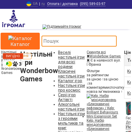
UA
|
ru
Оплата і доставка
(095) 589-03-97
Каталог
Настільні
Настільні
Веселі
Скинути всі
Цін
ігри
ДОПОВНЕННЯ
ВИГІДНО
✖
Wonderbow Games
настільні ігри
Т
Каталог
ігри
✖
Є в наявності вул.
для всієї
ігор
І.Франка
родини
Wonderbow
Wonderbow
Класичні
Ke
Фільтри
Games
за рейтингом
настільні ігри
Games
за ціною ↑
за ціною
Каталог ігор
Ke
↓
за
Настільні ігри
коментарями
спочатку
про космос
нові
за ім'ям
знижка ↑
Ко
Серії ігор
Актівіті
Алкогольні
настільні ігри
Настільні ігри
з героями
Гео
Kelp. Набір
Дов
мультиків та
мінідоповнень
По
книг
«Блискавичні