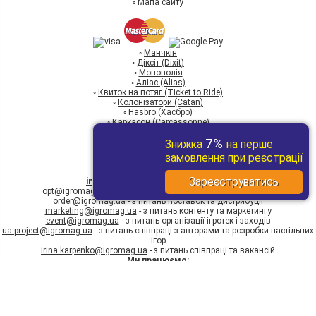
◦
Мапа сайту
◦
Манчкін
◦
Діксіт (Dixit)
◦
Монополія
◦
Аліас (Alias)
◦
Квиток на потяг (Ticket to Ride)
◦
Колонізатори (Catan)
◦
Hasbro (Хасбро)
◦
Каркасон (Carcassonne)
◦
Ігри для дітей
7%
(067) 589-03-97
Знижка
на перше
(095) 589-03-97
замовлення при реєстрації
(093) 589-03-97
Зареєструватись
info@igromag.ua
- магазин Ігромаг
opt@igromag.ua
- з питань гуртових закупівель і продажів
order@igromag.ua
- з питань поставок та дистрибуції
marketing@igromag.ua
- з питань контенту та маркетингу
event@igromag.ua
- з питань організації ігротек і заходів
ua-project@igromag.ua
- з питань співпраці з авторами та розробки настільних
ігор
irina.karpenko@igromag.ua
- з питань співпраці та вакансій
Ми працюємо:
Пн-Пт: з 10:00 до 20:00
Сб-Нд: з 12:00 до 18:00