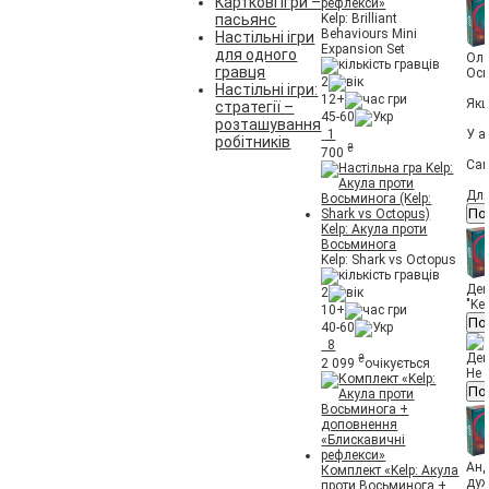
Карткові ігри –
рефлекси»
пасьянс
Kelp: Brilliant
Behaviours Mini
Настільні ігри
Expansion Set
для одного
Оле
гравця
Ось
2
Настільні ігри:
12+
Якщ
стратегії –
45-60
розташування
У а
1
робітників
₴
700
Сам
Для
По
Kelp: Акула проти
Восьминога
Kelp: Shark vs Octopus
Де
2
"Ke
10+
По
40-60
8
Де
₴
2 099
очікується
Не 
По
Анд
Комплект «Kelp: Акула
дуж
проти Восьминога +