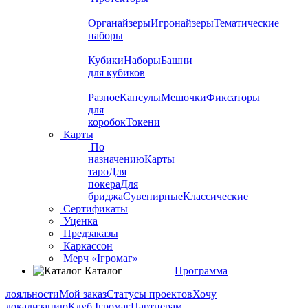
Органайзеры
Игронайзеры
Тематические
наборы
Кубики
Наборы
Башни
для кубиков
Разное
Капсулы
Мешочки
Фиксаторы
для
коробок
Токени
Карты
По
назначению
Карты
таро
Для
покера
Для
бриджа
Сувенирные
Классические
Сертификаты
Уценка
Предзаказы
Каркассон
Мерч «Ігромаг»
Каталог
Программа
лояльности
Мой заказ
Статусы проектов
Хочу
локализацию
Клуб Ігромаг
Партнерам