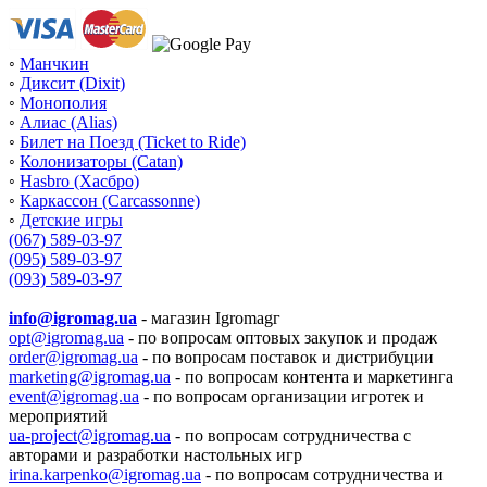
◦
Манчкин
◦
Диксит (Dixit)
◦
Монополия
◦
Алиас (Alias)
◦
Билет на Поезд (Ticket to Ride)
◦
Колонизаторы (Catan)
◦
Hasbro (Хасбро)
◦
Каркассон (Carcassonne)
◦
Детские игры
(067) 589-03-97
(095) 589-03-97
(093) 589-03-97
info@igromag.ua
- магазин Igromagг
opt@igromag.ua
- по вопросам оптовых закупок и продаж
order@igromag.ua
- по вопросам поставок и дистрибуции
marketing@igromag.ua
- по вопросам контента и маркетинга
event@igromag.ua
- по вопросам организации игротек и
мероприятий
ua-project@igromag.ua
- по вопросам сотрудничества с
авторами и разработки настольных игр
irina.karpenko@igromag.ua
- по вопросам сотрудничества и