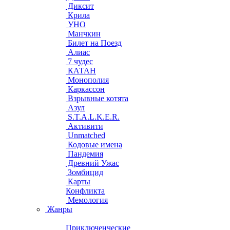
Диксит
Крила
УНО
Манчкин
Билет на Поезд
Алиас
7 чудес
КАТАН
Монополия
Каркассон
Взрывные котята
Азул
S.T.A.L.K.E.R.
Активити
Unmatched
Кодовые имена
Пандемия
Древний Ужас
Зомбицид
Карты
Конфликта
Мемология
Жанры
Приключенческие