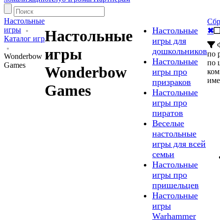
Настольные
Сбр
игры
Настольные
✖
Настольные
Каталог игр
игры для
Ф
игры
дошкольников
по 
Wonderbow
Настольные
по 
Games
Wonderbow
игры про
ком
им
призраков
Games
Настольные
игры про
пиратов
Веселые
настольные
игры для всей
семьи
Настольные
игры про
пришельцев
Настольные
игры
Warhammer