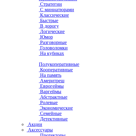
Стратегии
С миниатюрами
Классические
Быстрые
В дорогу
Логические
Юмор
Разговорные
Головоломки
На кубиках
Полукоперативные
Кооперативные
На память
Америтреш
Еврогеймы
Варгеймы
Абстрактные
Ролевые
Экономические
Семейные
Детективные
Акции
Аксессуары
Протекторы