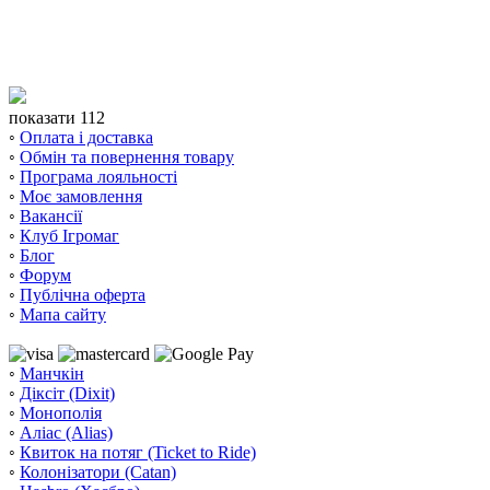
показати 112
◦
Оплата і доставка
◦
Обмін та повернення товару
◦
Програма лояльності
◦
Моє замовлення
◦
Вакансії
◦
Клуб Ігромаг
◦
Блог
◦
Форум
◦
Публічна оферта
◦
Мапа сайту
◦
Манчкін
◦
Діксіт (Dixit)
◦
Монополія
◦
Аліас (Alias)
◦
Квиток на потяг (Ticket to Ride)
◦
Колонізатори (Catan)