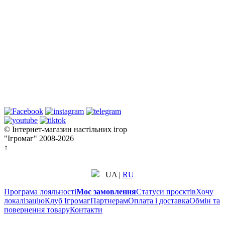
© Інтернет-магазин настільних ігор
"Ігромаг" 2008-2026
↑
UA
|
RU
Програма лояльності
Моє замовлення
Статуси проєктів
Хочу
локалізацію
Клуб Ігромаг
Партнерам
Оплата і доставка
Обмін та
повернення товару
Контакти