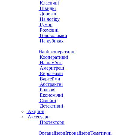
Класичні
Швидкі
Дорожні
На логіку
Гумор
Розмовні
Головоломки
На кубиках
Напівкоперативні
Кооперативні
На пам’ять
Америтреш
Єврогейми
Варгейми
Абстрактні
Рольові
Економічні
Сімейні
Детективні
Акційні
Аксесуари
Протектори
Органайзери
Ігронайзери
Тематичні