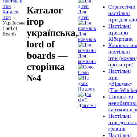
Настільні
ігри
Стратегічні
Каталог
Каталог
Для
настільні
ігор
дітей
ігор
ігри для дв
Українська,
Настільні
Lord of
українська,
ігри про
Boards
Для
Кіберпанк
новачків
lord of
Кооператив
настільні
boards —
Для
ігри (коман
компанії
сторінка
проти гри)
Настільні
Соло
№4
ігри
«Відьмак»
На двох
(The Witche
Швидкі та
невибагливі
Для сім'ї
карткові ігр
Настільні
ігри до п'ят
гравців
Настільні