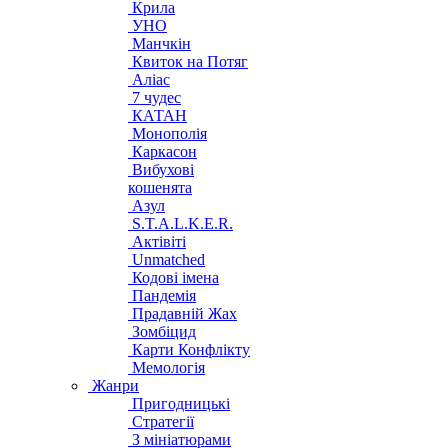
Крила
УНО
Манчкін
Квиток на Потяг
Аліас
7 чудес
КАТАН
Монополія
Каркасон
Вибухові
кошенята
Азул
S.T.A.L.K.E.R.
Актівіті
Unmatched
Кодові імена
Пандемія
Прадавній Жах
Зомбіцид
Карти Конфлікту
Мемологія
Жанри
Пригодницькі
Стратегії
З мініатюрами