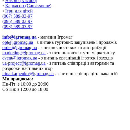
◦
Hasbro (Хасбро)
◦
Каркасон (Carcassonne)
◦
Ігри для дітей
(067) 589-03-97
(095) 589-03-97
(093) 589-03-97
info@igromag.ua
- магазин Ігромаг
opt@igromag.ua
- з питань гуртових закупівель і продажів
order@igromag.ua
- з питань поставок та дистрибуції
marketing@igromag.ua
- з питань контенту та маркетингу
event@igromag.ua
- з питань організації ігротек і заходів
ua-project@igromag.ua
- з питань співпраці з авторами та
розробки настільних ігор
irina.karpenko@igromag.ua
- з питань співпраці та вакансій
Ми працюємо:
Пн-Пт: з 10:00 до 20:00
Сб-Нд: з 12:00 до 18:00