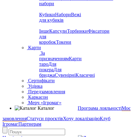
набори
Кубики
Набори
Вежі
для кубиків
Інше
Капсули
Торбинки
Фіксатори
для
коробок
Токени
Карти
За
призначенням
Карти
таро
Для
покера
Для
бриджа
Сувенірні
Класичні
Сертифікати
Уцінка
Передзамовлення
Каркасон
Мерч «Ігромаг»
Каталог
Програма лояльності
Моє
замовлення
Статуси проєктів
Хочу локалізацію
Клуб
Ігромаг
Партнерам