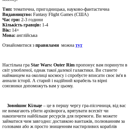
Тип:
тематична, пригодницька, науково-фантастична
Видавництво:
Fantasy Flight Games (США)
Час гри:
2-3 години
Кiлькiсть гравцiв:
1-4
Вiк:
14+
Мова:
англійська
Ознайомитися з
правилами
можна
тут
Настільна гра
Star Wars: Outer Rim
пропонує вам поринути в
світ улюбленої, однак такої далекої галактики. Ви станете
найманцем на околиці космосу і спробуєте вписати своє ім'я в
аннали історії. А старий і надійний корабель та вірні
союзники допоможуть вам у цьому.
Зовнішнє Кільце
– це в першу чергу гра-пісочниця, від вас
не вимагають убити архіворога, врятувати всесвіт чи
накопичити найбільше ресурсів для перемоги. Ви можете
займатися чим завгодно: доставкою вантажів, полюванням за
головами або ж просто знищенням настирливих кораблів