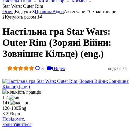
Настільні ігри
Каталог ігор
Космос
Star Wars: Outer Rim
Огляд
Відгуки
3
Правила
Відео
Аксесуари
1
Схожі товари
1
Купують разом
14
Настільна гра Star Wars:
Outer Rim (Зоряні Війни:
Зовнішнє Кільце) (eng.)
3
Відео
код: 6174
1-4
14+
120-180
E
ng
3 299
грн.
Повідомте,
коли з'явиться