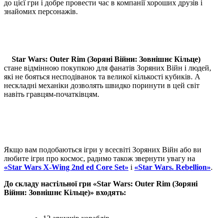
до цієї гри і добре провести час в компанії хороших друзів і
знайомих персонажів.
Star Wars: Outer Rim (Зоряні Війни: Зовнішнє Кільце)
стане відмінною покупкою для фанатів Зоряних Війн і людей,
які не бояться несподіванок та великої кількості кубиків. А
нескладні механіки дозволять швидко поринути в цей світ
навіть гравцям-початківцям.
Якщо вам подобаються ігри у всесвіті Зоряних Війн або ви
любите ігри про космос, радимо також звернути увагу на
«Star Wars X-Wing 2nd ed Core Set»
і
«Star Wars. Rebellion»
.
До складу настільної гри «Star Wars: Outer Rim (Зоряні
Війни: Зовнішнє Кільце)» входять: