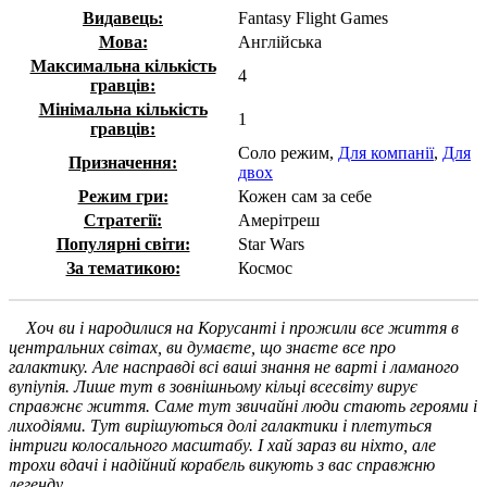
Видавець:
Fantasy Flight Games
Мова:
Англійська
Максимальна кількість
4
гравців:
Мінімальна кількість
1
гравців:
Соло режим,
Для компанії
,
Для
Призначення:
двох
Режим гри:
Кожен сам за себе
Стратегії:
Амерітреш
Популярні світи:
Star Wars
За тематикою:
Космос
Хоч ви і народилися на Корусанті і прожили все життя в
центральних світах, ви думаєте, що знаєте все про
галактику. Але насправді всі ваші знання не варті і ламаного
вупіупія. Лише тут в зовнішньому кільці всесвіту вирує
справжнє життя. Саме тут звичайні люди стають героями і
лиходіями. Тут вирішуються долі галактики і плетуться
інтриги колосального масштабу. І хай зараз ви ніхто, але
трохи вдачі і надійний корабель викують з вас справжню
легенду.