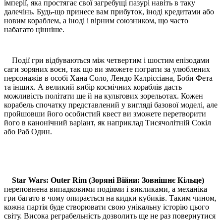
імперії, яка простягає свої загребущі пазурі навіть в таку
далечінь. Будь-що принесе вам прибуток, іноді кредитами або
новим кораблем, а іноді і вірним союзником, що часто
набагато цінніше.
Події гри відбуваються між четвертим і шостим епізодами
саги зоряних воєн, так що ви зможете пограти за улюблених
персонажів в особі Хана Соло, Лендо Калріссіана, Боби Фета
та інших. А великий вибір космічних кораблів дасть
можливість політати ще й на культових зорельотах. Кожен
корабель спочатку представлений у вигляді базової моделі, але
пройшовши його особистий квест ви зможете перетворити
його в канонічний варіант, як наприклад Тисячолітній Сокіл
або Раб Один.
Star Wars: Outer Rim (Зоряні Війни: Зовнішнє Кільце)
переповнена випадковими подіями і викликами, а механіка
гри багато в чому опирається на кидки кубиків. Таким чином,
кожна партія буде створювати свою унікальну історію цього
світу. Висока реграбельність дозволить ще не раз повернутися