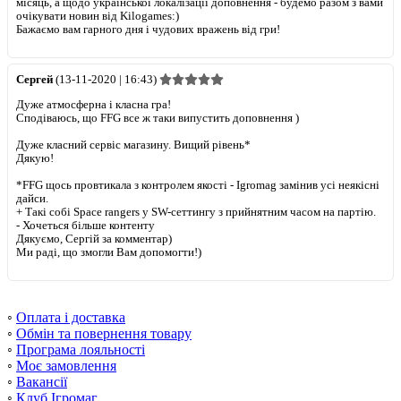
місяць, а щодо української локалізації доповнення - будемо разом з вами
очікувати новин від Kilogames:)
Бажаємо вам гарного дня і чудових вражень від гри!
Сергей
(13-11-2020 | 16:43)
Дуже атмосферна і класна гра!
Сподіваюсь, що FFG все ж таки випустить доповнення )
Дуже класний сервіс магазину. Вищий рівень*
Дякую!
*FFG щось провтикала з контролем якості - Igromag замінив усі неякісні
дайси.
+
Такі собі Space rangers у SW-сеттингу з прийнятним часом на партію.
-
Хочеться більше контенту
Дякуємо, Сергій за комментар)
Ми раді, що змогли Вам допомогти!)
◦
Оплата і доставка
◦
Обмін та повернення товару
◦
Програма лояльності
◦
Моє замовлення
◦
Вакансії
◦
Клуб Ігромаг