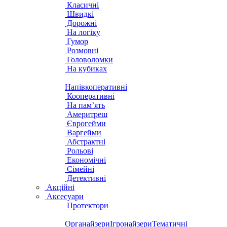
Класичні
Швидкі
Дорожні
На логіку
Гумор
Розмовні
Головоломки
На кубиках
Напівкоперативні
Кооперативні
На пам’ять
Америтреш
Єврогейми
Варгейми
Абстрактні
Рольові
Економічні
Сімейні
Детективні
Акційні
Аксесуари
Протектори
Органайзери
Ігронайзери
Тематичні