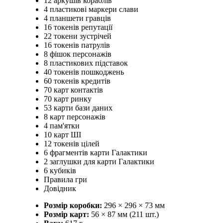
12 аркушів кораблів
4 пластикові маркери слави
4 планшети гравців
16 токенів репутації
22 токени зустрічей
16 токенів патрулів
8 фішок персонажів
8 пластикових підставок
40 токенів пошкоджень
60 токенів кредитів
70 карт контактів
70 карт ринку
53 карти бази даних
8 карт персонажів
4 пам'ятки
10 карт ШІ
12 токенів цілей
6 фрагментів карти Галактики
2 заглушки для карти Галактики
6 кубиків
Правила гри
Довідник
Розмір коробки:
296 × 296 × 73 мм
Розмір карт:
56 × 87 мм (211 шт.)