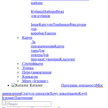
набори
Кубики
Набори
Вежі
для кубиків
Інше
Капсули
Торбинки
Фіксатори
для
коробок
Токени
Карти
За
призначенням
Карти
таро
Для
покера
Для
бриджа
Сувенірні
Класичні
Сертифікати
Уцінка
Передзамовлення
Каркасон
Мерч «Ігромаг»
Каталог
Програма лояльності
Моє
замовлення
Статуси проєктів
Хочу локалізацію
Клуб
Ігромаг
Партнерам