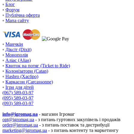
◦
Блог
◦
Форум
◦
Публічна оферта
◦
Мапа сайту
◦
Манчкін
◦
Діксіт (Dixit)
◦
Монополія
◦
Аліас (Alias)
◦
Квиток на потяг (Ticket to Ride)
◦
Колонізатори (Catan)
◦
Hasbro (Хасбро)
◦
Каркасон (Carcassonne)
◦
Ігри для дітей
(067) 589-03-97
(095) 589-03-97
(093) 589-03-97
info@igromag.ua
- магазин Ігромаг
opt@igromag.ua
- з питань гуртових закупівель і продажів
order@igromag.ua
- з питань поставок та дистрибуції
marketing@igromag.ua
- з питань контенту та маркетингу