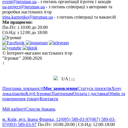
event@igromag.ua
- з питань організації ігротек і заходів
ua-project@igromag.ua
- з питань співпраці з авторами та
розробки настільних ігор
irina.karpenko@igromag.ua
- з питань співпраці та вакансій
Ми працюємо:
Пн-Пт: з 10:00 до 20:00
Сб-Нд: з 12:00 до 18:00
© Інтернет-магазин настільних ігор
"Ігромаг" 2008-2026
↑
UA
|
ru
Програма лояльності
Моє замовлення
Статуси проєктів
Хочу
локалізацію
Клуб Ігромаг
Партнерам
Оплата і доставка
Обмін та
повернення товару
Контакти
Мій кабінет
Cписок бажань
м. Київ, вул. Івана Франка, 12
(095) 589-03-97
(067) 589-03-
97
(093) 589-03-97
Пн-Пт: 10:00-20:00 | Сб-Нд: 12:00-18:00