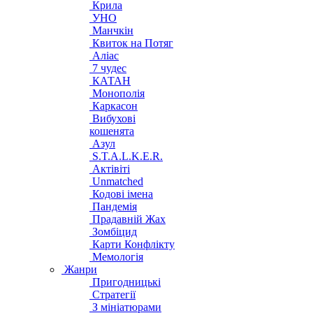
Крила
УНО
Манчкін
Квиток на Потяг
Аліас
7 чудес
КАТАН
Монополія
Каркасон
Вибухові
кошенята
Азул
S.T.A.L.K.E.R.
Актівіті
Unmatched
Кодові імена
Пандемія
Прадавній Жах
Зомбіцид
Карти Конфлікту
Мемологія
Жанри
Пригодницькі
Стратегії
З мініатюрами