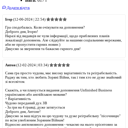
Вага:
617 г
Додати відгук
Ігор
(12-06-2024 | 22:54)
Гра сподобалась. Коли очікувати на доповнення?
Доброго дня, Ігорю!
Наразі від видавців не чули інформації, щодо приблизних планів
локалізації доповнень. Але слідкуйте за нашими соціальними мережами,
аби не пропустити гарних новин:)
Дякуємо за звернення та бажаємо гарного дня!
Антон
(12-02-2024 | 03:34)
Сама гра просто чудова, має високу варіативність та реіграбельність.
Раджу як тим, хто любить Зоряні Війни, так і тим хто не дуже знайомий
зі всесвітом.
Скажіть, а чи планується видання доповнення Unfinished Business
українською або англійською мовами?
+
Варіативність
Чудово переданий дух ЗВ
-
За гри на 4 гравці, дуже затягується
Доброго дня, Антоне!
Дякуємо за ваш відгук на цю чудову та дуже реіграбельну "пісочницю"
по всім улюбленим Зоряним Війнам!
Відносно англомовного доповнення - чекаємо на нього орієнтовно за